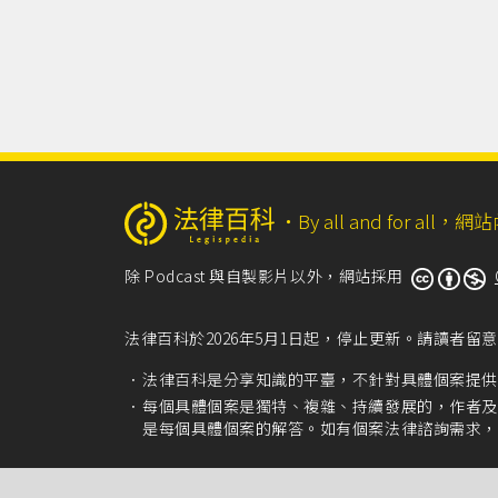
‧
By all and for a
除 Podcast 與自製影片以外，網站採用
法律百科於2026年5月1日起，停止更新。請讀者
法律百科是分享知識的平臺，不針對具體個案提供
每個具體個案是獨特、複雜、持續發展的，作者及
是每個具體個案的解答。如有個案法律諮詢需求，