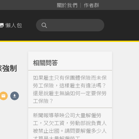
關於我們
作者群
懶人包

相關問答
該強制
如果雇主只有保團體保險而未保
勞工保險，這樣雇主有違法嗎？
還是說雇主無論如何一定要保勞
工保險？
新聞報導華映公司大量解僱勞
工，又欠工資，勞動部說負責人
被禁止出國。請問要解僱多少人
才算是大量解僱勞工