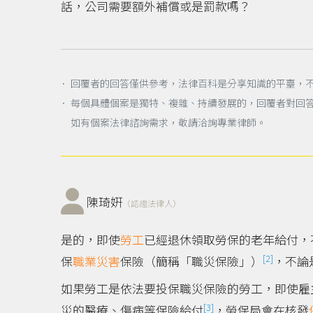
話，公司需要額外補償或是罰款嗎？
． 回覆者的回答僅供參考，法律百科是分享知識的平臺，
． 每個具體個案是獨特、複雜、持續發展的，回覆者對回
如有個案法律諮詢需求，敬請洽詢專業律師。
陳琦姸
（認證法律人）
是的，即使
勞工
已經退休領取勞保的老年給付，
[2]
保
職業災害
保險（簡稱「職災保險」）
，不論
如果勞工是依法要投保職災保險的勞工，即使雇
[3]
災的醫療、傷病等保險給付
，勞保局會在核發