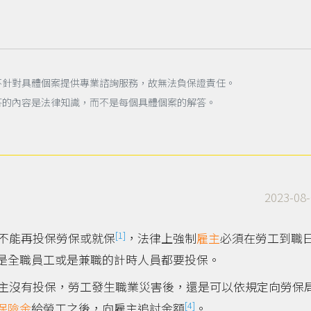
不針對具體個案提供專業諮詢服務，故無法負保證責任。
答的內容是法律知識，而不是每個具體個案的解答。
2023-08-
[1]
不能再投保勞保或就保
，法律上強制
雇主
必須在勞工到職
是全職員工或是兼職的計時人員都要投保。
主沒有投保，勞工發生職業災害後，還是可以依規定向勞保
[4]
保險金
給勞工之後，向雇主追討金額
。