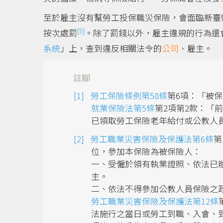
至於雇主沒有幫勞工投保職災保險，會面臨新臺幣
[5]
按次處罰
。除了罰錢以外，雇主違規的行為還
系統
」上，查到違反相關法令的
公司
、雇主。
註腳
勞工保險條例第58條
第6項：「被
就業保險法第5條
第2項第2款：「
已領取勞工保險老年給付或公教人
勞工職業災害保險及保護法第6條
第
位，參加本保險為被保險人：
一、受僱於領有執業證照、依法已
主。
二、依法不得參加公教人員保險之
勞工職業災害保險及保護法第12條
法施行之當日或勞工到職、入會、