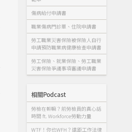
傷病給付申請書
月
職業傷病門診單、住院申請書
全
勞工職業災害保險被保險人自行
申請預防職業病健康檢查申請書
勞工保險、就業保險、勞工職業
於
災害保險爭議事項審議申請書
按
相關Podcast
勞檢在幹嘛？前勞檢員的真心話
時間 ft. Workforce勞動力量
WTF！你也WFH？遠距工作法律