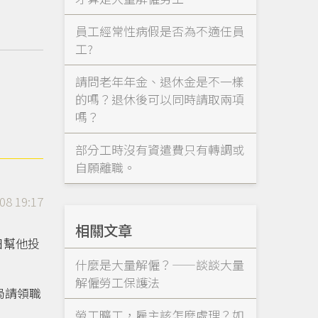
員工經常性病假是否為不適任員
工?
請問老年年金、退休金是不一樣
的嗎？退休後可以同時請取兩項
嗎？
部分工時沒有資遣費只有轉調或
自願離職。
08 19:17
相關文章
日幫他投
什麼是大量解僱？——談談大量
解僱勞工保護法
局請領職
勞工曠工，雇主該怎麼處理？如