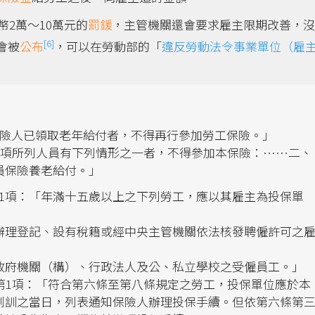
2萬～10萬元的
罰鍰
，主管機關還會要求雇主限期改善，沒
[6]
會被
公布
，可以在勞動部的「
違反勞動法令事業單位（雇
保險人已領取老年給付者，不得再行參加勞工保險。」
前項所列人員有下列情形之一者，不得參加本保險：……二、
員保險養老給付。」
1項：「年滿十五歲以上之下列勞工，應以其雇主為投保單
辦理登記、設有稅籍或經中央主管機關依法核發聘僱許可之
政府機關（構）、行政法人及公、私立學校之受僱員工。」
第1項：「符合第六條至第八條規定之勞工，投保單位應於本
到訓之當日，列表通知保險人辦理投保手續。但依第六條第