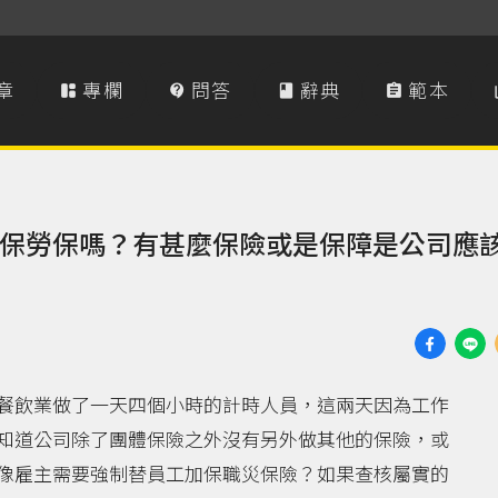
章
專欄
問答
辭典
範本




保勞保嗎？有甚麼保險或是保障是公司應
餐飲業做了一天四個小時的計時人員，這兩天因為工作
知道公司除了團體保險之外沒有另外做其他的保險，或
像雇主需要強制替員工加保職災保險？如果查核屬實的