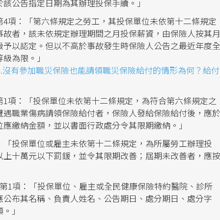
於該公告指定日期為其辦理投保手續。」
第4項：「第六條規定之勞工，其投保單位未依第十二條規定
事故者，該未依規定辦理期間之月投保薪資，由保險人按其
級予以認定。但以不高於事故發生時保險人公告之最近年度
等級為限。」
4.沒有參加職災保險也能請領職災保險給付的情形為何？給付
第1項：「投保單位未依第十二條規定，為符合第六條規定之
遭遇職業傷病請領保險給付者，保險人發給保險給付後，應
位應繳納金額，並以書面行政處分令其限期繳納。」
：「投保單位或雇主未依第十二條規定，為所屬勞工辦理投
以上十萬元以下罰鍰，並令其限期改善；屆期未改善者，應
第1項：「投保單位、雇主或全民健康保險特約醫院、診所
應公布其名稱、負責人姓名、公告期日、處分期日、處分字
額。」