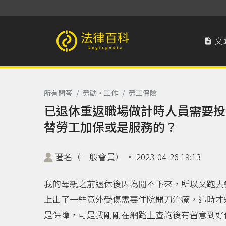
文

法律百科 Legispedia
所有問答
/
勞動‧工作
/
勞工保險
已退休重返職場做計時人員需要投
替勞工加保或是服務的？
匿名（一般會員）
‧
2023-04-26 19:13
我的母親之前退休後因為閒不下來，所以又跑去
上出了一些意外受傷需要住院開刀治療，這時才
是保障，可是我剛剛在網路上查詢後有留意到好