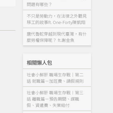
問題有哪些？
不只是勞動力，在法律之外聽見
移工的故事ft. One-Forty陳凱翔
唐代魯蛇穿越到現代臺灣，有什
麼勞權保障呢？ ft.謝金魚
相關懶人包
社會小鮮肝 職場生存戰｜第二
話 就職篇－加班費、請假規則
社會小鮮肝 職場生存戰︱第三
話 離職篇－預告期間、謀職
假、資遣費、失業給付