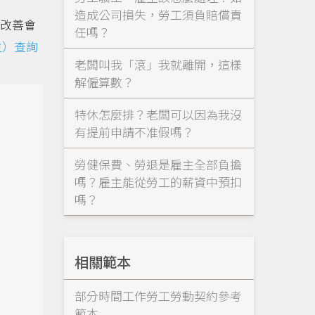
造成公司損失，勞工須負賠償責
改善會
任嗎？
主）查詢
老闆叫我「滾」我就離開，這樣
解僱算數？
特休怎麼排？老闆可以因為我沒
有提前申請不准假嗎？
勞健保費、勞退是雇主全部負擔
嗎？雇主能從勞工的薪資中預扣
嗎？
雇
相關範本
部分時間工作勞工勞動契約參考
三
範本