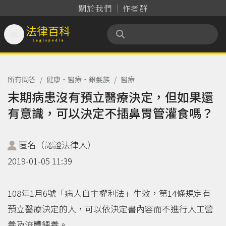
關於我們
作者群

法律百科 Legispedia
所有問答
/
健康‧醫療‧銀髮族
/
醫療
末期病患沒有預立醫療決定，但如果還
有意識，可以決定不插鼻胃管灌食嗎？
匿名（認證法律人）
2019-01-05 11:39
108年1月6號「病人自主權利法」生效，第14條規定有
預立醫療決定的人，可以依決定書內容而不進行人工營
養及流體餵養。