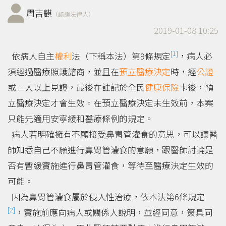
周吉麒
（認證法律人）
2019-01-08 10:25
[1]
依病人自主
權利
法（下稱本法）第9條規定
，病人必
須經過醫療照護諮商，並且在
預立醫療決定
時，經
公證
或二人以上見證，最後在註記於全民
健康保險
卡後，預
立醫療決定才會生效。在預立醫療決定未生效前，本案
只能先適用安寧緩和醫療條例的規定。
病人若明確擁有不願接受鼻胃管灌食的意思，可以讓醫
師知悉自己不願進行鼻胃管灌食的意願，跟醫師討論是
否有暫緩實施進行鼻胃管灌食，等待至醫療決定生效的
可能。
因為鼻胃管灌食屬於侵入性治療，依本法第6條規定
[2]
，實施前應向病人或關係人說明，並經同意，簽具同