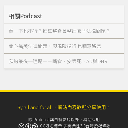
相關Podcast
喬一下也不行？推拿整脊會整出哪些法律問題？
關心醫美法律問題，與風險逆行 ft.聽眾留言
預約最後一哩路－－斷食、安樂死、AD與DNR
By all and for all，網站內容歡迎分享使用。
除 Podcast 與自製影片以外，網站採用
CC姓名標示-非商業性3.0台灣授權條款