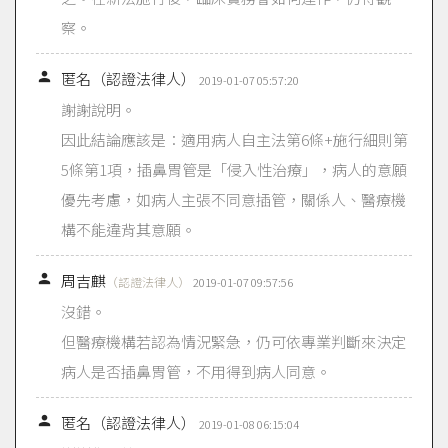
察。

匿名（認證法律人）
2019-01-07 05:57:20
謝謝說明。
因此結論應該是：適用病人自主法第6條+施行細則第
5條第1項，插鼻胃管是「侵入性治療」，病人的意願
優先考慮，如病人主張不同意插管，關係人、醫療機
構不能違背其意願。

周吉麒
（認證法律人）
2019-01-07 09:57:56
沒錯。
但醫療機構若認為情況緊急，仍可依專業判斷來決定
病人是否插鼻胃管，不用得到病人同意。

匿名（認證法律人）
2019-01-08 06:15:04