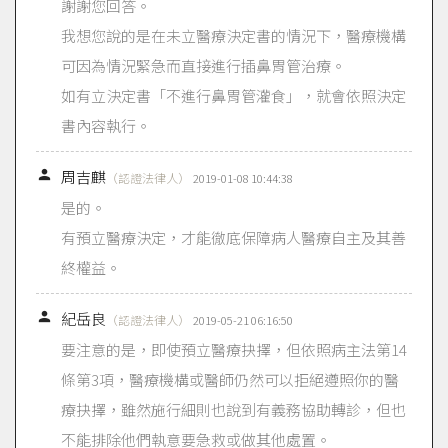
謝謝您回答。
我想您說的是在未立醫療決定書的情況下，醫療機構
可因為情況緊急而直接進行插鼻胃管治療。
如有立決定書「不進行鼻胃管灌食」，就會依照決定
書內容執行。

周吉麒
（認證法律人）
2019-01-08 10:44:38
是的。
有預立醫療決定，才能徹底保障病人醫療自主及其善
終權益。

紀岳良
（認證法律人）
2019-05-21 06:16:50
要注意的是，即使預立醫療抉擇，但依照病主法第14
條第3項，醫療機構或醫師仍然可以拒絕遵照你的醫
療抉擇，雖然施行細則也說到有義務協助轉診，但也
不能排除他們執意要急救或做其他處置。