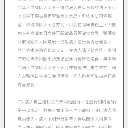
到本人或關係人同意。雖然病人在有意識的情況下可
以表達不願被鼻胃管灌食的意思，但依本法同條規
定，取得關係人同意亦可。因此在臨床實務上，即便
病人有意識並且表達不願被鼻胃管灌食意思，醫師會
以取得關係人同意後，仍對病人進行鼻胃管灌食。
並且依本法同條但書規定，在病人情況緊急時，醫師
仍可依專業判斷來決定是否進行鼻胃管灌食，無需得
到病人或關係人同意。因此在醫療決定未生效前，病
人的醫療自主無法獲得保障，病人仍有可能被進行鼻
胃管灌食。
PS. 病人自主權利法今天開始施行，在施行細則第5條
第一項規定，對病人實施侵入性治療前，應以病人同
意為優先，病人未明示反對時，得以關係人同意為
之。在新法施行後，臨床實務會如何運作，仍待觀