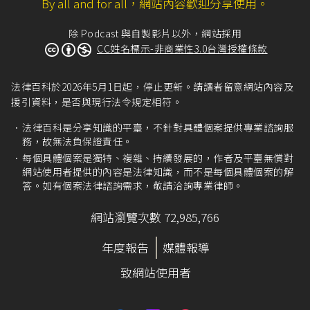
By all and for all，網站內容歡迎分享使用。
除 Podcast 與自製影片以外，網站採用
CC姓名標示-非商業性3.0台灣授權條款
法律百科於2026年5月1日起，停止更新。請讀者留意網站內容及
援引資料，是否與現行法令規定相符。
法律百科是分享知識的平臺，不針對具體個案提供專業諮詢服
務，故無法負保證責任。
每個具體個案是獨特、複雜、持續發展的，作者及平臺無償對
網站使用者提供的內容是法律知識，而不是每個具體個案的解
答。如有個案法律諮詢需求，敬請洽詢專業律師。
網站瀏覽次數 72,985,766
年度報告
媒體報導
致網站使用者