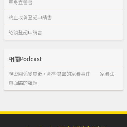
單身宣誓書
終止收養登記申請書
認領登記申請書
相關Podcast
親密關係變質後，那些噤聲的家暴事件──家暴法
與面臨的難題