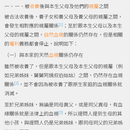
一、被
收養
後與本生父母及他們的
親屬
之間
被合法收養後，養子女和養父母及養父母的親屬之間，
[1]
會發生相對應的親屬關係
；至於跟本生父母以及本生
父母的親屬之間，
自然血親
的關係仍然存在，但是相關
的
權利
義務都會停止，說明如下：
（一）與本家的天然
血親
關係仍存在
雖然被收養了，但是跟本生父母及本生父母的親屬（例
如兄弟姊妹、舅舅阿姨叔伯姑姑）之間，仍然存在血親
[2]
關係
，並不會因為被收養了跟原生家庭的血親關係就
消滅。
至於兄弟姊妹，無論是同母異父，或是同父異母，有血
[3]
緣關係就是法律上的血親
，所以提問人提到生母的其
他小孩，與提問人仍是兄弟姊妹，跟同母同父的兄弟姊