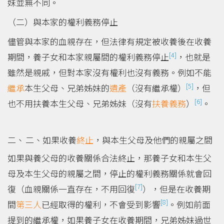
妹並無不同。
（二）與本家的權利義務停止
儘管與本家的血親存在，但法律有規定被收養後在收養
[4]
期間，養子女和本家親屬間的權利義務停止
，也就是
雖然是親戚，但對本家沒有權利也沒有義務。例如不能
[5]
繼承
本生父母、兄弟姊妹的
遺產
（沒有繼承權）
，但
[6]
也不用扶養本生父母、兄弟姊妹（沒有
扶養義務
）
。
二、如果收養
終止
，與本生父母及他們的親屬之間
如果與養父母的收養關係合法終止，那養子女和本生父
母及本生父母的親屬之間，停止的權利義務關係就會回
[7]
復（血親關係一直存在，不用回復
），但是在收養期
[8]
間
第三人
已經取得的權利，不會受到影響
。例如前面
提到的繼承權，如果養子女在收養期間，兄弟姊妹過世