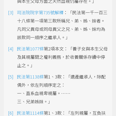
與本生父母方面之天然血親仍屬存在。」
司法院院字第735號解釋
：「民法第一千一百三
十八條第一項第三款所稱兄、弟、姊、妹者。
凡同父異母或同母異父之兄、弟、姊、妹均為
該款同一順序之繼承人。」
民法第1077條
第2項本文：「養子女與本生父母
及其親屬間之權利義務，於收養關係存續中停
止之。」
民法第1138條
第1、3款：「遺產繼承人，除配
偶外，依左列順序定之：
一、直系血親卑親屬。……
三、兄弟姊妹。」
民法第1114條
第1、3款：「左列親屬，互負扶