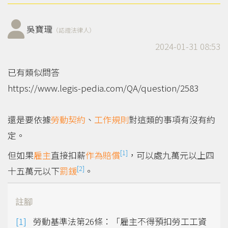
吳寶瓏
（認證法律人）
2024-01-31 08:53
已有類似問答
https://www.legis-pedia.com/QA/question/2583
還是要依據
勞動契約
、
工作規則
對這類的事項有沒有約
定。
[1]
但如果
雇主
直接扣薪
作為
賠償
，可以處九萬元以上四
[2]
十五萬元以下
罰鍰
。
註腳
勞動基準法第26條：「雇主不得預扣勞工工資