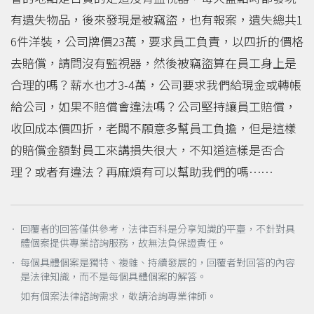
有遺失物品，後來發現是被竊盜，也有報案，遺失總共1
6件洋裝，公司牌價23萬，要求員工負責，以四折的價格
去賠償，請問沒有監視器，然後被竊盜算在員工身上是
合理的嗎？薪水也才3-4萬，公司要求我們給現金或轉帳
給公司，如果不賠償會違法嗎？公司堅持讓員工賠償，
收回成本價四折，老闆不願意多幫員工負擔，但是這樣
的賠償金額對員工來講損失很大，不知道這樣是否合
理？或者有違法？再麻煩有可以幫助我們的嗎⋯⋯
． 回覆者的回答僅供參考，法律百科是分享知識的平臺，不針對具
體個案提供專業諮詢服務，故無法負保證責任。
． 每個具體個案是獨特、複雜、持續發展的，回覆者對回答的內容
是法律知識，而不是每個具體個案的解答。
如有個案法律諮詢需求，敬請洽詢專業律師。