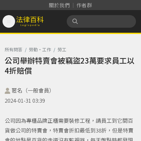
關於我們
作者群

法律百科 Legispedia
所有問答
/
勞動‧工作
/
勞工
公司舉辦特賣會被竊盜23萬要求員工以
4折賠償
匿名（一般會員）
2024-01-31 03:39
公司因為專櫃品牌正櫃需要裝修工程，請員工到它間百
貨做公司的特賣會，特賣會折扣最低到38折，但是特賣
會的地點是百貨的走道沒有監視器，每天盤點時都發現