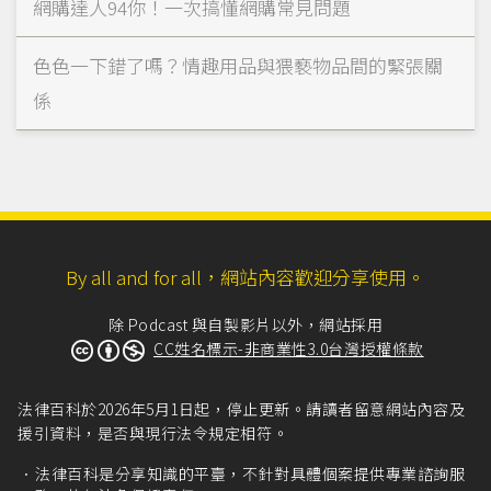
網購達人94你！一次搞懂網購常見問題
色色一下錯了嗎？情趣用品與猥褻物品間的緊張關
係
By all and for all，網站內容歡迎分享使用。
除 Podcast 與自製影片以外，網站採用
CC姓名標示-非商業性3.0台灣授權條款
法律百科於2026年5月1日起，停止更新。請讀者留意網站內容及
援引資料，是否與現行法令規定相符。
法律百科是分享知識的平臺，不針對具體個案提供專業諮詢服