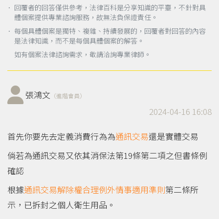
． 回覆者的回答僅供參考，法律百科是分享知識的平臺，不針對具
體個案提供專業諮詢服務，故無法負保證責任。
． 每個具體個案是獨特、複雜、持續發展的，回覆者對回答的內容
是法律知識，而不是每個具體個案的解答。
如有個案法律諮詢需求，敬請洽詢專業律師。
張鴻文
（進階會員）
2024-04-16 16:08
首先你要先去定義消費行為為
通訊交易
還是實體交易
倘若為通訊交易又依其消保法第19條第二項之但書條例
確認
根據
通訊交易解除權合理例外情事適用準則
第二條所
示，已拆封之個人衛生用品。