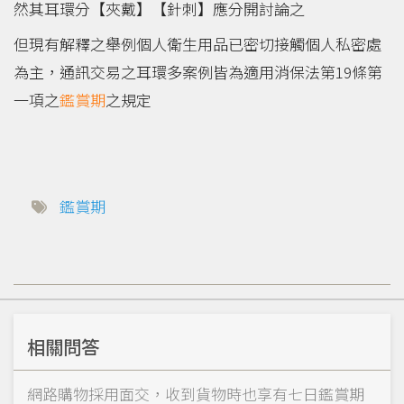
然其耳環分【夾戴】【針刺】應分開討論之
但現有解釋之舉例個人衛生用品已密切接觸個人私密處
為主，通訊交易之耳環多案例皆為適用消保法第19條第
一項之
鑑賞期
之規定
鑑賞期
相關問答
網路購物採用面交，收到貨物時也享有七日鑑賞期