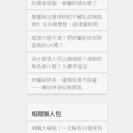
的幕後首腦、被騙的錢去哪了
重量級法普律師的不藏私諮詢指
南ft. 法白楊貴智、喆律雷皓明
超渡代替引渡？把詐騙犯送到對
面真的OK嗎？
為什麼壞人可以請律師？律師的
角色是什麼？ ft.聽眾留言
詐騙陷阱多，謹慎投資不踩雷
──專訪林安紜檢察官
相關懶人包
網購大補帖｜一次解答10個常見