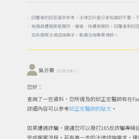
． 回覆者的回答僅供參考，法律百科是分享知識的平臺，
． 每個具體個案是獨特、複雜、持續發展的，回覆者對回
如有個案法律諮詢需求，敬請洽詢專業律師。
吳沂蓁
（認證法律人）
您好：
查詢了一些資料，您所提及的邱正宏醫師有在Fa
詳細內容可以參考
邱正宏醫師的貼文
。
如果遭遇詐騙，建議您可以撥打165反詐騙專線
完成報案流程。若有進一步的法律諮詢需求，建