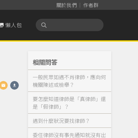
關於我們
作者群
懶人包

相關問答
一般民眾如遇不肖律師，應向何
機關陳述或檢舉？
要怎麼知道律師是「真律師」還
是「假律師」？
遇到什麼狀況要找律師？
委任律師沒有事先通知就沒有出