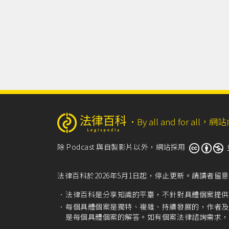
‧
By all and for a
除 Podcast 與自製影片以外，網站採用
法律百科於2026年5月1日起，停止更新。請讀者
法律百科是分享知識的平臺，不針對具體個案提供
每個具體個案是獨特、複雜、持續發展的，作者及
是每個具體個案的解答。如有個案法律諮詢需求，