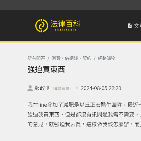
文

法律百科 Legispedia
所有問答
/
消費‧借還錢‧契約
/
網路購物
強迫買東西
鄭政則
‧
2024-08-05 22:20
（進階會員）
我在line參加了減肥是以丘正宏醫生團隊，最
強迫我買東西，但是都沒有訊問過我需不需要，
的意見，就強迫我去買，這樣做我該怎麼辦，而