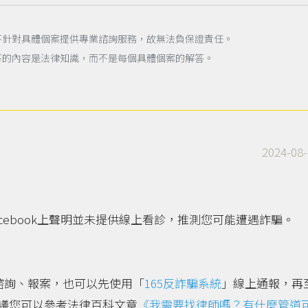
不針對具體個案提供專業諮詢服務，故無法負保證責任。
答的內容是法律知識，而不是每個具體個案的解答。
2024-08-
cebook上聲明並未提供線上看診，推測您可能遭遇詐騙。
諮詢、報案，也可以先使用「
165反詐騙系統
」線上通報，再
議您可以參考法律百科文章
《我需要找律師嗎？有什麼管道