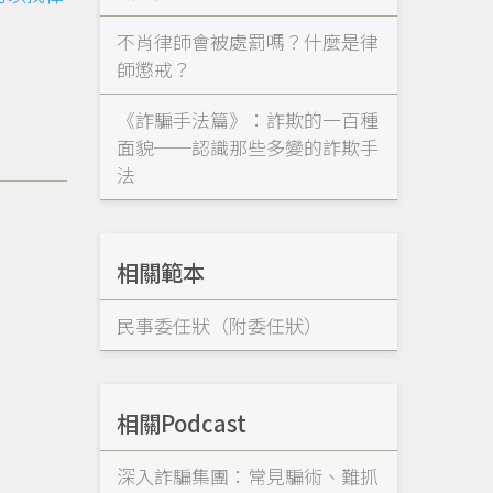
不肖律師會被處罰嗎？什麼是律
師懲戒？
《詐騙手法篇》：詐欺的一百種
面貌──認識那些多變的詐欺手
法
相關範本
民事委任狀（附委任狀）
相關Podcast
深入詐騙集團：常見騙術、難抓