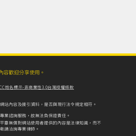
ll，網站內容歡迎分享使用。
CC姓名標示-非商業性3.0台灣授權條款
留意網站內容及援引資料，是否與現行法令規定相符。
專業諮詢服務，故無法負保證責任。
平臺無償對網站使用者提供的內容是法律知識，而不
敬請洽詢專業律師。