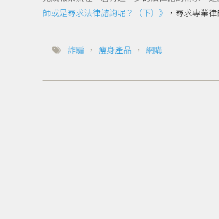
師或是尋求法律諮詢呢？（下）》
，尋求專業律
詐騙
，
瘦身產品
，
網購