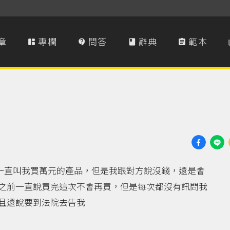
章
專欄
問答
辭典
範本




近一直叫我買萬元的產品，但是我跟對方說沒錢，還是會
之前一直說買完這次不會再買，但是每次都沒有訊問我
且還說要到法院去告我