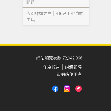
問題
告別詐騙之島｜4個好用的防詐
工具
網站瀏覽次數 72,942,066
年度報告
媒體報導
致網站使用者