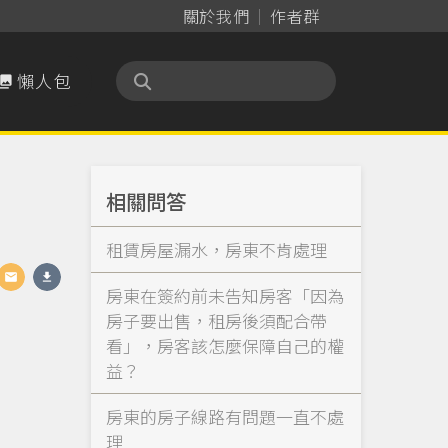
關於我們
作者群
懶人包

相關問答
租賃房屋漏水，房東不肯處理
房東在簽約前未告知房客「因為
房子要出售，租房後須配合帶
看」，房客該怎麼保障自己的權
益？
房東的房子線路有問題一直不處
理