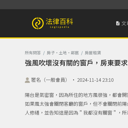
文

法律百科 Legispedia
所有問答
/
房子‧土地‧鄰居
/
房屋租賃
強風吹壞沒有關的窗戶，房東要求
匿名（一般會員）
‧
2024-11-14 23:10
陽台是氣密窗，因為所住的地方風很強，都會開
如果風太強會關閉客廳的窗戶，但不會關閉前陽
人修繕，並告知這是因為＂我都沒有關窗＂，所以