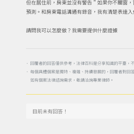
但在居住前，房東並沒有警告＂如果你不關窗，
預測。和房東電話溝通有錄音，我有清楚表達入
請問我可以怎麼做？我需要提供什麼證據
． 回覆者的回答僅供參考，法律百科是分享知識的平臺，
． 每個具體個案是獨特、複雜、持續發展的，回覆者對回
如有個案法律諮詢需求，敬請洽詢專業律師。
目前未有回答！