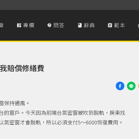
章
專欄
問答
辭典
範本




我賠償修繕費
窗保持通風。
台的窗戶。今天因為前陽台氣密窗被吹到脫軌，房東找
氣密窗才會脫軌，所以必須支付5～6000恢復費用。