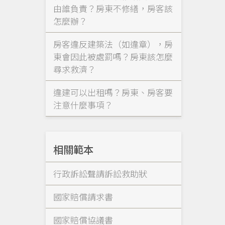
由誰負責？房東不修繕，房客該
怎麼辦？
房客違反建築法（如違章），房
東會因此被處罰嗎？房東該怎麼
尋求救濟？
違建可以出租嗎？房東、房客要
注意什麼事項？
相關範本
行政訴訟聲請訴訟救助狀
國家賠償請求書
國家賠償協議書