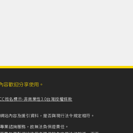
ll，網站內容歡迎分享使用。
CC姓名標示-非商業性3.0台灣授權條款
留意網站內容及援引資料，是否與現行法令規定相符。
專業諮詢服務，故無法負保證責任。