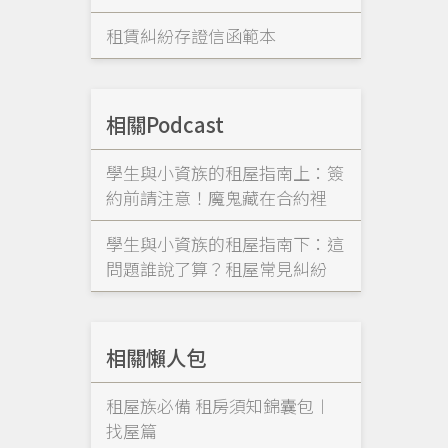
租賃糾紛存證信函範本
相關Podcast
學生與小資族的租屋指南上：簽
約前請注意！魔鬼藏在合約裡
學生與小資族的租屋指南下：這
問題誰說了算？租屋常見糾紛
相關懶人包
租屋族必備 租房須知錦囊包︱
找屋篇