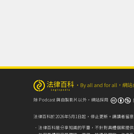
‧
By all and for a
除 Podcast 與自製影片以外，網站採用
法律百科於2026年5月1日起，停止更新。請讀者
法律百科是分享知識的平臺，不針對具體個案提供