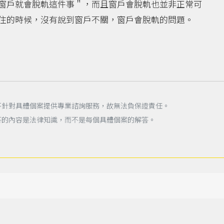
窗戶就會脫軌這件事＂，而且窗戶會脫軌也並非正常可
住的時候，沒有說到窗戶不關，窗戶會脫軌的問題。
不針對具體個案提供專業諮詢服務，故無法負保證責任。
答的內容是法律知識，而不是每個具體個案的解答。