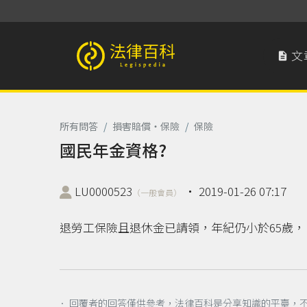
文

法律百科 Legispedia
所有問答
/
損害賠償‧保險
/
保險
國民年金資格?
LU0000523
‧
2019-01-26 07:17
（一般會員）
退勞工保險且退休金已請領，年紀仍小於65歲，
． 回覆者的回答僅供參考，法律百科是分享知識的平臺，