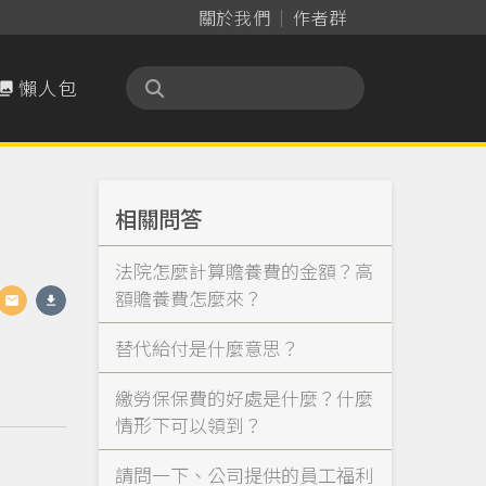
關於我們
作者群
懶人包

相關問答
法院怎麼計算贍養費的金額？高
額贍養費怎麼來？
替代給付是什麼意思？
繳勞保保費的好處是什麼？什麼
情形下可以領到？
請問一下、公司提供的員工福利