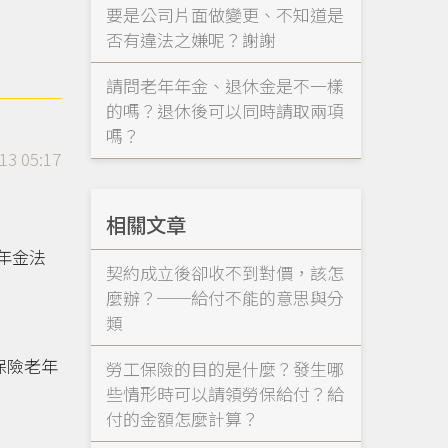
要是公司片面做變更、不知道是
否有違法之嫌呢？謝謝
請問老年年金、退休金是不一樣
的嗎？退休後可以同時請取兩項
嗎？
13 05:17
相關文章
年金法
契約成立後卻收不到對價，該怎
麼辦？──給付不能的意思與分
類
保險老年
勞工保險的目的是什麼？發生哪
些情形時可以請領勞保給付？給
付的金額怎麼計算？