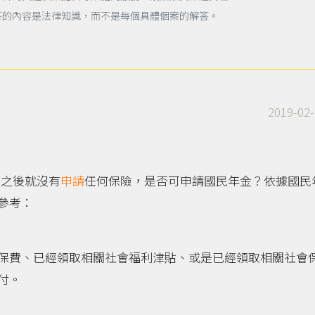
答的內容是法律知識，而不是每個具體個案的解答。
2019-02-
 之後就沒有
申請
任何保險，是否可申請國民年金？依據國民
參考：
保費、已經領取相關社會福利津貼、或是已經領取相關社會
付。