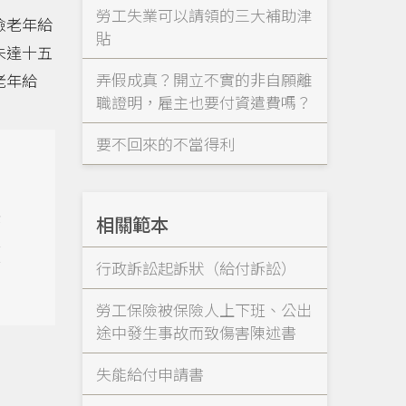
勞工失業可以請領的三大補助津
險老年給
貼
未達十五
弄假成真？開立不實的非自願離
老年給
職證明，雇主也要付資遣費嗎？
要不回來的不當得利
老
相關範本
取
十
行政訴訟起訴狀（給付訴訟）
勞工保險被保險人上下班、公出
途中發生事故而致傷害陳述書
失能給付申請書