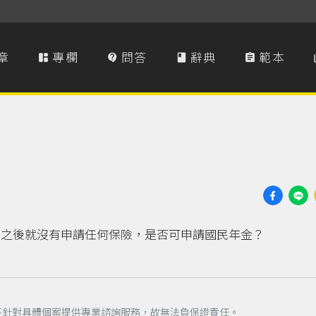
章
專欄
問答
辭典
範本




 之後就沒有申請任何保險，是否可申請國民年金？
不針對具體個案提供專業諮詢服務，故無法負保證責任。