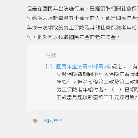
但是在國民年金法施行前，已經領取相關社會保
付總額未達新臺幣五十萬元的人，或是國民年金
年或一次領取的勞工保險及其他社會保險老年給
付，例外可以領取國民年金的老年年金。
註腳
國民年金法第30條第2項
規定：「有
欠繳保險費期間不計入保險年資情
年給付。但第七條第二款及第三款
勞工保險老年給付者。（二）已領
五歲當月起以新臺幣三千元按月累
國民年金