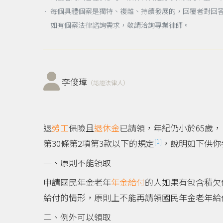
． 每個具體個案是獨特、複雜、持續發展的，回覆者對回
如有個案法律諮詢需求，敬請洽詢專業律師。
李俊璋
（認證法律人）
退
勞工
保險且
退休金
已請領，年紀仍小於65歲，
[1]
第30條第2項第3款以下的規定
，說明如下供你
一、原則不能領取
申請國民年金老年
年金給付
的人如果有包含積欠
給付的情形，原則上不能再請領國民年金老年給
二、例外可以領取