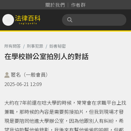
關於我們
作者群

法律百科 Legispedia
所有問答
/
刑事犯罪
/
妨害秘密
在學校辦公室拍別人的對話
匿名（一般會員）
2025-06-21 12:09
大約在7年前還在唸大學的時候，常常會在求職平台上找
兼職，那時候的內容是需要剪接拍片，但我到現場才發
現是要陪同他進大學辦公室，因為他跟別人有糾紛，希
望我協助幫他偷錄影，我後來有幫他偷偷的拍照，但都