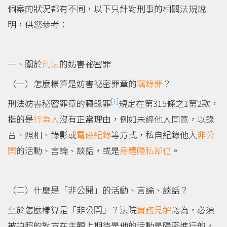
個案的狀況都有不同，以下只針對刑事的相關法規說
明，供您參考：
一、關於
刑法
的妨害祕密罪
（一）怎麼樣算是妨害祕密罪章的
竊錄罪
？
[1]
刑法妨害秘密罪章的竊錄罪
規定在第315條之1第2款，
指的是
行為人
沒有正當理由，例如未經他人同意，以錄
音、照相、錄影或
電磁紀錄
等方式，私自紀錄他人
非公
開
的活動、言論、談話，或是
身體隱私部位
。
（二）什麼是「非公開」的活動、言論、談話？
至於怎麼樣算是「非公開」？法院
實務見解
認為，必須
被拍照的對方在主觀上期待是他的活動是隱密進行的，