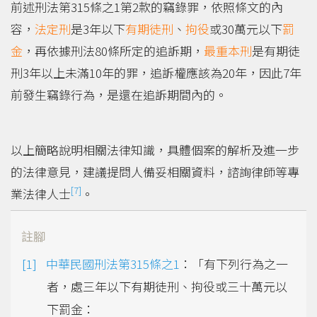
前述刑法第315條之1第2款的竊錄罪，依照條文的內
容，
法定刑
是3年以下
有期徒刑
、
拘役
或30萬元以下
罰
金
，再依據刑法80條所定的追訴期，
最重本刑
是有期徒
刑3年以上未滿10年的罪，追訴權應該為20年，因此7年
前發生竊錄行為，是還在追訴期間內的。
以上簡略說明相關法律知識，具體個案的解析及進一步
的法律意見，建議提問人備妥相關資料，諮詢律師等專
[7]
業法律人士
。
註腳
中華民國刑法第315條之1
：「有下列行為之一
者，處三年以下有期徒刑、拘役或三十萬元以
下罰金：