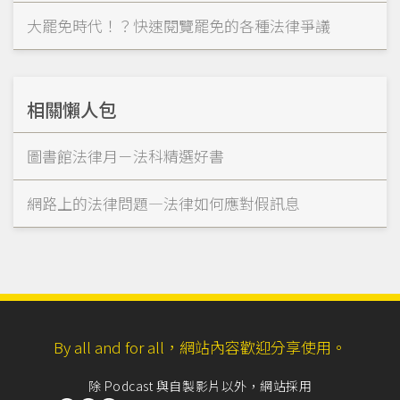
大罷免時代！？快速閱覽罷免的各種法律爭議
相關懶人包
圖書館法律月－法科精選好書
網路上的法律問題—法律如何應對假訊息
By all and for all，網站內容歡迎分享使用。
除 Podcast 與自製影片以外，網站採用