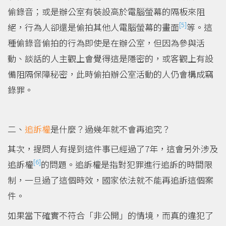
偷錄音；或是辦公室有裝設高於電腦螢幕的隔板來阻
[5]
絕，行為人卻還是偷拍其他人電腦螢幕的畫面
等。這
種偷錄音偷拍的行為即使是在辦公室，但因為參與活
動、談話的人主觀上會覺得這是隱密的，或客觀上有設
備阻隔保障秘密，此時偷拍辦公室活動的人仍會構成竊
錄罪。
二、
追訴權
是什麼？過幾年就不會再追究？
其次，提問人有提到這件事已經過了7年，這會另外涉及
[6]
追訴權
的問題。追訴權是指對犯罪進行追訴的時間限
制，一旦過了這個時效，國家依法就不能再追訴這個案
件。
如果當下確實不符合「非公開」的情境，而真的違犯了