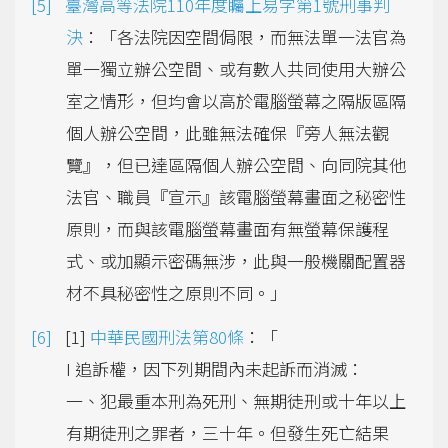
臺灣高等法院110年度矚上易字第1號刑事判
決
：「各法院因空間侷限，而無法單一法官為
單一獨立辦公空間、或有數人共同使用大辦公
室之情形，但均會以高於電腦螢幕之隔版區隔
個人辦公空間，此雖無法確保『旁人無法觀
覽』，但已達區隔個人辦公空間、向同院其他
法官、職員『宣示』該電腦螢幕畫面之秘密性
原則，而與該電腦螢幕畫面有無螢幕保護程
式、或加顯示密碼無涉，此與一般機關配置器
材不具秘密性之原則不同。」
[1]
中華民國刑法第80條
：「
I 追訴權，因下列期間內未起訴而消滅：
一、犯最重本刑為死刑、無期徒刑或十年以上
有期徒刑之罪者，三十年。但發生死亡結果