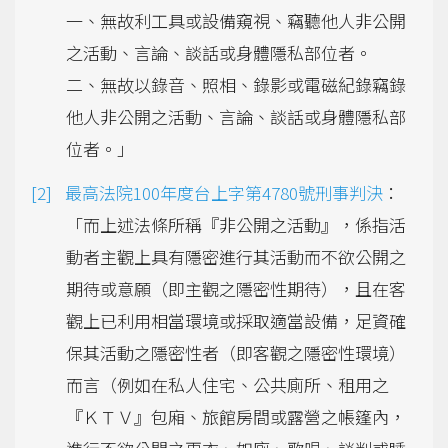
一、無故利工具或設備窺視、竊聽他人非公開
之活動、言論、談話或身體隱私部位者。
二、無故以錄音、照相、錄影或電磁紀錄竊錄
他人非公開之活動、言論、談話或身體隱私部
位者。」
最高法院100年度台上字第4780號刑事判決
：
「而上述法條所稱『非公開之活動』，係指活
動者主觀上具有隱密進行其活動而不欲公開之
期待或意願（即主觀之隱密性期待），且在客
觀上已利用相當環境或採取適當設備，足資確
保其活動之隱密性者（即客觀之隱密性環境）
而言（例如在私人住宅、公共廁所、租用之
『ＫＴＶ』包廂、旅館房間或露營之帳篷內，