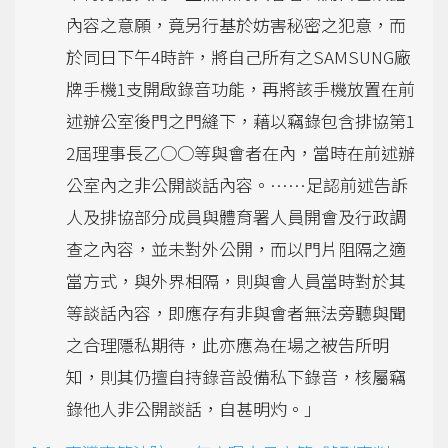
內容之意願，竟另行基於妨害秘密之犯意，而
於同日下午4時許，將自己所有之SAMSUNG廠
牌手機1支開啟錄音功能，再將該手機放置在前
述辦公室後門之門縫下，藉以竊錄包含排協第1
2屆理事長乙○○等與會者在內，當時在前述辦
公室內之非公開談話內容。……足認前述告訴
人及排協部分成員與體育署人員開會及行政調
查之內容，並未對外公開，而以門片阻隔之適
當方式，與外界相隔，則與會人員當時對於其
等談話內容，即應存有非與會者無法旁聽與聞
之合理隱私期待，此亦應為在場之被告所明
知，則其仍擅自持錄音設備私下錄音，核屬竊
錄他人非公開談話，自甚明灼。」