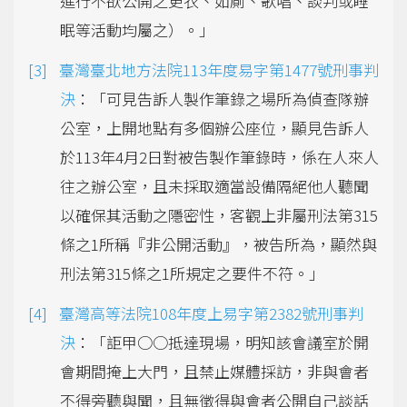
進行不欲公開之更衣、如廁、歌唱、談判或睡
眠等活動均屬之）。」
臺灣臺北地方法院113年度易字第1477號刑事判
決
：「可見告訴人製作筆錄之場所為偵查隊辦
公室，上開地點有多個辦公座位，顯見告訴人
於113年4月2日對被告製作筆錄時，係在人來人
往之辦公室，且未採取適當設備隔絕他人聽聞
以確保其活動之隱密性，客觀上非屬刑法第315
條之1所稱『非公開活動』，被告所為，顯然與
刑法第315條之1所規定之要件不符。」
臺灣高等法院108年度上易字第2382號刑事判
決
：「詎甲○○抵達現場，明知該會議室於開
會期間掩上大門，且禁止媒體採訪，非與會者
不得旁聽與聞，且無徵得與會者公開自己談話