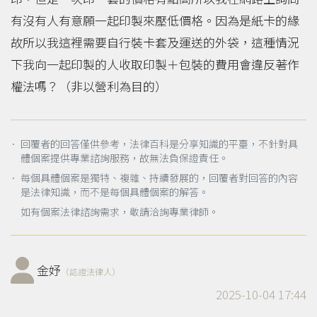
有沒有人有意願一起印製來壓低價格。因為是紙卡的緣
故所以我這裡需要自行裝卡套及運送的外袋，這種情況
下我向一起印製的人收取印製＋包裝的費用會違反著作
權法嗎？（非以營利為目的）
． 回覆者的回答僅供參考，法律百科是分享知識的平臺，不針對具
體個案提供專業諮詢服務，故無法負保證責任。
． 每個具體個案是獨特、複雜、持續發展的，回覆者對回答的內容
是法律知識，而不是每個具體個案的解答。
如有個案法律諮詢需求，敬請洽詢專業律師。
金妤
（認證法律人）
2025-10-04 17:44