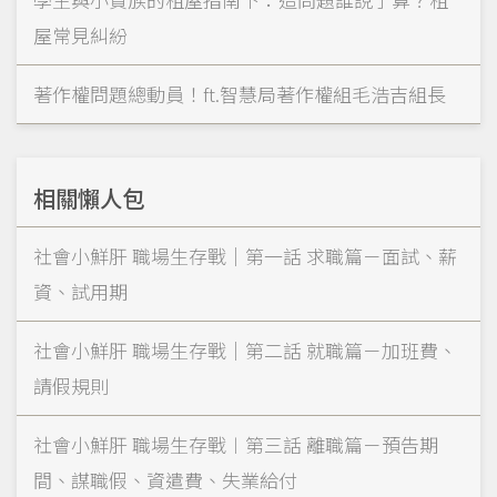
屋常見糾紛
著作權問題總動員！ft.智慧局著作權組毛浩吉組長
相關懶人包
社會小鮮肝 職場生存戰｜第一話 求職篇－面試、薪
資、試用期
社會小鮮肝 職場生存戰｜第二話 就職篇－加班費、
請假規則
社會小鮮肝 職場生存戰︱第三話 離職篇－預告期
間、謀職假、資遣費、失業給付