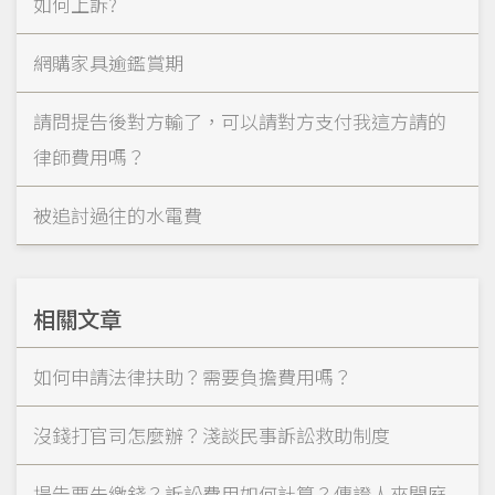
如何上訴?
網購家具逾鑑賞期
請問提告後對方輸了，可以請對方支付我這方請的
律師費用嗎？
被追討過往的水電費
相關文章
如何申請法律扶助？需要負擔費用嗎？
沒錢打官司怎麼辦？淺談民事訴訟救助制度
提告要先繳錢？訴訟費用如何計算？傳證人來開庭