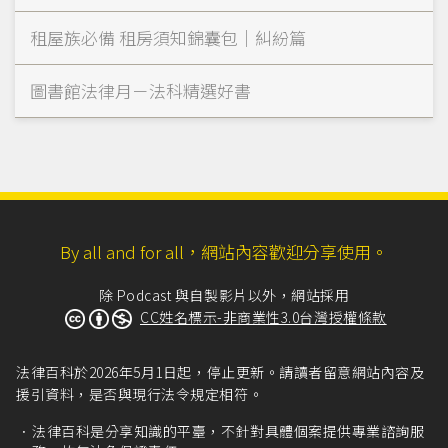
租屋族必備 租房須知錦囊包｜糾紛篇
圖書館法律月－法科精選好書
By all and for all，網站內容歡迎分享使用。
除 Podcast 與自製影片以外，網站採用
CC姓名標示-非商業性3.0台灣授權條款
法律百科於2026年5月1日起，停止更新。請讀者留意網站內容及
援引資料，是否與現行法令規定相符。
法律百科是分享知識的平臺，不針對具體個案提供專業諮詢服