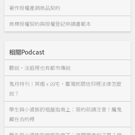
著作授權產銷商品契約
商標授權契約與授權登記申請書範本
相關Podcast
聽說，法庭裡也有都市傳說
鬼月特刊︱冥婚 x 凶宅，臺灣民間信仰裡法律怎麼
說？
學生與小資族的租屋指南上：簽約前請注意！魔鬼
藏在合約裡
學生與小資族的租屋指南下：這問題誰說了算？租