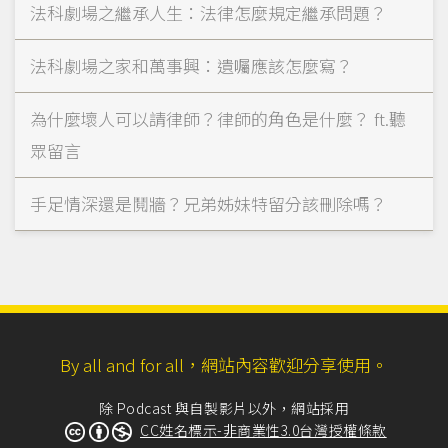
法科劇場之繼承人生：法律怎麼規定繼承問題？
法科劇場之家和萬事興：遺囑應該怎麼寫？
為什麼壞人可以請律師？律師的角色是什麼？ ft.聽
眾留言
手足情深還是鬩牆？兄弟姊妹特留分該刪除嗎？
By all and for all，網站內容歡迎分享使用。
除 Podcast 與自製影片以外，網站採用
CC姓名標示-非商業性3.0台灣授權條款