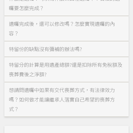
囑要怎麼完成？
遺囑完成後，還可以修改嗎？怎麼實現遺囑的內
容？
特留份的缺點沒有彌補的辦法嗎?
特留分的計算是用遺產總額?還是扣除所有免稅額及
喪葬費後之淨額?
想請問遺囑中如果有交代喪葬方式，有法律效力
嗎？如何做才能讓繼承人落實自己希望的喪葬方
式？