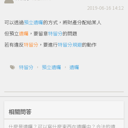
2019-06-16 14:12
可以透過
預立遺囑
的方式，將財產分配給某人
但預立
遺囑
，要留意
特留分
的問題
若有違反
特留分
，要進行
特留分規避
的動作
特留分
，
預立遺囑
，
遺囑
相關問答
什麼是遺囑？可以寫什麼東西在遺囑中？合法的遺