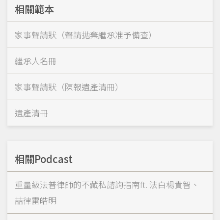
相關範本
家事聲請狀（聲請拋棄繼承准予備查）
繼承人名冊
家事聲請狀（陳報遺產清冊）
遺產清冊
相關Podcast
重量級法普律師的不藏私諮詢指南ft. 法白楊貴智、
喆律雷皓明