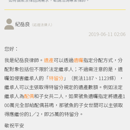
紀岳良
（認證法律人）
2019-06-11 02:06
您好：
我是紀岳良律師。
遺產
可以透過
遺囑
指定分配方式，分
配對象包括但不限於法定繼承人；不過需注意的是，遺
囑如侵害繼承人的「
特留分
」（民法1187、1123條），
繼承人可以主張取得特留分規定的遺產數額。例如法定
繼承人為
配偶
和子女共二人，如果虢魚遺囑指定將遺產1
00萬元全部給配偶苔鳴，那虢魚的子女世間可以主張取
得應繼份的1／2，即25萬的特留分。
敬祝平安