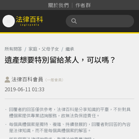
關於我們
作者群

法律百科 Legispedia
所有問答
/
家庭‧父母子女
/
繼承
遺產想要特別留給某人，可以嗎？
法律百科會員
（一般會員）
2019-06-11 01:33
． 回覆者的回答僅供參考，法律百科是分享知識的平臺，不針對具
體個案提供專業諮詢服務，故無法負保證責任。
． 每個具體個案是獨特、複雜、持續發展的，回覆者對回答的內容
是法律知識，而不是每個具體個案的解答。
如有個案法律諮詢需求，敬請洽詢專業律師。