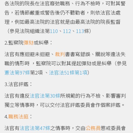
各法院的院長在法官廢弛職務、行為不檢時，可對其警
告，若情節嚴重或警告後仍不聽勸者，則依法官法處
理，例如最高法院的法官就是由最高法院的院長監督
（參見法院組織法第
110
、
112
、
113
條）
2.監察院
彈劾
或糾舉：
法官有應迴避未迴避、
裁判
書書寫錯誤、關說等違法失
職的情形時 ，監察院可以對其提起彈劾或是糾舉（參見
憲法第97條
第2項 、
法官法51條第1項
）
3.法官評鑑：
法官有違反
法官法第30條
所規範的行為不檢、影響審判
獨立等情事時，可以交付法官評鑑委員會作個案評鑑。
4.
職務法庭
：
法官有
法官法第47條
之情事時，交由
公務員
懲戒委員會