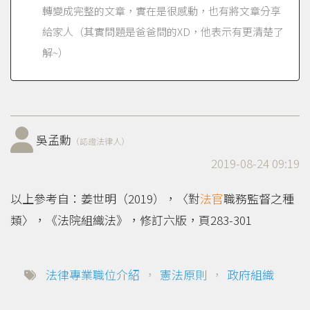
轉變成完整的文章，實在是很感動，也有將文章分享
給家人（其實問題是爸爸問的XD，他表示有更清楚了
解~）
吳孟勳
（認證法律人）
2019-08-24 09:19
以上參考自：姜世明（2019），〈對
法官
職務監督之種
類〉，《法院組織法》，修訂六版，頁283-301
法律專業職位介紹
，
憲法原則
，
政府組織