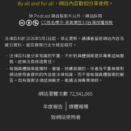
By all and for all，網站內容歡迎分享使用。
除 Podcast 與自製影片以外，網站採用
CC姓名標示-非商業性3.0台灣授權條款
法律百科於2026年5月1日起，停止更新。請讀者留意網站內容及
援引資料，是否與現行法令規定相符。
法律百科是分享知識的平臺，不針對具體個案提供專業諮詢服
務，故無法負保證責任。
每個具體個案是獨特、複雜、持續發展的，作者及平臺無償對
網站使用者提供的內容是法律知識，而不是每個具體個案的解
答。如有個案法律諮詢需求，敬請洽詢專業律師。
網站瀏覽次數 72,941,065
年度報告
媒體報導
致網站使用者