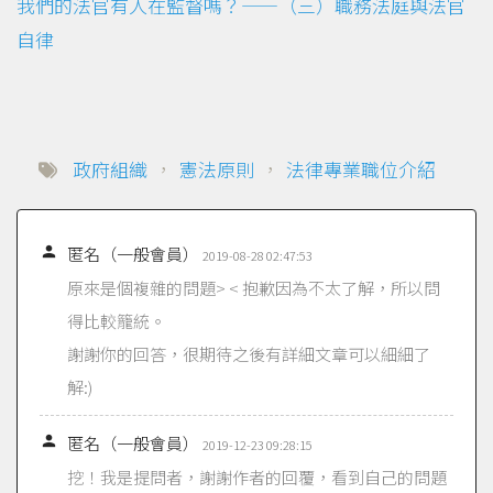
我們的法官有人在監督嗎？——（三）職務法庭與法官
自律
政府組織
，
憲法原則
，
法律專業職位介紹

匿名（一般會員）
2019-08-28 02:47:53
原來是個複雜的問題> < 抱歉因為不太了解，所以問
得比較籠統。
謝謝你的回答，很期待之後有詳細文章可以細細了
解:)

匿名（一般會員）
2019-12-23 09:28:15
挖！我是提問者，謝謝作者的回覆，看到自己的問題