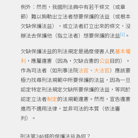
例外︰然而，我國刑法典中有若干條文（或章
節）難以鉤勒出立法者想要保護的法益（或根本
欠缺保護法益），或立法者訂立出來的條文，沒
[1]
辦法去保護他（指立法者）想要保護的法益
。
欠缺保護法益的刑法規定是過度侵害人民
基本權
利
，應屬違憲（因為，欠缺合憲的
公益
目的）。
作為司法者（如刑事法院
法官
、
大法官
）應該要
極力找尋刑法規範中所要保護的法益，因為一旦
認定特定刑法規定欠缺所要保護的法益，等同於
認定立法者
制定
的法規範違憲。然而，宣告違憲
進而不適用法律，並非司法的本質（依法審
判）。
刑法第246條的保護法益為何？