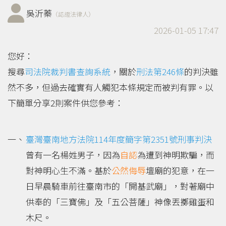
吳沂蓁
（認證法律人）
2026-01-05 17:47
您好：
搜尋
司法院裁判書查詢系統
，關於
刑法第246條
的判決雖
然不多，但過去確實有人觸犯本條規定而被判有罪。以
下簡單分享2則案件供您參考：
臺灣臺南地方法院114年度簡字第2351號刑事判決
曾有一名楊姓男子，因為
自認
為遭到神明欺騙，而
對神明心生不滿。基於
公然侮辱
壇廟的犯意，在一
日早晨騎車前往臺南市的「開基武廟」，對著廟中
供奉的「三寶佛」及「五公菩薩」神像丟擲雞蛋和
木尺。