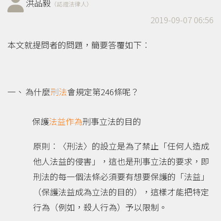
洪品毅
（認證法律人）
2019-09-07 06:56
本文就提問者的問題，簡要答覆如下︰
為什麼
刑法
會規定第246條呢？
保護
法益
作為
刑事立法的目的
原則︰〈刑法〉的設立是為了禁止「任何人造成
他人法益的侵害」，這也是刑事立法的要求，即
刑法的每一個法條必須要有想要保護的「法益」
（保護法益成為立法的目的），這樣才能把特定
行為（例如，殺人行為）予以限制。