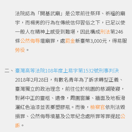
法院認為「開基武廟」是公眾前往祭拜、祈福的廟
宇，而楊男的行為在傳統信仰習俗之下，已足以使
一般人在精神上感受到難堪，因此構成
刑法
第246
條
公然
侮辱
壇廟罪，處
罰金
新臺幣3,000元，得易服
勞役
。
臺灣高等法院108年度上易字第1532號刑事判決
2018年2月28日，有數名青年為了訴求轉型正義、
臺灣獨立的政治理念，前往位於桃園的慈湖陵寢，
對蔣中正的靈柩、遺像，周圍窗簾、牆面及地板潑
灑紅色油漆並丟擲塑膠瓶。而後，
檢察官
依刑法毀
損罪、公然侮辱墳墓及公眾紀念處所罪等罪提起
公
訴
。