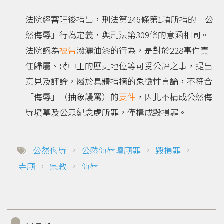
法院經審理後指出，刑法第246條第1項所指的「公
然侮辱」行為定義，與刑法第309條的意涵相同。
法院認為
被告
潑灑油漆的行為，是對於228事件責
任歸屬、蔣中正的歷史地位等可受公評之事，提出
意見及評論，屬於具體指摘的象徵性言論，不符合
「侮辱」（抽象謾罵）的
要件
，因此不構成公然侮
辱墳墓及公眾紀念處所罪，僅構成毀損罪。
公然侮辱
，
公然侮辱壇廟罪
，
毀損罪
，
寺廟
，
宗教
，
侮辱