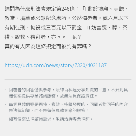
請問為什麼刑法會規定第246條：「I 對於壇廟、寺觀、
教堂、墳墓或公眾紀念處所，公然侮辱者，處六月以下
有期徒刑、拘役或三百元以下罰金。II 妨害喪、葬、祭
禮、說教、禮拜者，亦同。」呢？
真的有人因為這條規定而被判有罪嗎？
https://udn.com/news/story/7320/4021187
． 回覆者的回答僅供參考，法律百科是分享知識的平臺，不針對具
體個案提供專業諮詢服務，故無法負保證責任。
． 每個具體個案是獨特、複雜、持續發展的，回覆者對回答的內容
是法律知識，而不是每個具體個案的解答。
如有個案法律諮詢需求，敬請洽詢專業律師。