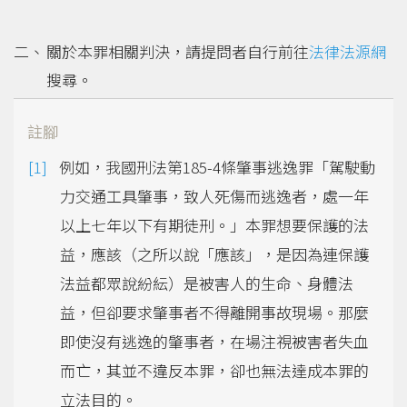
關於本罪相關判決，請提問者自行前往
法律法源網
搜尋。
註腳
例如，我國刑法第185-4條肇事逃逸罪「駕駛動
力交通工具肇事，致人死傷而逃逸者，處一年
以上七年以下有期徒刑。」本罪想要保護的法
益，應該（之所以說「應該」，是因為連保護
法益都眾說紛紜）是被害人的生命、身體法
益，但卻要求肇事者不得離開事故現場。那麼
即使沒有逃逸的肇事者，在場注視被害者失血
而亡，其並不違反本罪，卻也無法達成本罪的
立法目的。