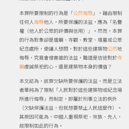
本罪所要限制的行為是「
公然侮辱
」，藉由限制
任何人
侮辱
他人，所要保護的法益，應為「名譽
權（他人於公眾的評價與信用）」。然而，本罪
的行為對象卻是壇廟、寺觀、教堂、墳墓或公眾
紀念處所，便讓人想問，對於這些建築物
公然
地
侮辱，究竟會侵害誰的法益，難道是信徒對於
寺
廟
虔誠祭祀的心，還是建築物本身的價值？
本文認為，該罪欠缺所要保護的法益，而是立法
者單純為了限制「人民對於這些建築物或紀念場
所進行侮辱」而制定，即屬於刑事立法的例外
（欠缺保護法益，但就想要禁止人民這麼作）。
其原因可能為，中國人重視祭祀、宗族、先人，
故限制如此的行為。