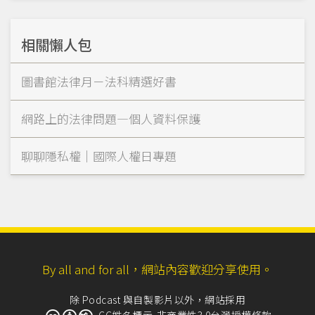
相關懶人包
圖書館法律月－法科精選好書
網路上的法律問題—個人資料保護
聊聊隱私權｜國際人權日專題
By all and for all，網站內容歡迎分享使用。
除 Podcast 與自製影片以外，網站採用
CC姓名標示-非商業性3.0台灣授權條款