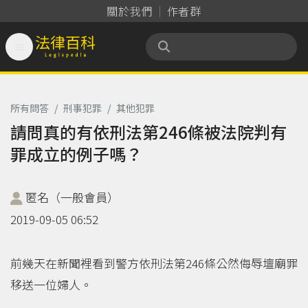
關於我們
作者群

法律百科 Legispedia
所有問答
/
刑事犯罪
/
其他犯罪
請問真的有依刑法第246條被法院判有
罪成立的例子嗎？
匿名（一般會員）
2019-09-05 06:52
前幾天在新聞裡看到警方依刑法第246條公然侮辱壇廟罪
移送一位婦人。