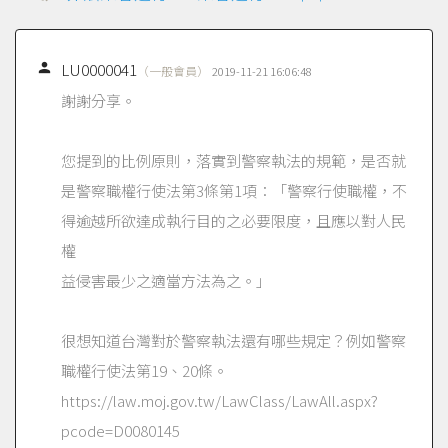

LU0000041
（一般會員）
2019-11-21 16:06:48
謝謝分享。
您提到的比例原則，落實到警察執法的規範，是否就
是警察職權行使法第3條第1項：「警察行使職權，不
得逾越所欲達成執行目的之必要限度，且應以對人民
權
益侵害最少之適當方法為之。」
很想知道台灣對於警察執法還有哪些規定？例如警察
職權行使法第19、20條。
https://law.moj.gov.tw/LawClass/LawAll.aspx?
pcode=D0080145