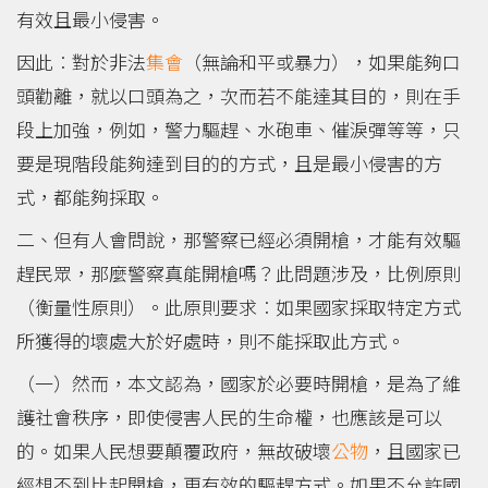
有效且最小侵害。
因此︰對於非法
集會
（無論和平或暴力），如果能夠口
頭勸離，就以口頭為之，次而若不能達其目的，則在手
段上加強，例如，警力驅趕、水砲車、催淚彈等等，只
要是現階段能夠達到目的的方式，且是最小侵害的方
式，都能夠採取。
二、但有人會問說，那警察已經必須開槍，才能有效驅
趕民眾，那麼警察真能開槍嗎？此問題涉及，比例原則
（衡量性原則）。此原則要求︰如果國家採取特定方式
所獲得的壞處大於好處時，則不能採取此方式。
（一）然而，本文認為，國家於必要時開槍，是為了維
護社會秩序，即使侵害人民的生命權，也應該是可以
的。如果人民想要顛覆政府，無故破壞
公物
，且國家已
經想不到比起開槍，更有效的驅趕方式。如果不允許國