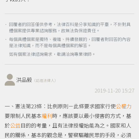
． 回覆者的回答僅供參考，法律百科是分享知識的平臺，不針對具
體個案提供專業諮詢服務，故無法負保證責任。
． 每個具體個案是獨特、複雜、持續發展的，回覆者對回答的內容
是法律知識，而不是每個具體個案的解答。
如有個案法律諮詢需求，敬請洽詢專業律師。
洪品毅
（認證法律人）
2019-11-20 15:27
一、憲法第23條︰比例原則－此條要求國家行使
公權力
要限制人民基本
權利
時，應該要以最小侵害的方式，基
於
公益
目的的考量，且有法律授權始能為之。國家和人
民的關係，基本的觀念是，警察驅離民眾的手段，必須