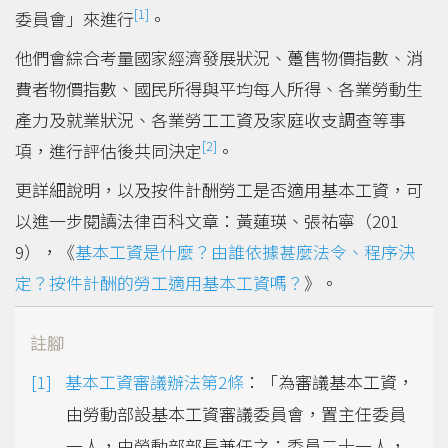
[1]
委員會」來進行
。
他們會綜合考量國家經濟發展狀況、躉售物價指數、消
費者物價指數、國民所得與平均每人所得、各業勞動生
產力及就業狀況、各業勞工工資及家庭收支調查等事
[2]
項，進行評估後共同決定
。
更詳細說明，以及按件計酬勞工是否適用基本工資，可
以進一步閱讀法律百科文章：黃蓮瑛、張祐寧（201
9），《
基本工資是什麼？由誰依據甚麼法令、程序決
定？按件計酬的勞工適用基本工資嗎？
》。
註腳
基本工資審議辦法第2條
：「為審議基本工資，
由勞動部設基本工資審議委員會，置主任委員
一人，由勞動部部長兼任之；委員二十一人，