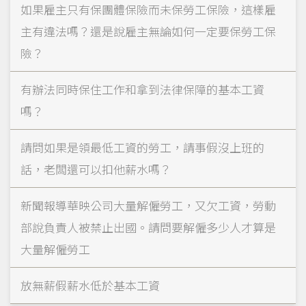
如果雇主只有保團體保險而未保勞工保險，這樣雇
主有違法嗎？還是說雇主無論如何一定要保勞工保
險？
有辦法同時保住工作和拿到法律保障的基本工資
嗎？
請問如果是領最低工資的勞工，請事假沒上班的
話，老闆還可以扣他薪水嗎？
新聞報導華映公司大量解僱勞工，又欠工資，勞動
部說負責人被禁止出國。請問要解僱多少人才算是
大量解僱勞工
放無薪假薪水低於基本工資