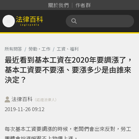
關於我們
作者群

法律百科 Legispedia
所有問答
/
勞動‧工作
/
工資、福利
最近看到基本工資在2020年要調漲了，
基本工資要不要漲、要漲多少是由誰來
決定？
法律百科
（認證法律人）
2019-11-26 09:12
每次基本工資要調漲的時候，老闆們會出來反對，勞工
團體會說漲幅跟不上物價上漲，