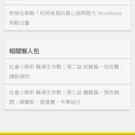
勞檢在幹嘛？前勞檢員的真心話時間 ft. Workforce
勞動力量
相關懶人包
社會小鮮肝 職場生存戰｜第二話 就職篇－加班費、
請假規則
社會小鮮肝 職場生存戰︱第三話 離職篇－預告期
間、謀職假、資遣費、失業給付