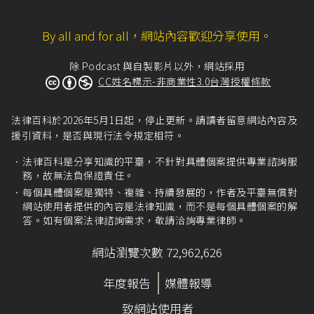
By all and for all，網站內容歡迎分享使用。
除 Podcast 與自製影片以外，網站採用
CC姓名標示-非商業性3.0台灣授權條款
法律百科於2026年5月1日起，停止更新。請讀者留意網站內容及
援引資料，是否與現行法令規定相符。
法律百科是分享知識的平臺，不針對具體個案提供專業諮詢服
務，故無法負保證責任。
每個具體個案是獨特、複雜、持續發展的，作者及平臺無償對
網站使用者提供的內容是法律知識，而不是每個具體個案的解
答。如有個案法律諮詢需求，敬請洽詢專業律師。
網站瀏覽次數 72,962,626
年度報告
媒體報導
致網站使用者