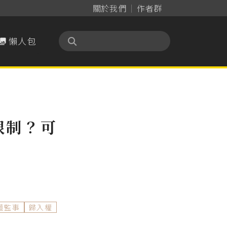
關於我們
作者群
懶人包

限制？可
董監事
歸入權