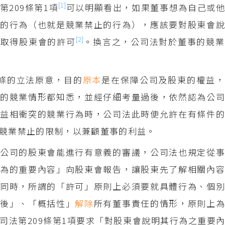
[1]
第209條第1項
可以明顯看出，如果董事想為自己或
的行為（也就是競業禁止的行為），應該要對股東會說
[2]
並取得股東會的許可
。換言之，公司法對於董事的競業
9條的立法原意，目的
原本
是在保障公司及股東的權益，
的競業情形都知悉，並經仔細考量過後，依然認為公司
益相衝突的競業行為時，公司法此時便允許在有條件的
競業禁止的限制，以兼顧董事的利益。
公司的股東會能進行有意義的審議，公司法也規定從事
為的重要內容」向股東會報告，讓股東先了解相關內容
同時，所謂的「許可」原則上必須要就具體行為、個別
事後」、「概括性」
解除
所有董事責任的情形，原則上
司法第209條第1項要求「對股東會說明其行為之重要