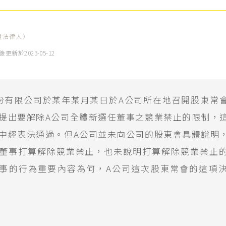
證法律人）
後更新於
2023-05-12
份有限公司於某年某月某日於A公司所在地召開股東常
提出要解除A公司全體新選任董事之競業禁止的限制，
中經表決通過。但A公司並未向公司的股東會具體說明
董事打算解除競業禁止，也未說明打算解除競業禁止
事的行為重要內容為何，A公司這次股東常會的這項