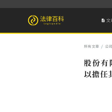
文

法律百科 Legispedia
所有文章
/
公
股份有
以擔任