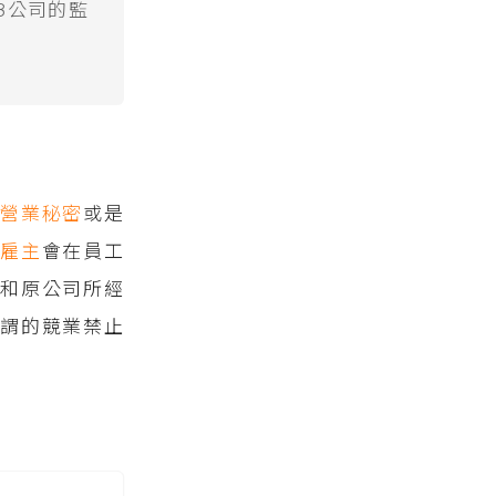
B公司的監
的
營業秘密
或是
些
雇主
會在員工
到和原公司所經
謂的競業禁止