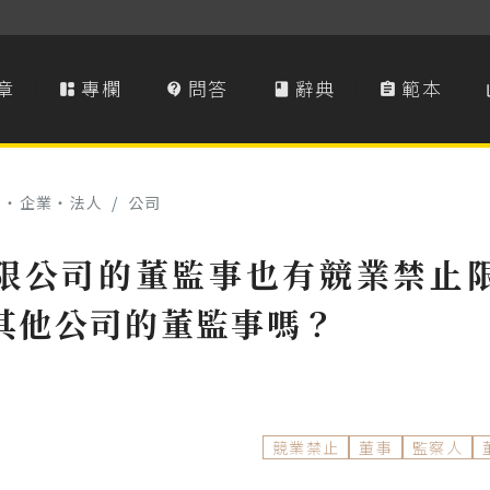
章
專欄
問答
辭典
範本




司‧企業‧法人
/
公司
限公司的董監事也有競業禁止
其他公司的董監事嗎？
競業禁止
董事
監察人