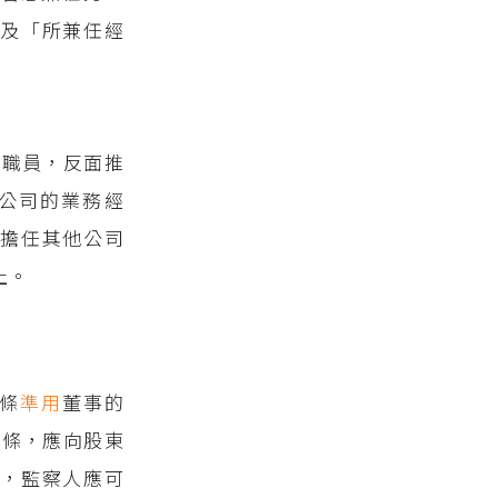
及「所兼任經
他職員，反面推
公司的業務經
擔任其他公司
止。
7條
準用
董事的
9條，應向股東
，監察人應可