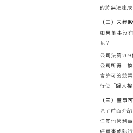
的將無法達成
（二）未經
如果董事沒
呢？
公司法第20
公司所得。換
會許可的競業
行使「歸入權
（三）董事
除了前面介紹
任其他營利事
經董事或執