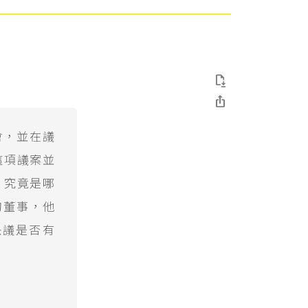


會，並在議
這項議案並
，究竟是哪
的董事，他
決議是否有