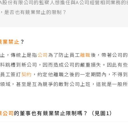
A股份有限公司的監察人想擔任與A公司經營相同業務的
，是否也有競業禁止的限制？
競業禁止
？
禁止，傳統上是指
公司
為了防止員工
離職
後，帶著公司
資料跳槽到新公司，因而造成公司的嚴重損失。因此有
與員工簽訂
契約
，約定他離職之後的一定期間內，不得
領域，甚至是互為競爭的敵對公司上班，這就是一般所
限公司
的董事也有競業禁止限制嗎？（見圖1）