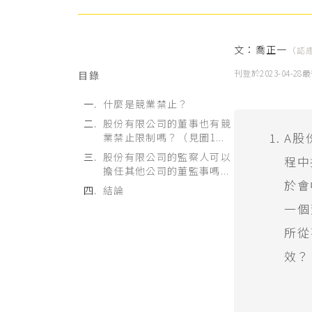
文：
喬正一
（認
刊登於
2023-04-28
最
目錄
什麼是競業禁止？
股份有限公司的董事也有競
A股
業禁止限制嗎？（見圖1...
股份有限公司的監察人可以
程中
擔任其他公司的董監事嗎...
於會
結論
一個
所從
效？