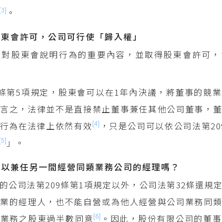
[3]
。
股東會許可，公司可行使「歸入權」
有對股東會說明行為的重要內容，並取得股東會許可，
9條第5項規定，股東會可以在1年內決議，將董事的競
言之，法律並不是直接禁止董事兼任其他公司董事，董
[4]
行為在法律上依然有效
，只是公司可以依公司法第20
[5]
」。
可以兼任另一間經營同類業務公司的經理嗎？
的公司法第209條第1項規定以外，公司法第32條還規
業的經理人，也不能自營或為他人經營與公司業務同類
[6]
行業務之股東過半數同意
。因此，股份有限公司的董事