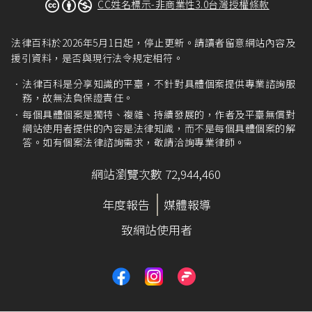
罰金。」
CC姓名標示-非商業性3.0台灣授權條款
中華民國刑法第359條
：「無故取得、刪除或變更
他人電腦或其相關設備之電磁紀錄，致生損害於
法律百科於2026年5月1日起，停止更新。請讀者留意網站內容及
公眾或他人者，處五年以下有期徒刑、拘役或科
援引資料，是否與現行法令規定相符。
或併科六十萬元以下罰金。」
法律百科是分享知識的平臺，不針對具體個案提供專業諮詢服
由於徵信業者也會以維護客戶的婚姻作為其行為
務，故無法負保證責任。
不構成犯罪的抗辯，法院也對此抗辯做出回應並
每個具體個案是獨特、複雜、持續發展的，作者及平臺無償對
成為其他案例中的參考見解，故縱使案例事實可
網站使用者提供的內容是法律知識，而不是每個具體個案的解
能不盡相同，本文仍會援引這些重要的判決見
答。如有個案法律諮詢需求，敬請洽詢專業律師。
解。
網站瀏覽次數 72,944,460
年度報告
媒體報導
致網站使用者