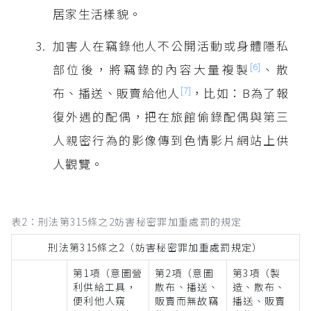
居家生活樣貌。
加害人在竊錄他人不公開活動或身體隱私
[6]
部位後，將竊錄的內容大量複製
、散
[7]
布、播送、販賣給他人
，比如：B為了報
復外遇的配偶，把在旅館偷錄配偶與第三
人親密行為的影像傳到色情影片網站上供
人觀覽。
表2：刑法第315條之2妨害秘密罪加重處罰的規定
刑法第315條之2（妨害秘密罪加重處罰規定）
第1項（意圖營
第2項（意圖
第3項（製
利供給工具，
散布、播送、
造、散布、
便利他人窺
販賣而無故竊
播送、販賣