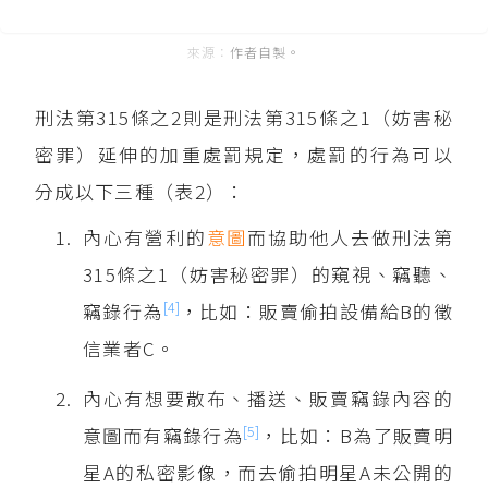
作者自製。
刑法第315條之2則是刑法第315條之1（妨害秘
密罪）延伸的加重處罰規定，處罰的行為可以
分成以下三種（表2）：
內心有營利的
意圖
而協助他人去做刑法第
315條之1（妨害秘密罪）的窺視、竊聽、
[4]
竊錄行為
，比如：販賣偷拍設備給B的徵
信業者C。
內心有想要散布、播送、販賣竊錄內容的
[5]
意圖而有竊錄行為
，比如：B為了販賣明
星A的私密影像，而去偷拍明星A未公開的