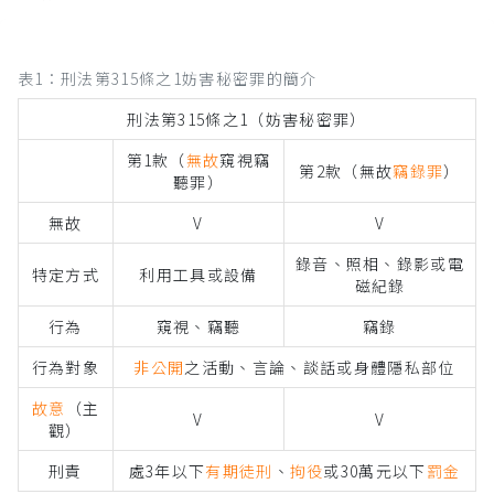
表1：刑法第315條之1妨害秘密罪的簡介
刑法第315條之1（妨害秘密罪）
第1款（
無故
窺視竊
第2款（無故
竊錄罪
）
聽罪）
無故
V
V
錄音、照相、錄影或電
特定方式
利用工具或設備
磁紀錄
行為
窺視、竊聽
竊錄
行為對象
非公開
之活動、言論、談話或身體隱私部位
故意
（主
V
V
觀）
刑責
處3年以下
有期徒刑
、
拘役
或30萬元以下
罰金