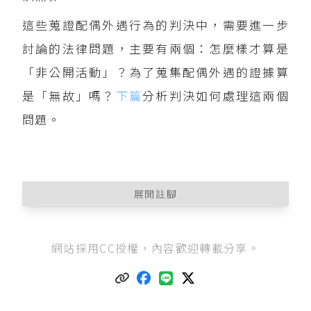
這些蒐證配偶外遇行為的判決中，需要進一步
討論的法律問題，主要有兩個：怎麼樣才算是
「非公開活動」？為了蒐集配偶外遇的證據算
是「無故」嗎？
下篇
分析判決如何處理這兩個
問題。
展開註腳
中華民國刑法第239條通姦罪與相姦罪已經在2020
網站採用CC授權，內容歡迎轉載分享。
年5月29日，經
司法院釋字第791號解釋
宣告違憲
而立即失效，換言之，婚姻中之一方與第三人發
生婚外情時，我國不再以通姦罪與相姦罪處罰。
2020年5月29日失效前
中華民國刑法第239條
：
「有配偶而與人通姦者，處一年以下有期徒刑。