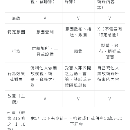
視、竊聽罪）
錄罪）
竊錄內容
罪）
無故
V
V
V
意圖散布、播
X（不需要有
特定意圖
意圖營利
送、販賣
特定意圖）
製造、散
供給場所、工
行為
竊錄
布、播送或
具或設備
販賣
便利他人做無
受害人非公開
自己或他人
行為效果
故窺視、竊
之活動、言
無故竊錄所
或對象
聽、竊錄之行
論、談話或身
得來的內容
為
體隱私部位
故意（主
V
V
V
觀）
刑責（較
第315條
處5年以下有期徒刑、拘役或科或併科50萬元以
之1加
下罰金
重）