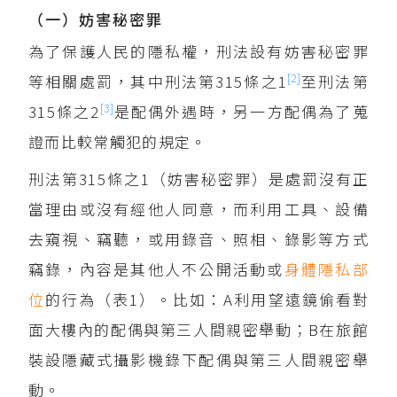
（一）妨害秘密罪
為了保護人民的隱私權，刑法設有妨害秘密罪
[2]
等相關處罰，其中刑法第315條之1
至刑法第
[3]
315條之2
是配偶外遇時，另一方配偶為了蒐
證而比較常觸犯的規定。
刑法第315條之1（妨害秘密罪）是處罰沒有正
當理由或沒有經他人同意，而利用工具、設備
去窺視、竊聽，或用錄音、照相、錄影等方式
竊錄，內容是其他人不公開活動或
身體隱私部
位
的行為（表1）。比如：A利用望遠鏡偷看對
面大樓內的配偶與第三人間親密舉動；B在旅館
裝設隱藏式攝影機錄下配偶與第三人間親密舉
動。