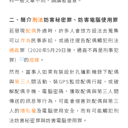
科一般文章不同，請讀者留意。
二、簡介
刑法
妨害秘密罪、妨害電腦使用罪
若發現
配偶
外遇時，許多人會想方設法去蒐集
可以
作為
民事訴訟，或過往提告配偶觸犯刑法
通姦
罪（2020年5月29日後，通姦不再是刑事犯
[1]
罪）
的
證據
。
然而，當事人如果有裝設針孔攝影機錄下配偶
與
第三人
間活動、裝GPS監控配偶行蹤，或破
解配偶手機、電腦密碼，獲取配偶與第三人間
傳送的訊息等行為，可能會侵害到配偶與第三
人的
隱私權
及電腦使用安全，而有可能觸犯刑
法妨害秘密罪與妨害電腦使用罪。