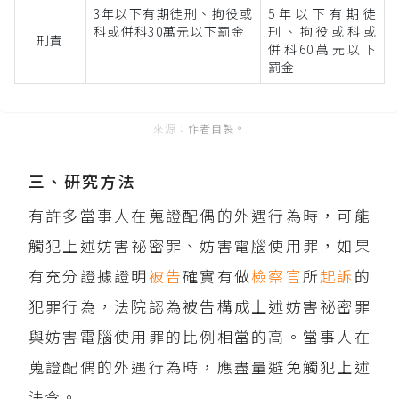
3年以下有期徒刑、拘役或
5年以下有期徒
科或併科30萬元以下罰金
刑、拘役或科或
刑責
併科60萬元以下
罰金
作者自製。
三、研究方法
有許多當事人在蒐證配偶的外遇行為時，可能
觸犯上述妨害祕密罪、妨害電腦使用罪，如果
有充分證據證明
被告
確實有做
檢察官
所
起訴
的
犯罪行為，法院認為被告構成上述妨害祕密罪
與妨害電腦使用罪的比例相當的高。當事人在
蒐證配偶的外遇行為時，應盡量避免觸犯上述
法令。