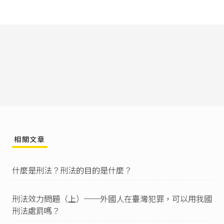
其相姦者亦同。」
中華民國刑法第315條之1
：「有下列行為之一
者，處三年以下有期徒刑、拘役或三十萬元以下
罰金：
一、無故利用工具或設備窺視、竊聽他人非公開
之活動、言論、談話或身體隱私部位者。
二、無故以錄音、照相、錄影或電磁紀錄竊錄他
人非公開之活動、言論、談話或身體隱私部位
者。」
中華民國刑法第315條之2
：「
I 意圖營利供給場所、工具或設備，便利他人為前
條之行為者，處五年以下有期徒刑、拘役或科或
相關文章
併科五十萬元以下罰金。
II 意圖散布、播送、販賣而有前條第二款之行為
者，亦同。
什麼是刑法？刑法的目的是什麼？
III 製造、散布、播送或販賣前二項或前條第二款
竊錄之內容者，依第一項之規定處斷。
刑法效力問題（上）──外國人在臺灣犯罪，可以用我國
IV 前三項之未遂犯罰之。」
刑法處罰嗎？
中華民國刑法第315條之2
第1項：「意圖營利供給