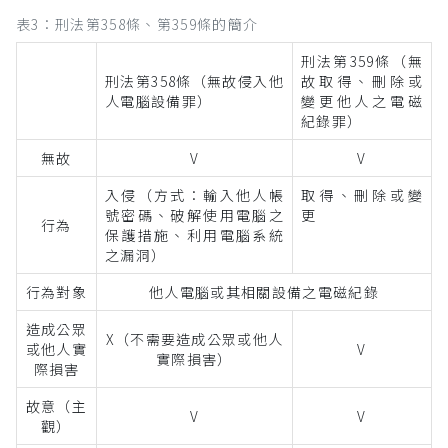
表3：刑法第358條、第359條的簡介
刑法第359條（無
刑法第358條（無故侵入他
故取得、刪除或
人電腦設備罪）
變更他人之電磁
紀錄罪）
無故
V
V
入侵（方式：輸入他人帳
取得、刪除或變
號密碼、破解使用電腦之
更
行為
保護措施、利用電腦系統
之漏洞）
行為對象
他人電腦或其相關設備之電磁紀錄
造成公眾
X（不需要造成公眾或他人
或他人實
V
實際損害）
際損害
故意（主
V
V
觀）