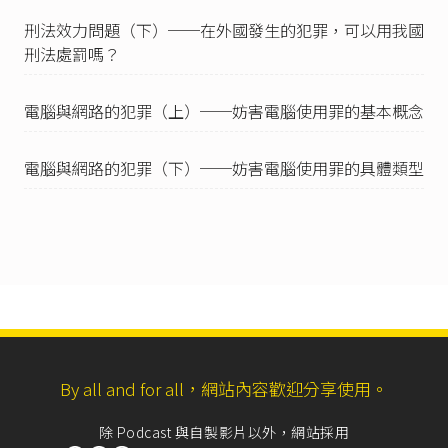
場所、工具或設備，便利他人為前條之行為者，
處五年以下有期徒刑、拘役或科或併科五十萬元
刑法效力問題（下）──在外國發生的犯罪，可以用我國
以下罰金。」
刑法處罰嗎？
中華民國刑法第315條之2
第2項：「意圖散布、播
送、販賣而有前條第二款之行為者，亦同。」
電腦與網路的犯罪（上）──妨害電腦使用罪的基本概念
臺灣高等法院高雄分院106年上訴字第39號刑事判
決
節錄：「按刑法第315 條之2 第3 項所謂製造無
電腦與網路的犯罪（下）──妨害電腦使用罪的具體類型
故竊錄之內容，係指加工於原料而製成成品，並
有大量的複製行為，得因此擴散竊錄內容；另同
條項所謂散布無故竊錄內容，則係指將無故竊錄
之內容，散發傳布予公眾，亦即係對不特定人或
特定多數人為無償之交付行為。」
中華民國刑法第315條之2
第3項：「製造、散布、
播送或販賣前二項或前條第二款竊錄之內容者，
依第一項之規定處斷。」
中華民國刑法第358條
：「無故輸入他人帳號密
By all and for all，網站內容歡迎分享使用。
碼、破解使用電腦之保護措施或利用電腦系統之
漏洞，而入侵他人之電腦或其相關設備者，處三
年以下有期徒刑、拘役或科或併科三十萬元以下
除 Podcast 與自製影片以外，網站採用