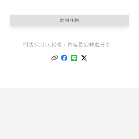
展開註腳
中華民國刑法第23條
：「對於現在不法之侵害，
網站採用CC授權，內容歡迎轉載分享。
而出於防衛自己或他人權利之行為，不罰。但防
衛行為過當者，得減輕或免除其刑。」
林鈺雄（2018），《新刑法總則》，6版，頁247-
257。
最高法院110年度台上字第1357號刑事判決
：「所
謂正當防衛，須對於現在不法之侵害，而出於防
衛自己或他人權利之行為者，始足當之，刑法第2
3條本文規定甚明。是不法之侵害如已過去，即無
正當防衛之可言。」
臺灣高等法院111年度上訴字第1653號刑事判決
：
「……足徵被告係於告訴人持傘對其攻擊之行為
結束後數秒，在告訴人已將傘頭朝下，當時主觀
已乏攻擊意圖，客觀上無繼續攻擊情狀下，被告