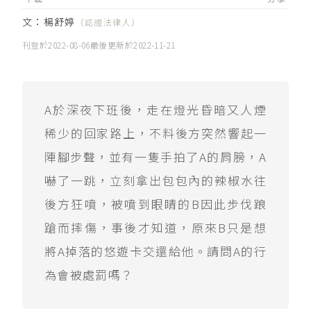
文：
楊舒婷
（認證法律人）
刊登於
2022-08-06
最後更新於
2022-11-21
A於深夜下班後，走在燈光昏暗又人煙
稀少的回家路上，不料後方突然響起一
陣腳步聲，並有一隻手拍了A的肩膀，A
嚇了一跳，立刻拿出包包內的辣椒水往
後方狂噴，被噴到眼睛的B因此步伐踉
蹌而摔傷，事後才知道，原來B只是想
將A掉落的悠遊卡交還給他。請問A的行
為會被處罰嗎？