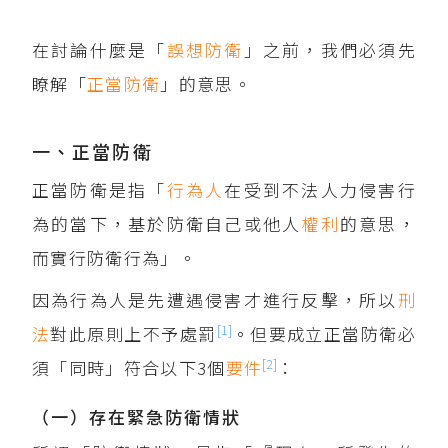
在討論什麼是「
誤想防衛
」之前，我們必須先
瞭解「
正當防衛
」的意思。
一、正當防衛
正當防衛是指「
行為人
在受到不法人力侵害行
為的當下，基於防衛自己或他人
權利
的意思，
而實行防衛行為」。
因為行為人是先遭遇侵害才進行反擊，所以
刑
[1]
法
對此原則上不予處罰
。但要成立正當防衛必
[2]
須「同時」符合以下3個
要件
：
（一）存在緊急防衛情狀