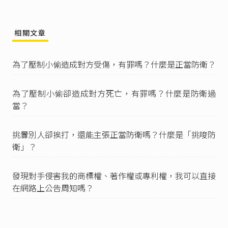
大可自行離開迴避，卻仍出手還擊，顯非基於排
除現在不法侵害之防衛意思，而係基於傷害犯意
之報復還擊動作甚明，自非屬正當防衛。」
相關文章
中華民國刑法第13條
：「
I 行為人對於構成犯罪之事實，明知並有意使其發
為了壓制小偷造成對方受傷，有罪嗎？什麼是正當防衛？
生者，為故意。
II 行為人對於構成犯罪之事實，預見其發生而其發
生並不違背其本意者，以故意論。」
為了壓制小偷卻造成對方死亡，有罪嗎？什麼是防衛過
最高法院102年度台上字第3895號刑事判決
：「在
當？
採限縮法律效果之罪責理論者，認為容許構成要
件錯誤並不影響行止型態之故意，而只影響罪責
挑釁別人卻挨打，還能主張正當防衛嗎？什麼是「挑唆防
型態之故意，亦即行為人仍具構成要件故意，但
欠缺罪責故意，至於行為人之錯誤若係出於注意
衛」？
上之瑕疵，則可能成立過失犯罪。本院29年上字
第509號判例意旨以行為人出於誤想防衛（錯覺防
發現對手侵害我的商標權、著作權或專利權，我可以直接
衛）之行為，難認有犯罪故意，應成立過失罪
在網路上公告周知嗎？
責，論以過失犯，即與上開學說之見解相仿。」
中華民國刑法第277條
第1項：「傷害人之身體或
健康者，處五年以下有期徒刑、拘役或五十萬元
以下罰金。」