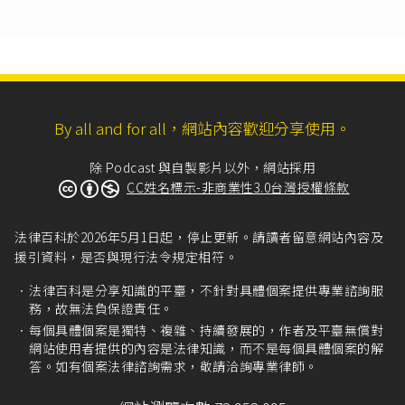
中華民國刑法第284條
第1項：「因過失傷害人
者，處一年以下有期徒刑、拘役或十萬元以下罰
金；致重傷者，處三年以下有期徒刑、拘役或三
十萬元以下罰金。」
By all and for all，網站內容歡迎分享使用。
除 Podcast 與自製影片以外，網站採用
CC姓名標示-非商業性3.0台灣授權條款
法律百科於2026年5月1日起，停止更新。請讀者留意網站內容及
援引資料，是否與現行法令規定相符。
法律百科是分享知識的平臺，不針對具體個案提供專業諮詢服
務，故無法負保證責任。
每個具體個案是獨特、複雜、持續發展的，作者及平臺無償對
網站使用者提供的內容是法律知識，而不是每個具體個案的解
答。如有個案法律諮詢需求，敬請洽詢專業律師。