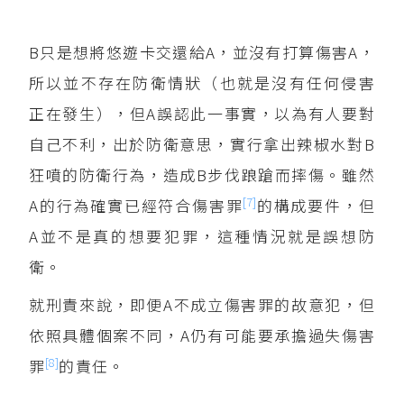
B只是想將悠遊卡交還給A，並沒有打算傷害A，
所以並不存在防衛情狀（也就是沒有任何侵害
正在發生），但A誤認此一事實，以為有人要對
自己不利，出於防衛意思，實行拿出辣椒水對B
狂噴的防衛行為，造成B步伐踉蹌而摔傷。雖然
[7]
A的行為確實已經符合傷害罪
的構成要件，但
A並不是真的想要犯罪，這種情況就是誤想防
衛。
就刑責來說，即便A不成立傷害罪的故意犯，但
依照具體個案不同，A仍有可能要承擔過失傷害
[8]
罪
的責任。