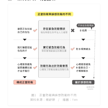
圖1 正當防衛與誤想防衛的不同
資料來源：楊舒婷 / 繪圖：Yen