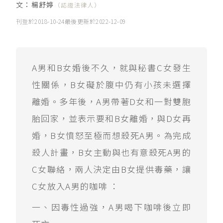
文：
楊舒婷
（認證法律人）
刊登於
2018-10-24
最後更新於
2022-12-09
A男和B女婚後不久，就與秘書C女發生
性關係，B女礙於腹中仍有小孩未選擇
離婚。多年後，A男帶著D女和一對雙胞
胎回家，並表示要和B女離婚，與D女再
婚，B女憤怒至極而想殺死A男。為完成
殺人計畫，B女主動與也有意殺死A男的
C女聯絡，兩人決定由B女提供毒藥，讓
C女放入A男的咖啡 ：
一、因毒性過強，A男喝下咖啡後立即