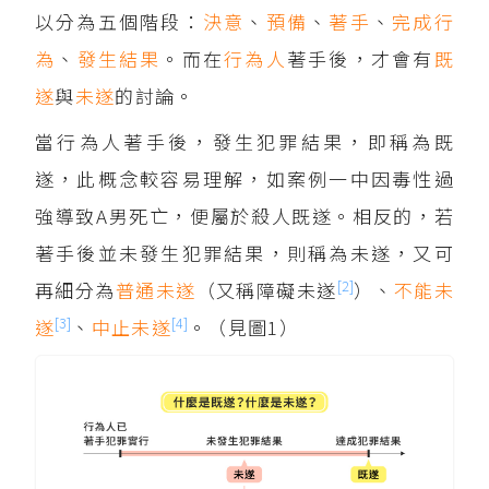
以分為五個階段：
決意
、
預備
、
著手
、
完成行
為
、
發生結果
。而在
行為人
著手後，才會有
既
遂
與
未遂
的討論。
當行為人著手後，發生犯罪結果，即稱為既
遂，此概念較容易理解，如案例一中因毒性過
強導致A男死亡，便屬於殺人既遂。相反的，若
著手後並未發生犯罪結果，則稱為未遂，又可
[2]
再細分為
普通未遂
（又稱障礙未遂
）、
不能未
[3]
[4]
遂
、
中止未遂
。（見圖1）