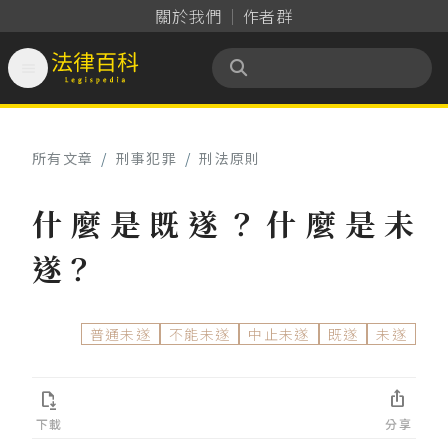
關於我們
作者群

法律百科 Legispedia
所有文章
/
刑事犯罪
/
刑法原則
什麼是既遂？什麼是未
遂？
普通未遂
不能未遂
中止未遂
既遂
未遂


下載
分享