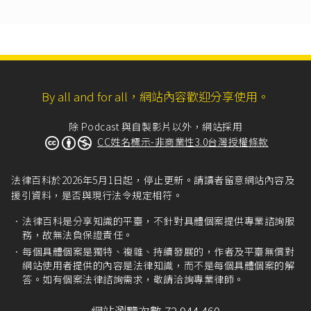
By all and for all，網站內容歡迎分享使用。
除 Podcast 與自製影片以外，網站採用
CC姓名標示-非商業性3.0台灣授權條款
法律百科於2026年5月1日起，停止更新。請讀者留意網站內容及
援引資料，是否與現行法令規定相符。
法律百科是分享知識的平臺，不針對具體個案提供專業諮詢服
務，故無法負保證責任。
每個具體個案是獨特、複雜、持續發展的，作者及平臺無償對
網站使用者提供的內容是法律知識，而不是每個具體個案的解
答。如有個案法律諮詢需求，敬請洽詢專業律師。
網站瀏覽次數 72,944,460