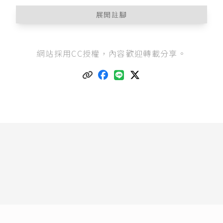
展開註腳
《犯罪階段的認識》
網站採用CC授權，內容歡迎轉載分享。
刑法第25條
：「I已著手於犯罪行為之實行而不遂
者，為未遂犯。II未遂犯之處罰，以有特別規定者
為限，並得按既遂犯之刑減輕之。」
刑法第26條
：「行為不能發生犯罪之結果，又無
危險者，不罰。」
刑法第27條
：「I已著手於犯罪行為之實行，而因
己意中止或防止其結果之發生者，減輕或免除其
刑。結果之不發生，非防止行為所致，而行為人
已盡力為防止行為者，亦同。II前項規定，於正犯
或共犯中之一人或數人，因己意防止犯罪結果之
發生，或結果之不發生，非防止行為所致，而行
為人已盡力為防止行為者，亦適用之。」