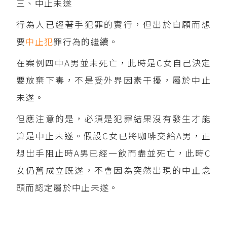
三、中止未遂
行為人已經著手犯罪的實行，但出於自願而想
要
中止犯
罪行為的繼續。
在案例四中A男並未死亡，此時是C女自己決定
要放棄下毒，不是受外界因素干擾，屬於中止
未遂。
但應注意的是，必須是犯罪結果沒有發生才能
算是中止未遂。假設C女已將咖啡交給A男，正
想出手阻止時A男已經一飲而盡並死亡，此時C
女仍舊成立既遂，不會因為突然出現的中止念
頭而認定屬於中止未遂。