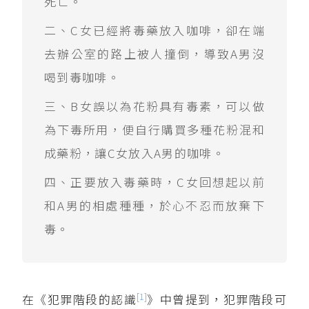
死亡。
二、C女已經將毒藥放入咖啡，卻在端
去辦公室的路上被人撞倒，導致A男沒
喝到毒咖啡。
三、B女誤以為花粉具有毒素，可以做
為下毒所用，便自行購買多種花粉混和
成藥粉，讓C女放入A男的咖啡。
四、正要放入毒藥時，C女回想起以前
和A男的相處種種，於心不忍而放棄下
毒。
[1]
在《犯罪階段的認識
》中曾提到，犯罪階段可