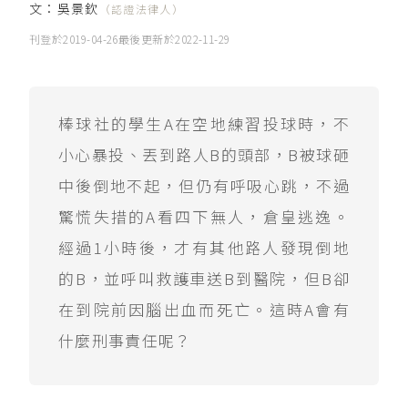
文：
吳景欽
（認證法律人）
刊登於
2019-04-26
最後更新於
2022-11-29
棒球社的學生A在空地練習投球時，不
小心暴投、丟到路人B的頭部，B被球砸
中後倒地不起，但仍有呼吸心跳，不過
驚慌失措的A看四下無人，倉皇逃逸。
經過1小時後，才有其他路人發現倒地
的B，並呼叫救護車送B到醫院，但B卻
在到院前因腦出血而死亡。這時A會有
什麼刑事責任呢？