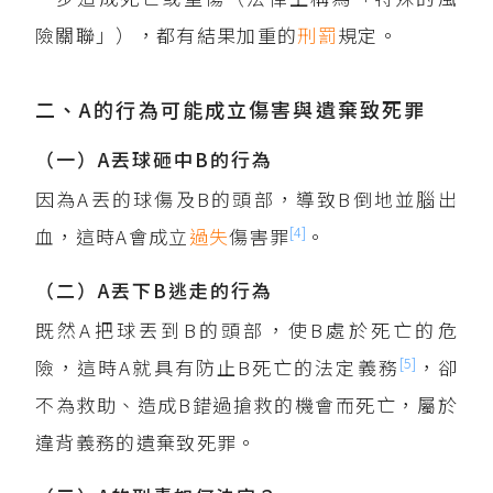
險關聯」），都有結果加重的
刑罰
規定。
二、A的行為可能成立傷害與遺棄致死罪
（一）A丟球砸中B的行為
因為A丟的球傷及B的頭部，導致B倒地並腦出
[4]
血，這時A會成立
過失
傷害罪
。
（二）A丟下B逃走的行為
既然A把球丟到B的頭部，使B處於死亡的危
[5]
險，這時A就具有防止B死亡的法定義務
，卻
不為救助、造成B錯過搶救的機會而死亡，屬於
違背義務的遺棄致死罪。