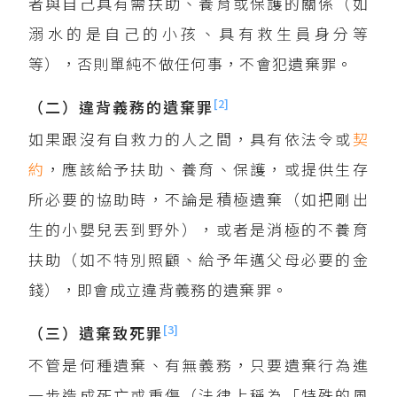
者與自己具有需扶助、養育或保護的關係（如
溺水的是自己的小孩、具有救生員身分等
等），否則單純不做任何事，不會犯遺棄罪。
[2]
（二）違背義務的遺棄罪
如果跟沒有自救力的人之間，具有依法令或
契
約
，應該給予扶助、養育、保護，或提供生存
所必要的協助時，不論是積極遺棄（如把剛出
生的小嬰兒丟到野外），或者是消極的不養育
扶助（如不特別照顧、給予年邁父母必要的金
錢），即會成立違背義務的遺棄罪。
[3]
（三）遺棄致死罪
不管是何種遺棄、有無義務，只要遺棄行為進
一步造成死亡或重傷（法律上稱為「特殊的風