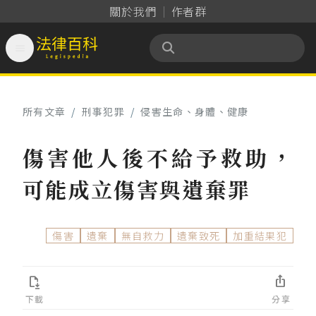
關於我們
作者群

法律百科 Legispedia
所有文章
/
刑事犯罪
/
侵害生命、身體、健康
傷害他人後不給予救助，
可能成立傷害與遺棄罪
傷害
遺棄
無自救力
遺棄致死
加重結果犯


下載
分享