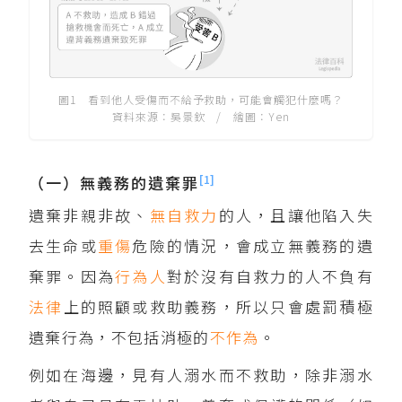
圖1 看到他人受傷而不給予救助，可能會觸犯什麼嗎？
資料來源：吳景欽 / 繪圖：Yen
[1]
（一）無義務的遺棄罪
遺棄非親非故、
無自救力
的人，且讓他陷入失
去生命或
重傷
危險的情況，會成立無義務的遺
棄罪。因為
行為人
對於沒有自救力的人不負有
法律
上的照顧或救助義務，所以只會處罰積極
遺棄行為，不包括消極的
不作為
。
例如在海邊，見有人溺水而不救助，除非溺水