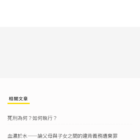
中華民國刑法第294條
第1項：「對於無自救力之
人，依法令或契約應扶助、養育或保護而遺棄
之，或不為其生存所必要之扶助、養育或保護
者，處六月以上、五年以下有期徒刑。」
中華民國刑法第293條
第2項：「因而致人於死
者，處五年以下有期徒刑；致重傷者，處三年以
下有期徒刑。」
中華民國刑法第294條
第2項：「因而致人於死
者，處無期徒刑或七年以上有期徒刑；致重傷
者，處三年以上十年以下有期徒刑。」
中華民國刑法第284條
：「因過失傷害人者，處一
年以下有期徒刑、拘役或十萬元以下罰金；致重
傷者，處三年以下有期徒刑、拘役或三十萬元以
下罰金。」
相關文章
吳景欽(2019)，《
什麼構成傷害？
》。
中華民國刑法第15條
第2項：「因自己行為致有發
死刑為何？如何執行？
生犯罪結果之危險者，負防止其發生之義務。」
中華民國刑法第51條
：「數罪併罰，分別宣告其
罪之刑，依下列各款定其應執行者：
血濃於水——論父母與子女之間的違背義務遺棄罪