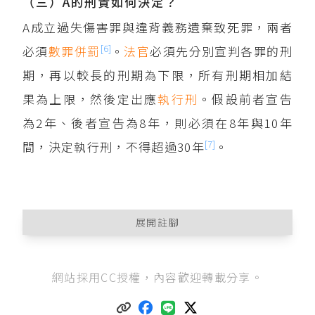
（三）A的刑責如何決定？
A成立過失傷害罪與違背義務遺棄致死罪，兩者
[6]
必須
數罪併罰
。
法官
必須先分別宣判各罪的刑
期，再以較長的刑期為下限，所有刑期相加結
果為上限，然後定出應
執行刑
。假設前者宣告
為2年、後者宣告為8年，則必須在8年與10年
[7]
間，決定執行刑，不得超過30年
。
展開註腳
中華民國刑法第293條
第1項：「遺棄無自救力之
網站採用CC授權，內容歡迎轉載分享。
人者，處六月以下有期徒刑、拘役或一百元以下
罰金。」