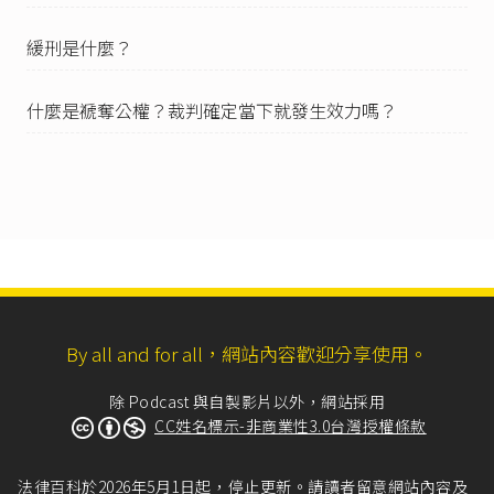
一、宣告多數死刑者，執行其一。
二、宣告之最重刑為死刑者，不執行他刑。但罰
緩刑是什麼？
金及從刑不在此限。
三、宣告多數無期徒刑者，執行其一。
四、宣告之最重刑為無期徒刑者，不執行他刑。
什麼是褫奪公權？裁判確定當下就發生效力嗎？
但罰金及從刑不在此限。
五、宣告多數有期徒刑者，於各刑中之最長期以
上，各刑合併之刑期以下，定其刑期。但不得逾
三十年。
六、宣告多數拘役者，比照前款定其刑期。但不
得逾一百二十日。
七、宣告多數罰金者，於各刑中之最多額以上，
各刑合併之金額以下，定其金額。
八、宣告多數褫奪公權者，僅就其中最長期間執
行之。
By all and for all，網站內容歡迎分享使用。
九、依第五款至前款所定之刑，併執行之。但應
執行者為三年以上有期徒刑與拘役時，不執行拘
役。」
除 Podcast 與自製影片以外，網站採用
CC姓名標示-非商業性3.0台灣授權條款
中華民國刑法第51條
第5款：「數罪併罰，分別宣
告其罪之刑，依下列各款定其應執行者：……
五、宣告多數有期徒刑者，於各刑中之最長期以
法律百科於2026年5月1日起，停止更新。請讀者留意網站內容及