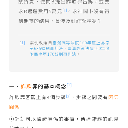
該負責，便向B提出詐欺罪告訴，並要
[1]
求B返還費用5萬元
。求神問卜沒有得
到期待的結果，會涉及到詐欺罪嗎？
案例改編自
臺灣高等法院100年度上易字
第635號刑事判決
、
臺灣高等法院100年度
附民字第170號刑事判決
。
[1]
一、
詐欺
罪的基本概念
[2]
詐欺罪客觀上有4個步驟
，步驟之間要有
因果
關係
：
①針對可以驗證真偽的事實，傳達錯誤的訊息