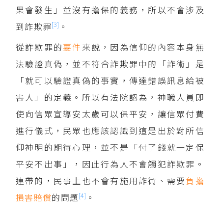
果會發生」並沒有擔保的義務，所以不會涉及
[3]
到詐欺罪
。
從詐欺罪的
要件
來說，因為信仰的內容本身無
法驗證真偽，並不符合詐欺罪中的「詐術」是
「就可以驗證真偽的事實，傳達錯誤訊息給被
害人」的定義。所以有法院認為，神職人員即
使向信眾宣導安太歲可以保平安，讓信眾付費
進行儀式，民眾也應該認識到這是出於對所信
仰神明的期待心理，並不是「付了錢就一定保
平安不出事」，因此行為人不會觸犯詐欺罪。
連帶的，民事上也不會有施用詐術、需要
負擔
[4]
損害賠償
的問題
。