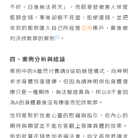
不好，日後無法昇天」，而假意替被害人保管
鉅額金錢，事後卻避不見面、拒絕還錢，並把
收到的鉅款匯入自己所經營
公司
帳戶，最後被
[8]
判決詐欺罪的案例
。
四、案例分析與結論
案例中的A雖然付費請B協助辦理儀式、向神明
祈求身體恢復健康，但因為請神明保佑身體健
康只是一種期待，無法驗證真偽，所以B不會因
為A的身體最後沒有康復而犯詐欺罪。
信仰是對於信者心靈的慰藉與指引，但內心的
期待與願望並不能在客觀上發揮具體的效果。
例如就算花錢參加祈福法會，向文昌帝君請求