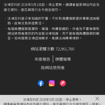
性。然宗教之社會行為與單純宗教信仰，尚有差
法律百科於2026年5月1日起，停止更新。請讀者留意網站內容及
異，其恆與一般社會觀念相結合，並不脫離一般
援引資料，是否與現行法令規定相符。
社會之價值判斷，尤其以社會上之經濟活動為
是，不能與宗教信仰相提並論而主張受有絕對保
法律百科是分享知識的平臺，不針對具體個案提供專業諮詢服
障。……
務，故無法負保證責任。
宗教信仰往往有『超經驗』或『形而上』認知，
每個具體個案是獨特、複雜、持續發展的，作者及平臺無償對
固不能以人類當下之知識與能力予以檢驗，然宗
網站使用者提供的內容是法律知識，而不是每個具體個案的解
教之社會行為，所作所為仍建立在人與人之關係
答。如有個案法律諮詢需求，敬請洽詢專業律師。
上，且以人類當下之概念為主要內容，自不能僅
因披有神或靈之外表而豁免法律之適用。」
網站瀏覽次數 72,961,760
臺灣新竹地方法院109年度易字第391號刑事判
年度報告
媒體報導
決
：「顯然被告甲◯◯、乙◯◯於向告訴人等收
取如附表一各編號所示之過爐費、消災法會費用
致網站使用者
後並未舉行任何消災法會，亦未將其等所販售之
玉器、玉石等物件交由其等所稱之得道高僧、喇
嘛等具有特殊能力之人加持、過爐之事實，堪以
認定。」
參考
臺灣士林地方法院109年度審金訴字第190號
×
刑事判決
、
臺灣桃園地方法院109年度審簡字第71
法律百科於2026年5月1日起，停止更新。
6號刑事判決
。
請讀者留意網站內容及援引資料，是否與現行法令規定相符。感謝。