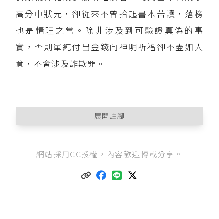
高分中狀元，卻從來不曾拾起書本苦讀，落榜
也是情理之常。除非涉及到可驗證真偽的事
實，否則單純付出金錢向神明祈福卻不盡如人
意，不會涉及詐欺罪。
展開註腳
中華民國刑法第339條
第1項：「意圖為自己或第
網站採用CC授權，內容歡迎轉載分享。
三人不法之所有，以詐術使人將本人或第三人之
物交付者，處五年以下有期徒刑、拘役或科或併
科五十萬元以下罰金。」
詳細說明，可參考陳麗雯（2021），《
什麼是詐
欺取財罪？
》。