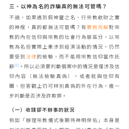
三、以神為名的詐騙真的無法可管嗎？
不過，如果遇到假神靈之名、行宗教斂財之實
的神棍，真的都無法可管嗎？有
實務見解
對宗
教的內在信仰與宗教的社會行為做區分，以宗
教為名但實際上牽涉到經濟活動的情況，仍然
要受到
法律
的檢驗，而不能用宗教信仰當作託
[5]
辭
。所以必須要判斷個案中的情況是僅涉及信
仰內容（無法檢驗真偽），或者就與信仰有
關、但客觀上仍可辨別真偽的外在行為，進一
步判斷是否涉及詐欺罪。
（一）收錢卻不辦事的狀況
例如「辦理宗教儀式後期待神明保佑」本身是