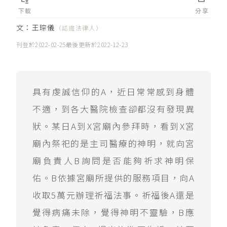
下載
分享
文：
王琮儀
（認證法律人）
刊登於
2022-02-25
最後更新於
2022-12-23
具有虔誠信仰的A，近日常常感到身體
不適，到各大醫院檢查卻都沒有發現異
狀。某日A到X宮廟內參拜時，看到X宮
廟內祭祀的是主司醫療的神明，就向宮
廟負責人B詢問是否能夠祈求神明保
佑。B依據宮廟所提供的服務項目，向A
收取5萬元辦理祈福法事。祈福後A還是
覺得病痛未除，覺得神明不靈驗，B應