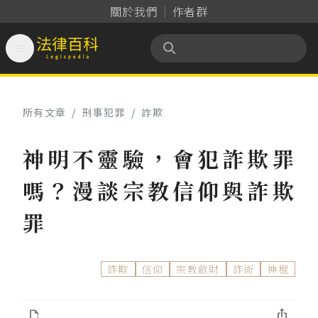
關於我們
作者群

法律百科 Legispedia
所有文章
/
刑事犯罪
/
詐欺
神明不靈驗，會犯詐欺罪
嗎？漫談宗教信仰與詐欺
罪
詐欺
信仰
宗教斂財
詐術
神棍

