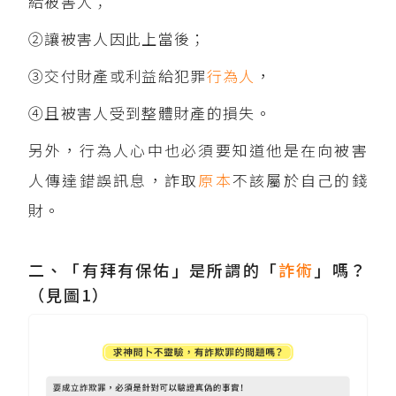
給被害人；
②讓被害人因此上當後；
③交付財產或利益給犯罪
行為人
，
④且被害人受到整體財產的損失。
另外，行為人心中也必須要知道他是在向被害
人傳達錯誤訊息，詐取
原本
不該屬於自己的錢
財。
二、「有拜有保佑」是所謂的「
詐術
」嗎？
（見圖1）