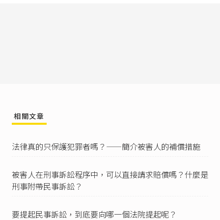
臺灣高等法院100年度上易字第635號刑事判決
：
「宗教、民俗信仰，本即有超越理性、科學之特
質，無法以一般科學知識來判斷，更難以當今之
科技加以實證，對於宗教儀式所產生之效果，亦
往往取決於信徒之主觀判斷，本不能僅以信徒認
為未產生預期效果，遽認信徒因此受騙。」
臺灣新北地方法院110年度聲判字第146號刑事裁
定
：「又風水、命理、卜卦、算命、改運、擲
筊、請問神明鬼神、法事施作、祭改、風水等傳
統民俗行為，原本即屬個人信仰之表現，又宗教
命理鬼神之說，其效果之有無及強弱，本無從進
行科學上及客觀上之驗證，而聲請人係具有社會
相關文章
經驗及受有良好教育之成年人，已如前述，自得
本於自由意志判斷，決定是否接受及相信此類宗
教服務，即不能僅因其嗣後不再相信被告，或覺
法律真的只保護犯罪者嗎？——簡介被害人的補償措施
得被告算不準、教不好、教得不對，即率認被告
在案發當時對其提供之教學構成『詐術』，而任
被害人在刑事訴訟程序中，可以直接請求賠償嗎？什麼是
以刑法詐欺罪責相繩。」
刑事附帶民事訴訟？
臺灣高等法院臺中分院97年度重上字第141號民事
判決
：「按宗教信仰、民間習俗、及自然界萬物
的能量，均源於對鬼神之崇拜與對大自然奧秘之
要提起民事訴訟，到底要向哪一個法院提起呢？