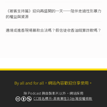
敬畏，是其所信仰之神、道，因果輪迴及自然界
與人類間的交互感應，本即有超理性之特質，無
《被害支持篇》迎向再盛開的一天──陪伴走過性別暴力
法以一般常識來判斷，更難以科學技術加以檢驗
的權益與資源
證明。古人有云，敬鬼神而遠之，又云：一命二
運三風水四積德五讀書，即透露出個中之玄妙。
是以，天然寶石是否能為人帶來好運、健康或財
遶境或進香現場募款合法嗎？假信徒收香油錢算詐欺嗎？
富，又或者『上人』是否具備預測未來及人的命
運的能力，信者恆信，不信者則嗤之以鼻。信
者，認為寶石等物經法力高強者加持之後，即能
具有特殊神祕之力量，可以趨吉避凶，逢凶化
險，家宅永安；不信者，認為自己如不努力，如
不改過向善，單憑外物即能事事順利，豈非人人
得為非作歹，再以金錢購買寶石等物以扭轉厄
運。因此，單純以購買被上訴人以法力加持過之
寶石等物，即能消災解厄、得福報庇佑，純屬宗
教或民間信仰問題，不能責令被上訴人以科學方
法驗證之，亦不能以被上訴人未證明具有法力，
By all and for all，網站內容歡迎分享使用。
即謂為施用詐術。」
除 Podcast 與自製影片以外，網站採用
最高法院98年度台上字第3709號刑事判決
：「基
CC姓名標示-非商業性3.0台灣授權條款
於信仰自由，人有權相信不能證明之事，相對
的，傳播宗教之人固亦毋庸證明宗教教義之真實