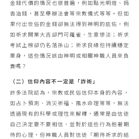
金錢代價的情況也很普遍，例如點光明燈、捐
香油錢，甚至舉辦法會等宗教儀式等等。但如
果付出世俗的金錢卻無法得到神明的庇佑，例
如祈求開業大吉卻門可羅雀、生意慘淡；祈求
考試上榜卻仍名落孫山；祈求良緣但持續穩定
單身，這些情況該由神明或相關神職人員來負
責嗎？
（二）信仰內容不一定是「詐術」
許多法院認為，宗教或民俗信仰本身的內容，
如占卜預測、消災祈福、風水命理等等，無法
透過現有的科學或理性來解釋，通常是由信徒
自己決定要不要相信、並對於這些行為抱著期
待的心理，但神職人員對信徒「期待祈求的結