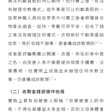
無法判斷真假的內心期待，但付費之後「有沒
有辦理宗教儀式」這件事是可以判斷真假的。
如果神職人員向信眾表示付費之後會將隨身衣
物拿去過香、加持，穿戴可保平安，但收了錢
之後沒有辦理任何儀式，衣物原封不動奉還給
[6]
信眾，等於收錢不辦事，是會構成詐欺罪的
。
或者是詐騙集團以開運、改運、保佑彩券中獎
之名，向受害人表示需要提供領獎手續費、法
事費用，但實際上成員並未辦理任何宗教法
[7]
事，仍會構成詐欺罪
。
（二）收取金錢卻挪作他用
實務上曾有向被害人假稱「依據被害人的命
格，不得在身邊留太多金錢，否則父母身體會