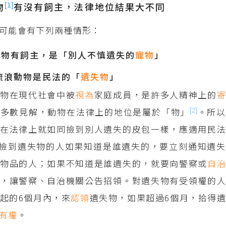
[1]
物
有沒有飼主，法律地位結果大不同
可能會有下列兩種情形：
動物有飼主，是「別人不慎遺失的
寵物
」
的流浪動物是民法的「
遺失物
」
動物在現代社會中被
視為
家庭成員，是許多人精神上的
[2]
院多數見解，動物在法律上的地位是屬於「物」
。所以
在法律上就如同撿到別人遺失的皮包一樣，應適用民法
撿到遺失物的人如果知道是誰遺失的，要立刻通知遺失
回物品的人；如果不知道是誰遺失的，就要向警察或
自
，讓警察、自治機關公告招領。對遺失物有受領權的人
起的6個月內，來
認領
遺失物，如果超過6個月，拾得
有權
。