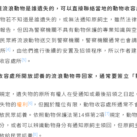
知道流浪動物是誰遺失的，可以直接聯絡當地的動物收容
物若不知道是誰遺失的，或無法通知原飼主，雖然法律
報告，但因為警察機關不具有動物保護的專業知識與空
民眾將流浪動物送交到警察機關，警察機關通常也會請
[4]
處所
，由他們進行後續的安置及招領程序，所以作者建
[5]
收容處所
。
物收容處所開放認養的流浪動物帶回家，通常要簽立「
規定，遺失物的原所有權人在受通知或最後招領之日起
[6]
失物的
權利
，但囿於籠位有限，動物收容處所通常不
[7]
放民眾認養。依照動物保護法第14條第2項
規定，動
分，或者可以辨識動物身分有通知原飼主領回，但原飼
[8]
放給民眾認養
。