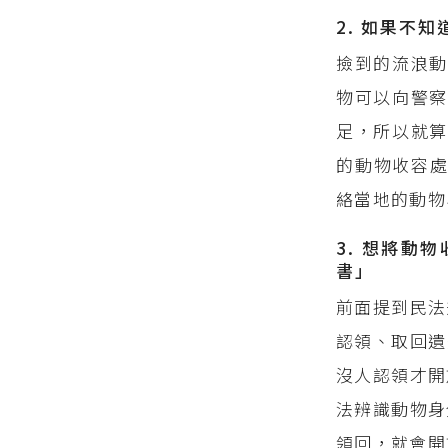
2. 如果不
撿到的流浪動
物可以向警察
足，所以就算
的動物收容
絡當地的動物
3. 想將動
書」
前面提到民法
認領、取回遺
沒人認領才開
法辨識動物身
領回，就會開