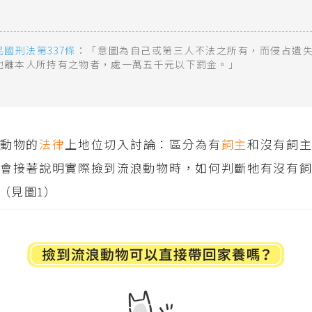
民國刑法第337條
：「意圖為自己或第三人不法之所有，而侵占遺
他離本人所持有之物者，處一萬五千元以下罰金。」
浪動物的
法律
上地位切入討論：區分為有
飼主
和沒有飼
會接著說明實際撿到流浪動物時，如何判斷牠有沒有飼
（見圖1）