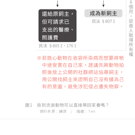
圖1 撿到流浪動物可以直接帶回家養嗎？
資料來源：饒菲 / 繪圖：Yen