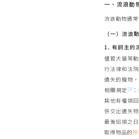
一、流浪動
流浪動物通常
（一）流浪
1. 有飼主
儘管犬貓等
行法律和法
遺失的寵物，
[3]
相關規定
：
其他有權領
併交出遺失物
最後招領之日
取得物品的
所