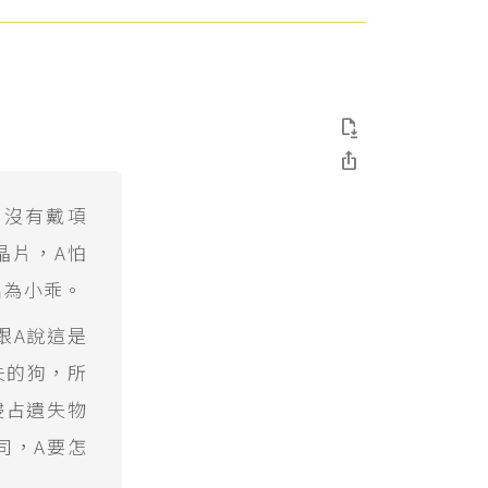


，沒有戴項
晶片，A怕
名為小乖。
跟A說這是
失的狗，所
侵占遺失物
司，A要怎