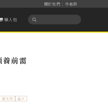
關於我們
作者群
懶人包

領養前需
遺失物
晶片