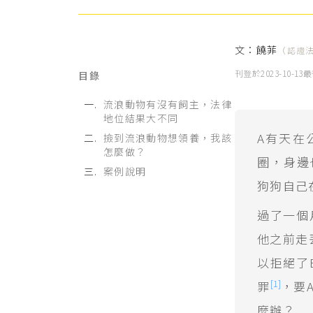
文：
饒菲
（認證
刊登於
2023-10-13
最
目錄
流浪動物有沒有飼主，法律
地位結果大不同
A有天在
撿到流浪動物想領養，我該
怎麼做？
圈，身邊
案例說明
狗狗自己
過了一個
他之前走
以拒絕了
[1]
罪
，要
麼辦？