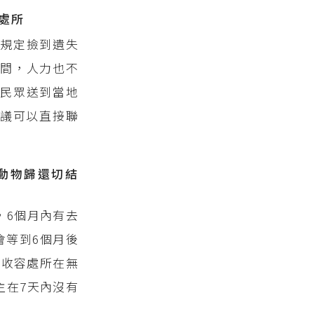
處所
規定撿到遺失
間，人力也不
民眾送到當地
議可以直接聯
動物歸還切結
，6個月內有去
會等到6個月後
物收容處所在無
主在7天內沒有