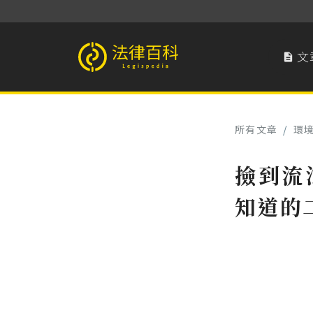
文

法律百科 Legispedia
所有文章
/
環
撿到流
知道的