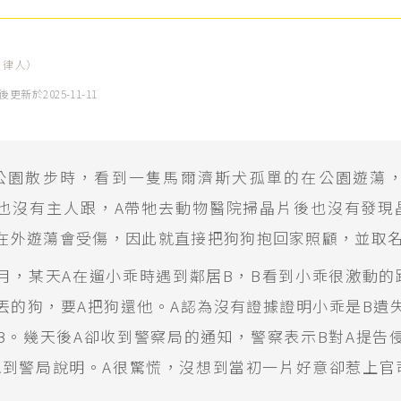
法律人）
後更新於
2025-11-11
公園散步時，看到一隻馬爾濟斯犬孤單的在公園遊蕩
也沒有主人跟，A帶牠去動物醫院掃晶片後也沒有發現
在外遊蕩會受傷，因此就直接把狗狗抱回家照顧，並取
月，某天A在遛小乖時遇到鄰居B，B看到小乖很激動的
丟的狗，要A把狗還他。A認為沒有證據證明小乖是B遺
B。幾天後A卻收到警察局的通知，警察表示B對A提告
A到警局說明。A很驚慌，沒想到當初一片好意卻惹上官