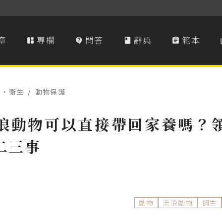
章
專欄
問答
辭典
範本




境‧衛生
/
動物保護
浪動物可以直接帶回家養嗎？
二三事
動物
流浪動物
飼主