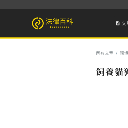
文

法律百科 Legispedia
所有文章
/
環
飼養貓