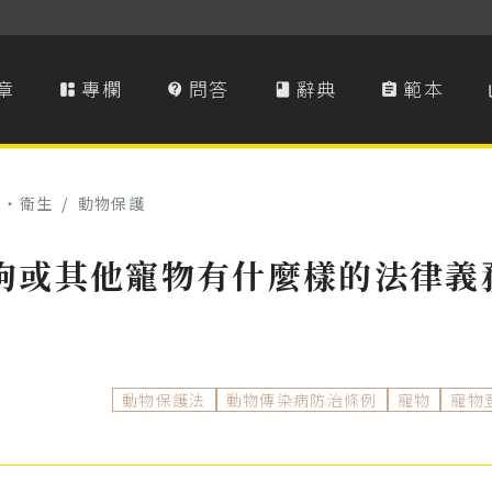
章
專欄
問答
辭典
範本




境‧衛生
/
動物保護
狗或其他寵物有什麼樣的法律義
動物保護法
動物傳染病防治條例
寵物
寵物