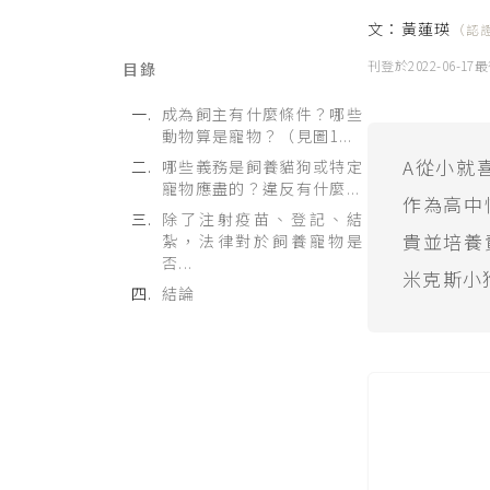
文：
黃蓮瑛
（認
刊登於
2022-06-17
最
目錄
成為飼主有什麼條件？哪些
動物算是寵物？（見圖1...
A從小就
哪些義務是飼養貓狗或特定
寵物應盡的？違反有什麼...
作為高中
除了注射疫苗、登記、結
貴並培養
紮，法律對於飼養寵物是
否...
米克斯小
結論