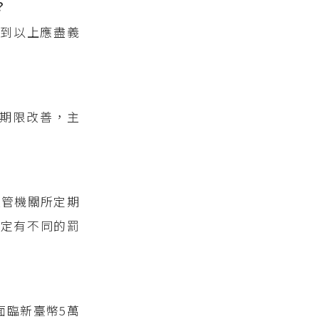
？
到以上應盡義
定期限改善，主
主管機關所定期
能定有不同的罰
面臨新臺幣5萬