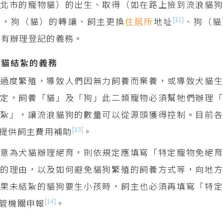
北市的寵物貓）的出生、取得（如在路上撿到流浪貓狗
[11]
外，狗（貓）的轉讓、飼主更換
住居所
地址
、狗（貓
都有辦理登記的義務。
、貓結紮的義務
過度繁殖，導致人們因無力飼養而棄養，或導致犬貓生
定，飼養「貓」及「狗」此二類寵物必須幫牠們辦理「
紮」，讓流浪貓狗的數量可以從源頭獲得控制。目前各
[13]
提供飼主費用補助
。
意為犬貓辦理絕育，則依規定應填寫「特定寵物免絕育
的理由，以及如何避免貓狗繁殖的飼養方式等，向地方
果未結紮的貓狗要生小孩時，飼主也必須再填寫「特定
[14]
管機關申報
。