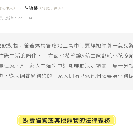
、
陳婉榕
證法律人）
（認證法律人）
後更新於
2022-11-14
喜歡動物，爸爸媽媽答應她上高中時要讓她領養一隻狗
忙碌生活的陪伴，一方面也希望讓A藉由照顧毛小孩瞭
責任感。A一家人在貓狗中途咖啡廳決定領養一隻十分
狗，從未飼養過狗狗的一家人開始思索他們需要為小狗