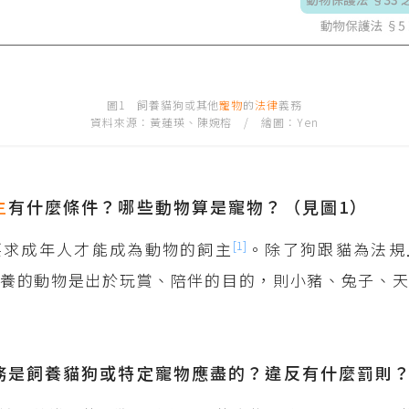
圖1 飼養貓狗或其他
寵物
的
法律
義務
資料來源：黃蓮瑛、陳婉榕 / 繪圖：Yen
主
有什麼條件？哪些動物算是寵物？（見圖1）
[1]
要求成年人才能成為動物的飼主
。除了狗跟貓為法規
養的動物是出於玩賞、陪伴的目的，則小豬、兔子、天
務是飼養貓狗或特定寵物應盡的？違反有什麼罰則