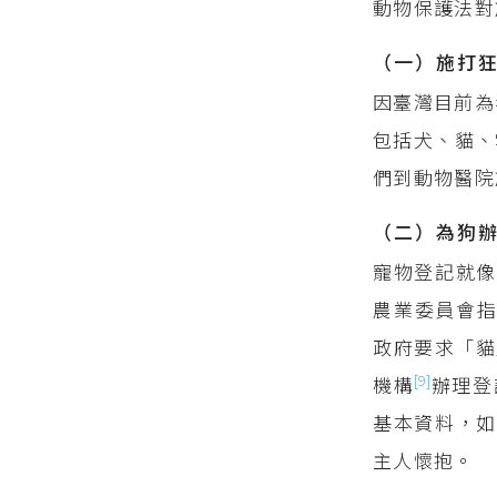
動物保護法對
（一）施打
因臺灣目前為
包括犬、貓、
們到動物醫院
（二）為狗
寵物登記就像
農業委員會
政府要求「貓
[9]
機構
辦理登
基本資料，如
主人懷抱。