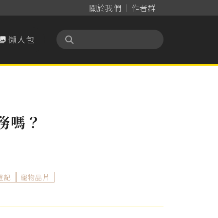
關於我們
作者群
懶人包

務嗎？
登記
寵物晶片