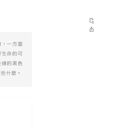


狗，一方面
解生命的可
投緣的黑色
做些什麼。