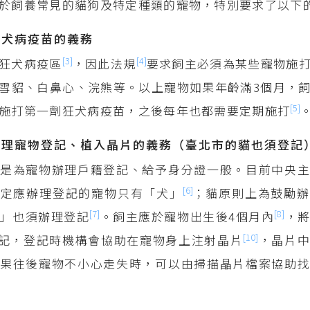
於飼養常見的貓狗及特定種類的寵物，特別要求了以下
狂犬病疫苗的義務
[3]
[4]
狂犬病疫區
，因此法規
要求飼主必須為某些寵物施
雪貂、白鼻心、浣熊等。以上寵物如果年齡滿3個月，
[5]
施打第一劑狂犬病疫苗，之後每年也都需要定期施打
辦理寵物登記、植入晶片的義務（臺北市的貓也須登記
是為寵物辦理戶籍登記、給予身分證一般。目前中央主
[6]
指定應辦理登記的寵物只有「犬」
；貓原則上為鼓勵辦
[7]
[8]
」也須辦理登記
。飼主應於寵物出生後4個月內
，
[10]
記，登記時機構會協助在寵物身上注射晶片
，晶片
果往後寵物不小心走失時，可以由掃描晶片檔案協助找