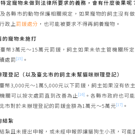
養特定寵物未做到法律所要求的義務，會有什麼後果呢
及各縣市的動物保護相關規定，如果寵物的飼主沒有做
行政上
罰鍰
處分
，也可能被要求不得再飼養寵物。
疫苗的寵物未施打
臺幣3萬元～15萬元罰鍰，飼主如果未依主管機關所
[15]
續處罰
。
狗辦理登記（以及臺北市的飼主未幫貓咪辦理登記）
幣3,000元～1萬5,000元以下罰鍰，飼主如果沒有依
[16]
機關可以按次處罰直到改善為止
。各縣市政府也可
[17]
北市對於未辦理登記的罰鍰金額為1萬元～5萬元
。
狗結紮
結紮且未提出申報，或未經申報即讓貓狗生小孩，可能