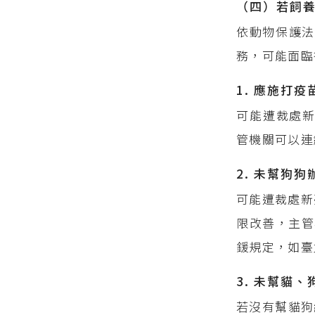
（四）若飼
依動物保護法
務，可能面臨
1. 應施打
可能遭裁處新
管機關可以連
2. 未幫狗
可能遭裁處新臺
限改善，主管
鍰規定，如臺
3. 未幫貓、
若沒有幫貓狗