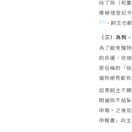
除了狗（和臺
應辦理登記
[12]
，飼主也
（三）為狗
為了避免寵物
的命運，依規
是俗稱的「結
貓狗絕育都有
如果飼主不願
明貓狗不結紮
申報。之後如
申報書」向主