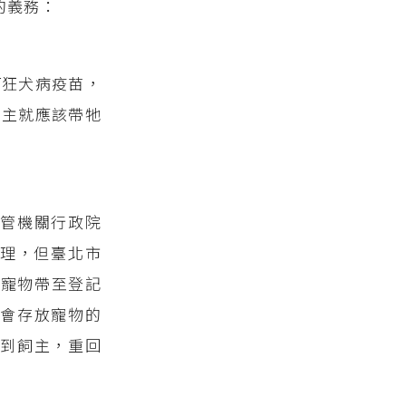
的義務：
打狂犬病疫苗，
飼主就應該帶牠
。
）
管機關行政院
理，但臺北市
將寵物帶至登記
中會存放寵物的
到飼主，重回