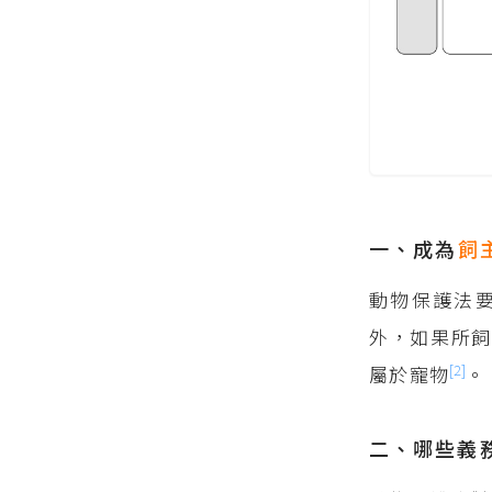
一、成為
飼
動物保護法
外，如果所飼
[2]
屬於寵物
。
二、哪些義