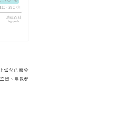
上當然的寵物
竺鼠、烏龜都
？