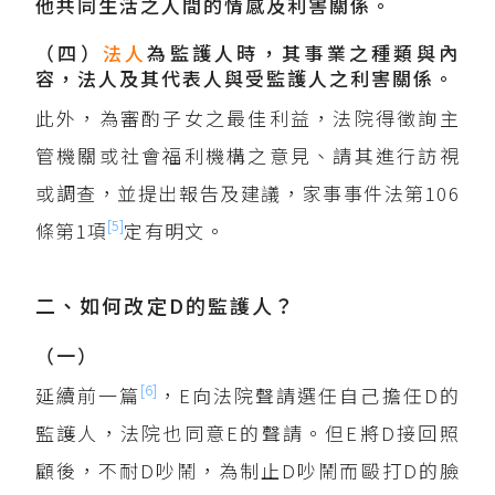
他共同生活之人間的情感及利害關係。
（四）
法人
為監護人時，其事業之種類與內
容，法人及其代表人與受監護人之利害關係。
此外，為審酌子女之最佳利益，法院得徵詢主
管機關或社會福利機構之意見、請其進行訪視
或調查，並提出報告及建議，家事事件法第106
[5]
條第1項
定有明文。
二、如何改定D的監護人？
（一）
[6]
延續前一篇
，E向法院聲請選任自己擔任D的
監護人，法院也同意E的聲請。但E將D接回照
顧後，不耐D吵鬧，為制止D吵鬧而毆打D的臉