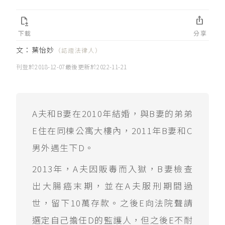


下載
分享
文：
葉怡妙
（認證法律人）
刊登於
2018-12-07
最後更新於
2022-11-21
A夫和B妻在2010年結婚，與B妻的弟弟
E住在同棟公寓大樓內，2011年B妻和C
男外遇生下D。
2013年，A夫因販毒而入獄，B妻檢查
出大腸癌末期，並在A夫服刑期間過
世，留下10萬存款。之後E向法院聲請
選定自己擔任D的監護人，但之後E不耐