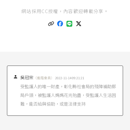
民法第1106條之1
第1項。
網站採用CC授權，內容歡迎轉載分享。
兒童及少年福利與權益保障法第71條
第1項。
可參考葉怡妙（2020），《
父母二人都不能行使
監護權時，由誰擔任監護人？
》。
民法第1094條之1
。
家事事件法第106條
第1項。
葉怡妙（2020），《
父母二人都不能行使監護權
時，由誰擔任監護人？
》。

吳冠宗
（進階會員）
2022-11-14 09:21:21
受監護人的唯一財產，彰化縣社會局的殘障補助郵
局戶頭，被監護人媽媽花光殆盡，受監護人生活困
難，能否給與協助，或是法律支持