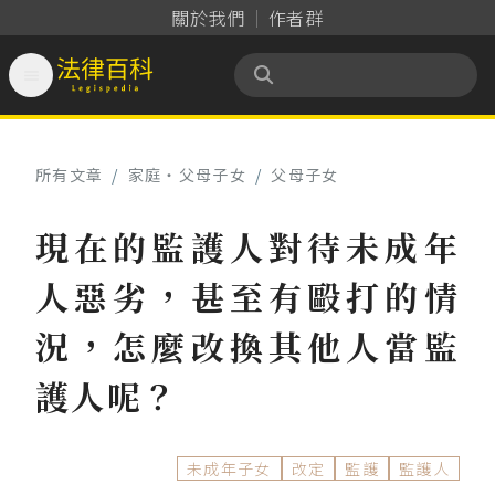
關於我們
作者群

法律百科 Legispedia
所有文章
/
家庭‧父母子女
/
父母子女
現在的監護人對待未成年
人惡劣，甚至有毆打的情
況，怎麼改換其他人當監
護人呢？
未成年子女
改定
監護
監護人