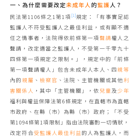
一、為什麼需要改定
未成年人
的
監護
人？
[1]
民法第1106條之1第1項
規定：「有事實足認
監護人不符受監護人之最佳利益，或有顯不適
任之情事者，法院得依前條第一項
聲請
權人之
聲請，改定適當之監護人，不受第一千零九十
四條第一項規定之限制。」，規定中的「前條
第一項聲請權人」包含未成年人本人、四
親等
內的
親屬
、
檢察官
、法院、主管機關或其他
利
害關係人
，其中「主管機關」，依
兒童
及
少年
福利與權益保障法第6條規定，在直轄市為直轄
市政府、在縣（市）為縣（市）政府；「不受
第1094條第1項限制」指由法院審酌一切情狀，
改定符合
受監護人最佳利益
的人為監護人，而