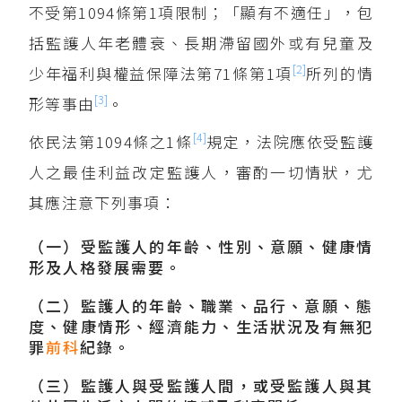
不受第1094條第1項限制；「顯有不適任」，包
括監護人年老體衰、長期滯留國外或有兒童及
[2]
少年福利與權益保障法第71條第1項
所列的情
[3]
形等事由
。
[4]
依民法第1094條之1條
規定，法院應依受監護
人之最佳利益改定監護人，審酌一切情狀，尤
其應注意下列事項：
（一）受監護人的年齡、性別、意願、健康情
形及人格發展需要。
（二）監護人的年齡、職業、品行、意願、態
度、健康情形、經濟能力、生活狀況及有無犯
罪
前科
紀錄。
（三）監護人與受監護人間，或受監護人與其