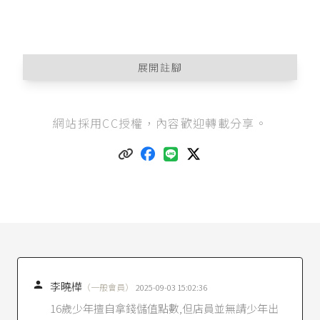
展開註腳
民法第179條
：「無法律上之原因而受利益，致他
網站採用CC授權，內容歡迎轉載分享。
人受損害者，應返還其利益。雖有法律上之原
因，而其後已不存在者，亦同。」
網路連線遊戲服務定型化契約應記載及不得記載
事項
第二條：「法定代理人
消費者為限制行為能力人者，本契約訂定時，應
經消費者之法定代理人同意，本契約始生效力；
消費者為無行為能力人者，本契約之訂定，應由
消費者之法定代理人代為之。
若有限制行為能力人未經同意或無行為能力人未
由法定代理人代為付費購買點數致生法定代理人
主張退費時，法定代理人得依官網公告流程，備

李曉樺
（一般會員）
2025-09-03 15:02:36
妥證明文件並提出申請，經企業經營者確認後，
16歲少年擅自拿錢儲值點數,但店員並無請少年出
退還消費者未使用之遊戲費用。企業經營者應於