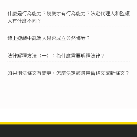
免負返還或償還價額之責任。」
什麼是行為能力？幾歲才有行為能力？法定代理人和監護
事實上，早在2013年，就曾有兩名分別11歲與5歲
的手足，私自用零用錢存了2萬元到便利超商買遊
人有什麼不同？
戲點數，遭家長發現，孩童家長進而求助消保官
的
新聞
。當時消保官就認為，「青少年沉迷於網
線上遊戲中亂罵人是否成立公然侮辱？
路，或是購買網路上面的寶物，這種行為跟這種
危害，跟菸酒的危害其實是差不多的，經濟部工
業局能夠修改法令，在第一線由便利超商來管
法律解釋方法（一）：為什麼需要解釋法律？
制。」上述文字參考：紀岳良（2019），《
兒童
花萬元買遊戲點數，超商店員有法律責任
嗎？
》。
如果刑法條文有變更，怎麼決定該適用舊條文或新條文？
「台北市電腦商業同業公會從去年（103年）1月
起，就開始推動『防止兒少過度購買遊戲點數
（卡）自律行動』，針對未滿18歲兒少在實體通
路購買遊戲點數時，若面額超過1千元，必須由家
長陪同購買。」，摘自立法院（2015），《
遊戲
點數無法管，爸媽荷包傷很大
》。