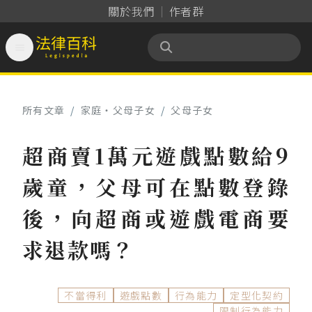
關於我們
作者群

法律百科 Legispedia
所有文章
/
家庭‧父母子女
/
父母子女
超商賣1萬元遊戲點數給9
歲童，父母可在點數登錄
後，向超商或遊戲電商要
求退款嗎？
不當得利
遊戲點數
行為能力
定型化契約
限制行為能力