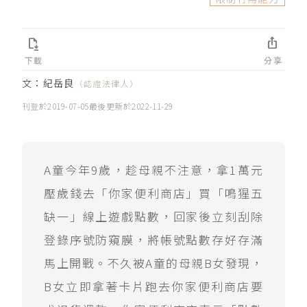


下載
分享
文：
紀岳良
（認證法律人）
刊登於
2019-07-05
最後更新於
2022-11-29
A童今年9歲，趁母親不注意，拿1萬元
壓歲錢去「你家便利商店」買「鳴猩五
缺一」線上遊戲點數，回家後立刻刮除
登錄序號防窺膜，將帳號點數存好存滿
馬上開戰。不久被A童的母親B女發現，
B女立即拿著卡片跑去你家便利商店要