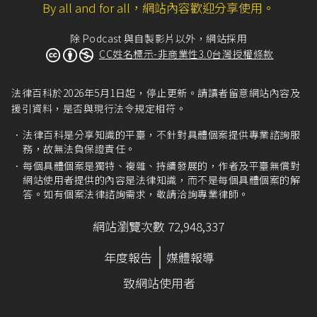
By all and for all，網站內容歡迎分享使用。
除 Podcast 與自製影片以外，網站採用
CC姓名標示-非商業性3.0台灣授權條款
法律百科於2026年5月1日起，停止更新。請讀者留意網站內容及
援引資料，是否與現行法令規定相符。
法律百科是分享知識的平臺，不針對具體個案提供專業諮詢服
務，故無法負保證責任。
每個具體個案是獨特、複雜、持續發展的，作者及平臺無償對
網站使用者提供的內容是法律知識，而不是每個具體個案的解
答。如有個案法律諮詢需求，敬請洽詢專業律師。
網站瀏覽次數 72,948,337
年度報告
媒體報導
致網站使用者