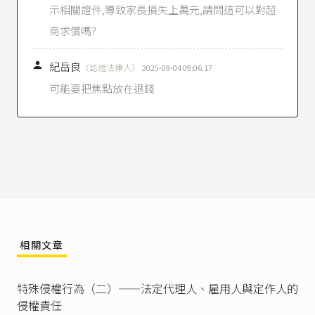
示相關證件,導致家長損失上萬元,請問這可以對超
官網首頁、遊戲登入頁面或購買頁面以中文明顯
標示，若消費者為限制行為能力人或無行為能力
商求償嗎?
人，除應符合第一項規定外，並應於消費者之法
定代理人閱讀、瞭解並同意本契約之所有內容

紀岳良
後，方得使用本遊戲服務，本契約條款變更時亦
（認證法律人）
2025-09-04 09:06:17
同。」
可能要把焦點放在退錢
臺灣臺北地方法院101年度訴字第1544號民事判決
有相同見解：（原告是法人，被告是限制行為能
力人）「被告雖另辯稱其受領時不知無法律上原
因，而其所受領之利益以不存在，故依民法第182
條第1項免負返還責任云云。然查，本件事發時被
告○○○係限制行為能力人，依民法第77條規定
其為意思表示或受意思表示應得法定代理人之允
許，且依民法第1088條之規定，法定代理人就未
成年人之財產負有管理之權利與義務，是被告○
○○是否知悉無法律上之原因，應以法定代理人
相關文章
判斷。」（本案纏訟到更一審，此部見解未遭上
級法院否定）。
特殊侵權行為（二）——法定代理人、雇用人與定作人的
民法第182條
第1項：「不當得利之受領人，不知
侵權責任
無法律上之原因，而其所受之利益已不存在者，