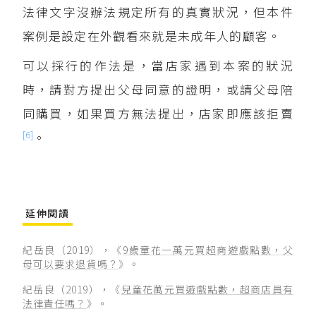
法律文字沒辦法規定所有的真實狀況，但本件
案例是設定在外觀看來就是未成年人的顧客。
可以採行的作法是，當店家遇到本案的狀況
時，請對方提出父母同意的證明，或請父母陪
同購買，如果買方無法提出，店家即應該拒賣
[6]
。
延伸閱讀
紀岳良（2019），《
9歲童花一萬元買超商遊戲點數，父
母可以要求退貨嗎？
》。
紀岳良（2019），《
兒童花萬元買遊戲點數，超商店員有
法律責任嗎？
》。