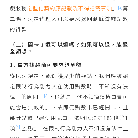
[2]
戲服務
定型化契約
應記載及不得記載事項
」
第
二條，法定代理人可以要求退回剩餘遊戲點數
的貨款。
（二）開卡了還可以退嗎？如果可以退，能退
全額嗎？
1. 買方找超商可要求退全額
從民法規定，或保護兒少的觀點，我們應該認
定限制行為能力人在使用點數時「不知沒有法
[3]
律上的原因」
，也就是「他不知道這樁買賣可
能會是無效的」，故即便點數卡已經開卡，且
部分點數已經使用完畢，依照民法第182條第1
[4]
項
之規定，在限制行為能力人不知沒有法律上