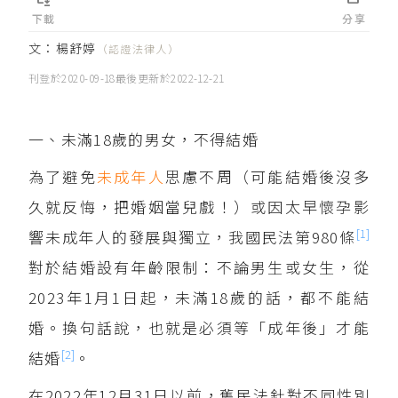
下載
分享
文：
楊舒婷
（認證法律人）
刊登於
2020-09-18
最後更新於
2022-12-21
一、未滿18歲的男女，不得結婚
為了避免
未成年人
思慮不周（可能結婚後沒多
久就反悔，把婚姻當兒戲！）或因太早懷孕影
[1]
響未成年人的發展與獨立，我國民法第980條
對於結婚設有年齡限制：不論男生或女生，從
2023年1月1日起，未滿18歲的話，都不能結
婚。換句話說，也就是必須等「成年後」才能
[2]
結婚
。
在2022年12月31日以前，舊民法針對不同性別