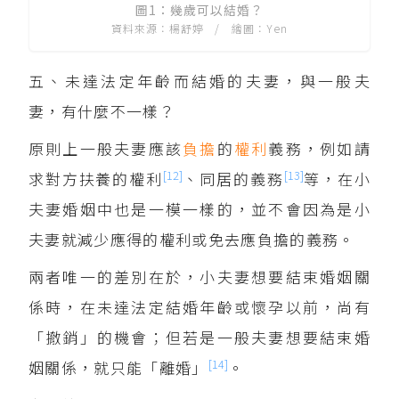
圖1：幾歲可以結婚？
資料來源：楊舒婷 / 繪圖：Yen
五、未達法定年齡而結婚的夫妻，與一般夫
妻，有什麼不一樣？
原則上一般夫妻應該
負擔
的
權利
義務，例如請
[12]
[13]
求對方扶養的權利
、同居的義務
等，在小
夫妻婚姻中也是一模一樣的，並不會因為是小
夫妻就減少應得的權利或免去應負擔的義務。
兩者唯一的差別在於，小夫妻想要結束婚姻關
係時，在未達法定結婚年齡或懷孕以前，尚有
「撤銷」的機會；但若是一般夫妻想要結束婚
[14]
姻關係，就只能「離婚」
。