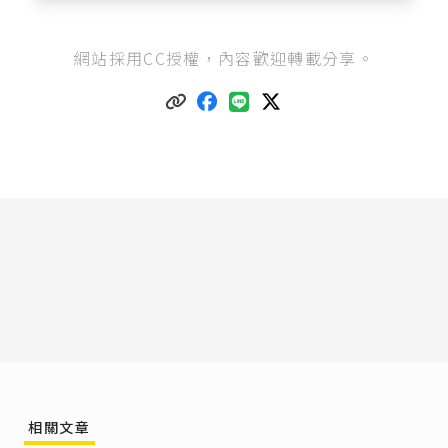
民法第980條
：「男女未滿十八歲者，不得結
網站採用CC授權，內容歡迎轉載分享。
婚。」
民法第12條
：「滿十八歲為成年。」
舊民法第980條
：「男未滿十八歲，女未滿十六歲
者，不得結婚。」
民法第980條
修法理由
：「是為保障兒童權益及男
女平等，以符合消除對婦女一切形式歧視公約第
十五條、第十六條規定，爰修正男女最低結婚年
齡為十八歲。」
民法第988條
：「結婚有下列情形之一者，無效：
一、不具備第982條之方式。
二、違反第983條規定。
三、違反第985條規定。但重婚之雙方當事人因善
意且無過失信賴一方前婚姻消滅之兩願離婚登記
或離婚確定判決而結婚者，不在此限。」
民法第989條
：「結婚違反第980條之規定者，當
相關文章
事人或其法定代理人得向法院請求撤銷之。但當