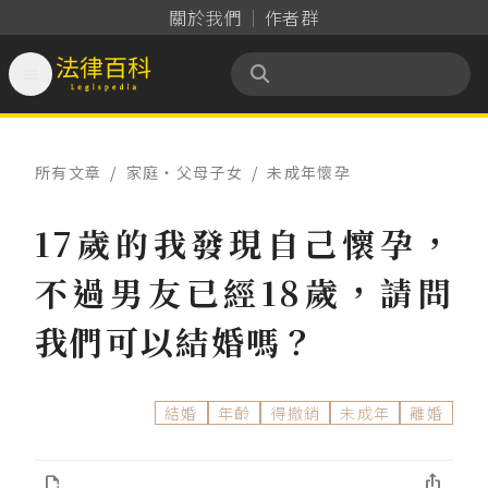
關於我們
作者群

法律百科 Legispedia
所有文章
/
家庭‧父母子女
/
未成年懷孕
17歲的我發現自己懷孕，
不過男友已經18歲，請問
我們可以結婚嗎？
結婚
年齡
得撤銷
未成年
離婚

