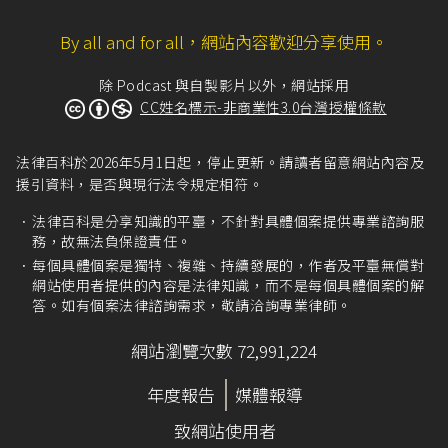
民法第12條
。
By all and for all，網站內容歡迎分享使用。
舊民法第981條
：「未成年人結婚，應得法定代理
人之同意。」
除 Podcast 與自製影片以外，網站採用
民法第1116條之1
：「夫妻互負扶養之義務，其負
CC姓名標示-非商業性3.0台灣授權條款
扶養義務之順序與直系血親卑親屬同，其受扶養
權利之順序與直系血親尊親屬同。」
法律百科於2026年5月1日起，停止更新。請讀者留意網站內容及
民法第1001條
：「夫妻互負同居之義務。但有不
援引資料，是否與現行法令規定相符。
能同居之正當理由者，不在此限。」
法律百科是分享知識的平臺，不針對具體個案提供專業諮詢服
或許會有讀者納悶，「撤銷婚姻」跟「離婚」有
務，故無法負保證責任。
什麼區別嗎（反正都是分手的形式）？事實上，
每個具體個案是獨特、複雜、持續發展的，作者及平臺無償對
的確是沒什麼差別！一般來說，因離婚而可請求
網站使用者提供的內容是法律知識，而不是每個具體個案的解
或主張的損害賠償（
民法第1056條
）、贍養費
答。如有個案法律諮詢需求，敬請洽詢專業律師。
（
民法第1057條
）、離婚時各自取回財產（
民法
第1058條
）、對於未成年子女權利義務的行使或
網站瀏覽次數 72,991,224
負擔（
民法第1055條
）等，在撤銷婚姻的情況
下，也是可以請求或主張的（損害賠償規定在
民
年度報告
媒體報導
法第999條
，贍養費、撤銷婚姻各自取回財產及對
於未成年子女權利義務的行使或負擔，則是準用
致網站使用者
離婚的規定，請見
民法第999條之1
），所以兩者