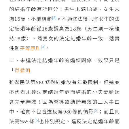
的結婚年齡有所區分：男生未滿18歲、女生未
[3]
滿16歲，不能結婚
。不過修法後已將女生的法
定結婚年齡從16歲調高為18歲（男生則一樣維
持18歲），讓男女的法定結婚年齡一致，落實
[4]
性別
平等原則
。
二、未達法定結婚年齡的婚姻關係，效果只是
「
得撤銷
」
雖然民法第980條對結婚設有年齡限制，但這並
不代表未達法定結婚年齡而結婚的小夫妻婚姻
會完全無效！因為會導致結婚無效的三大事由
[5]
中，確實不包含違反第980條的情形
；而且同
[6]
法第989條
也特別規定，違反法定結婚年齡而