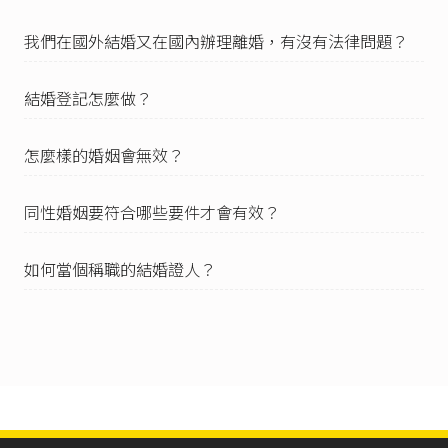
事人已達該條所定年齡或已懷胎者，不得請求撤
銷。」
我們在國外結婚又在國內辦理離婚，有沒有法律問題？
無效婚姻的情形，例如近親結婚等，有興趣的讀
者可以進一步參閱：楊舒婷（2020），《
怎麼樣
結婚登記怎麼做？
的婚姻會無效？
》。
然未達法定結婚年齡的當事人到戶政機關登記
怎麼樣的婚姻會無效？
時，很可能發生戶政人員「不准予登記」的情
形，導致婚姻關係依
民法第982條
、
第988條
第1款
而無效；但也可能發生戶政人員辦理時漏未注意
同性婚姻要符合哪些要件才會有效？
等原因而受理結婚登記，此時的婚姻還是會有效
成立，並發生後續要不要以及能不能撤銷的問
題。
如何當個稱職的結婚證人？
關於未達法定年齡的人申請結婚登記，可能遭遇
戶政機關不受理的情形，請參
內政部台內戶字第1
061200296號函
（2017/01/16）：「有關未達民法
法定結婚年齡之未成年人申請結婚登記，重申應
不予受理一案，請查照並轉知所屬。」
民法第989條
但書：「但當事人已達該條所定年齡
或已懷胎者，不得請求撤銷。」