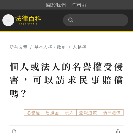
關於我們
作者群

法律百科 Legispedia
所有文章
/
基本人權‧政府
/
人格權
個人或法人的名譽權受侵
害，可以請求民事賠償
嗎？
名譽權
慰撫金
法人
登報道歉
精神賠償

