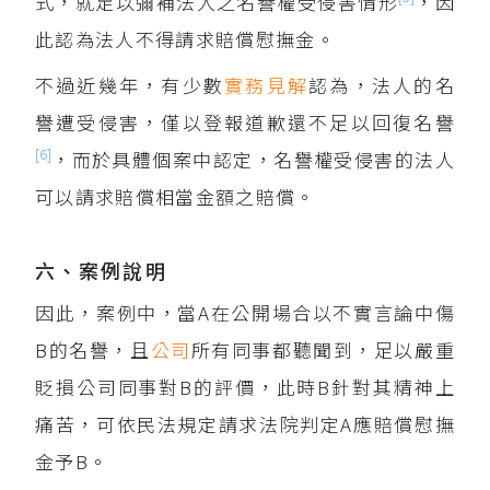
式，就足以彌補法人之名譽權受侵害情形
，因
此認為法人不得請求賠償慰撫金。
不過近幾年，有少數
實務見解
認為，法人的名
譽遭受侵害，僅以登報道歉還不足以回復名譽
[6]
，而於具體個案中認定，名譽權受侵害的法人
可以請求賠償相當金額之賠償。
六、案例說明
因此，案例中，當A在公開場合以不實言論中傷
B的名譽，且
公司
所有同事都聽聞到，足以嚴重
貶損公司同事對B的評價，此時B針對其精神上
痛苦，可依民法規定請求法院判定A應賠償慰撫
金予B。