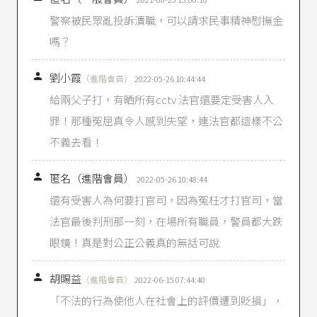
請求權已依契約承諾，或已起訴者，不在此限。
警察被民眾亂投訴瀆職，可以請求民事精神慰撫金
III 前二項規定，於不法侵害他人基於父、母、
嗎？
子、女或配偶關係之身分法益而情節重大者，準
用之。」

劉小霞
（進階會員）
2022-05-26 10:44:44
最高法院48年台上字第1982號民事判決
、
最高法
院86年度台上字第511號民事判決
。
給兩父子打，有晒所有cctv 法官還要定受害人入
罪！那種冤屈真令人感到失望，連法官都這樣不公
最高法院51年台上字第223號民事判例
：「慰藉金
之賠償須以人格權遭遇侵害，使精神上受有痛苦
不義去看！
為必要，其核給之標準固與財產上損害之計算不
同，然非不可斟酌雙方身分資力與加害程度，及

匿名（進階會員）
其他各種情形核定相當之數額，原審對於被上訴
2022-05-26 10:48:44
人所受之名譽損害有如何痛苦情事，並未究明，
還有受害人為何要打官司，因為冤枉才打官司，當
若僅以上訴人之誣告為賠償依據，則案經判處上
法官最後判刑那一刻，在場所有職員，警員都大跌
訴人罪刑，是非明白，被上訴人似亦無甚痛苦之
可言，且原判決何以增加賠償慰藉金之數額，亦
眼鏡！真是對公正公義真的無話可說
未說明其理由，遽命上訴人再賠償五千元，自有
未合。」

胡賜益
（進階會員）
2022-06-15 07:44:40
最高法院62年台上字第2806號民事判例
：「公司
「不法的行為使他人在社會上的評價遭到貶損」，
係依法組織之法人，其名譽遭受損害，無精神上