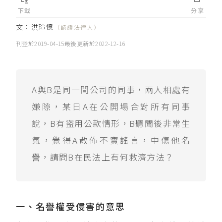
下載
分享
文：
洪瑄憶
（認證法律人）
刊登於
2019-04-15
最後更新於
2022-12-16
A與B是同一間公司的同事，兩人相處有
嫌隙，某日A在公開場合對所有同事
說，B有盜用公款情形，B聽聞後非常生
氣，覺得A散佈不實謠言，中傷他名
譽，請問B在民法上有何救濟方法？
一、名譽權受侵害的意思