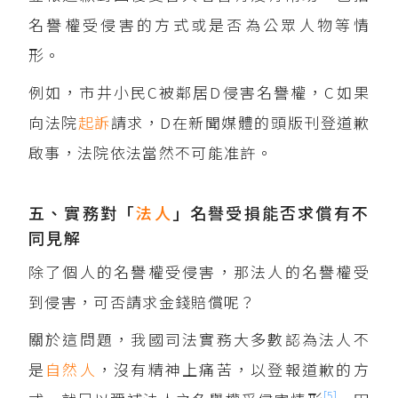
名譽權受侵害的方式或是否為公眾人物等情
形。
例如，市井小民C被鄰居D侵害名譽權，C如果
向法院
起訴
請求，D在新聞媒體的頭版刊登道歉
啟事，法院依法當然不可能准許。
五、實務對「
法人
」名譽受損能否求償有不
同見解
除了個人的名譽權受侵害，那法人的名譽權受
到侵害，可否請求金錢賠償呢？
關於這問題，我國司法實務大多數認為法人不
是
自然人
，沒有精神上痛苦，以登報道歉的方
[5]