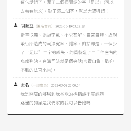
這句話錯了，漏了二個很關鍵的字「足以」(可以
痛苦之可言，登報道歉已足回復其名譽，自無依
民法第一百九十五條第一項規定請求精神慰藉金
去看看原文)，缺了這二個字，就是大錯特錯！
之餘地。」
最高法院99年度台上第210號民事判決
：「審酌該

胡賜益
（進階會員）
2022-06-19 03:29:18
行為使與被上訴人交易之十四家客戶對其產生不
斷章取義、張冠李戴、不求甚解、自宮自嗨、近親
信用，致被上訴人之商譽及信用遭受重大損害，
僅登報道歉尚不足以回復其名譽及信用。……認
繁衍所造成的司法寃案、錯案，俯拾即是。一個少
被上訴人除得請求上訴人與邱坤懋刊登道歉啟事
了“足以”二字的誤失，約莫製造了二千件左右的
外，其請求賠償非財產上之損害六十萬元，亦屬
烏龍判決。台灣司法就是個笑話(言責自負，歡迎
相當。」、
最高法院90台上字第2109號民事判
決
、
最高法院90台上字第2026號民事判決
，均相
不服的法官來告)。
同判決意旨。
憲法法庭111年憲判字第2號判決
：「民法第195條

匿名
（一般會員）
2023-03-09 23:00:54
第1項後段規定：『其名譽被侵害者，並得請求回
我是開店的鄰居到我谷歌的標指證不實誣賴
復名譽之適當處分。』所稱之『適當處分』，應
不包括法院以判決命加害人道歉之情形，始符憲
路邊的狗屎是我們家的我可以告他嗎
法保障人民言論自由及思想自由之意旨。」