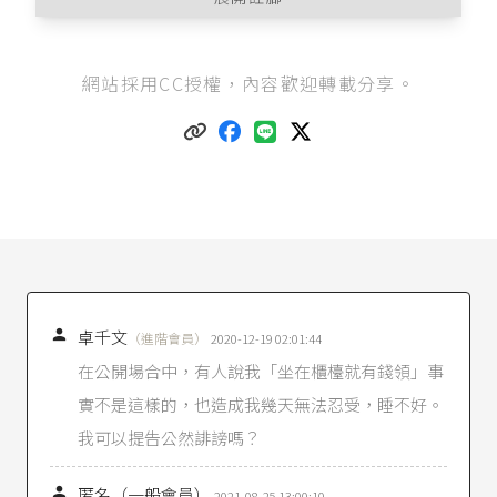
最高法院90年台上字第646號民事判例
：「民法上
網站採用CC授權，內容歡迎轉載分享。
名譽權之侵害非即與刑法之誹謗罪相同，名譽有
無受損害，應以社會上對個人評價是否貶損作為
判斷之依據，苟其行為足以使他人在社會上之評
價受到貶損，不論其為故意或過失，均可構成侵
權行為，其行為不以廣佈於社會為必要，僅使第
三人知悉其事，亦足當之。」
民法第18條
：「
I 人格權受侵害時，得請求法院除去其侵害；有受
侵害之虞時，得請求防止之。
II 前項情形，以法律有特別規定者為限，得請求損
害賠償或慰撫金。」

卓千文
（進階會員）
2020-12-19 02:01:44
民法第195條
：「
在公開場合中，有人說我「坐在櫃檯就有錢領」事
I 不法侵害他人之身體、健康、名譽、自由、信
實不是這樣的，也造成我幾天無法忍受，睡不好。
用、隱私、貞操，或不法侵害其他人格法益而情
節重大者，被害人雖非財產上之損害，亦得請求
我可以提告公然誹謗嗎？
賠償相當之金額。其名譽被侵害者，並得請求回
復名譽之適當處分。

匿名（一般會員）
II 前項請求權，不得讓與或繼承。但以金額賠償之
2021-08-25 13:00:10