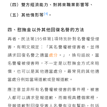
（四）雙方經濟能力、對將來職業影響等、
[4]
（五）其他情形等
。
四、慰撫金以外其他回復名譽的方法
再者，民法第195條第1項特別針對名譽權受侵
害，有明文規定：「其名譽權被侵害者，並得
請求回復名譽之適當
處分
。」，換句話說，當
名譽權被侵害時，不一定是以慰撫金方式來賠
償，也可以是其他適當處分，最常見的其他適
當處分例如當場道歉或登報道歉。
應注意並非所有名譽權被侵害的事件裡，被害
人都可以請求登報道歉，而需視具體個案裡，
登報道歉對回復受害人名譽有沒有幫助，包括