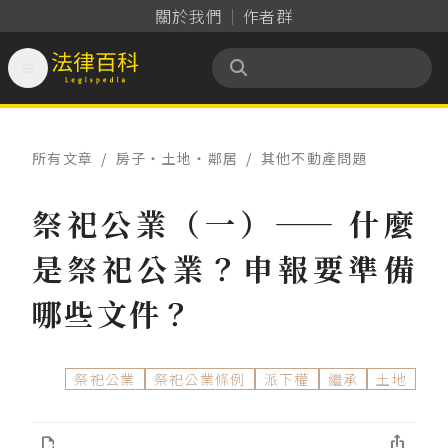
關於我們
作者群

法律百科 Legispedia
所有文章
/
房子‧土地‧鄰居
/
其他不動產問題
祭祀公業（一）—— 什麼
是祭祀公業？申報要準備
哪些文件？
祭祀公業
祭祀公業條例
派下權
繼承
土地

