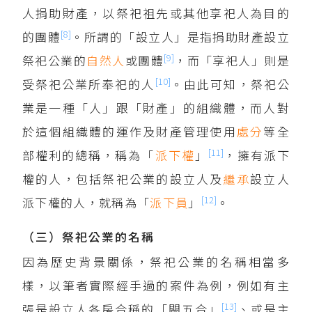
人捐助財產，以祭祀祖先或其他享祀人為目的
[8]
的團體
。所謂的「設立人」是指捐助財產設立
[9]
祭祀公業的
自然人
或團體
，而「享祀人」則是
[10]
受祭祀公業所奉祀的人
。由此可知，祭祀公
業是一種「人」跟「財產」的組織體，而人對
於這個組織體的運作及財產管理使用
處分
等全
[11]
部權利的總稱，稱為「
派下權
」
，擁有派下
權的人，包括祭祀公業的設立人及
繼承
設立人
[12]
派下權的人，就稱為「
派下員
」
。
（三）祭祀公業的名稱
因為歷史背景關係，祭祀公業的名稱相當多
樣，以筆者實際經手過的案件為例，例如有主
[13]
張是設立人各房合稱的「闕五合」
、或是主