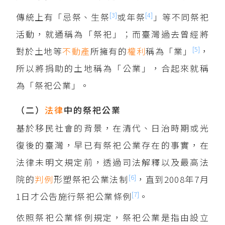
[3]
[4]
傳統上有「忌祭、生祭
或年祭
」等不同祭祀
活動，就通稱為「祭祀」；而臺灣過去曾經將
[5]
對於土地等
不動產
所擁有的
權利
稱為「業」
，
所以將捐助的土地稱為「公業」，合起來就稱
為「祭祀公業」。
（二）
法律
中的祭祀公業
基於移民社會的背景，在清代、日治時期或光
復後的臺灣，早已有祭祀公業存在的事實，在
法律未明文規定前，透過司法解釋以及最高法
[6]
院的
判例
形塑祭祀公業法制
，直到2008年7月
[7]
1日才公告施行祭祀公業條例
。
依照祭祀公業條例規定，祭祀公業是指由設立