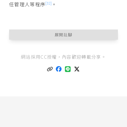
[32]
任管理人等程序
。
展開註腳
參尤重道（2003），《祭祀公業之研究──以派
網站採用CC授權，內容歡迎轉載分享。
下權及財產權為中心》，國立中正大學法律學研
究所碩士論文，頁28-29。
司法行政部（法務部前身）的調查報告就指出，
所謂祭祀公業，雖大部分是為祭祀自己祖先而設
立，但也有例外，祭祀的對象自己祖先以外的
人，設立人因為崇拜他的人格、見識，或感念他
對土地開墾、地方開發的貢獻，而提供財產祭
祀。參法務部（2004），《臺灣民事習慣調查報
告》，6版，頁712-713。
忌祭和生祭，分別指在享祀者死亡或誕辰之日進
行祭祀。參姉齒松平（1994），《祭祀公業與臺