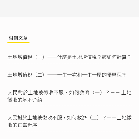
灣特殊法律研究》，頁12。
年祭指在清明、端午、中元及冬至，一年四次的
祭祀。參姉齒松平（1994），《祭祀公業與臺灣
特殊法律研究》，頁12。
姉齒松平（1994），《祭祀公業與臺灣特殊法律
相關文章
研究》，頁11。
王泰升（2022），《
112年憲判字第1號【祭祀公
土地增值稅（一）——什麼是土地增值稅？該如何計算？
業派下員資格案（二）】 專家諮詢意見書
》，頁
6-9。
土地增值稅（二）——一生一次和一生一屋的優惠稅率
祭祀公業條例的制定，也是為了管理、要求那些
在祭祀公業條例施行前已經存在，但未依祭祀公
業土地清理要點或臺灣省祭祀公業土地清理辦法
人民對於土地被徵收不服，如何救濟（一）？－－ 土地
等相關規定申報，並取得派下全員證明書的祭祀
徵收的基本介紹
公業，去政府機關申報，參
祭祀公業條例第6條
第
1項。
人民對於土地被徵收不服，如何救濟（二）？－－土地徵
祭祀公業條例第3條
第1款：「本條例用詞定義如
收的正當程序
下：一、祭祀公業：由設立人捐助財產，以祭祀
祖先或其他享祀人為目的之團體。」