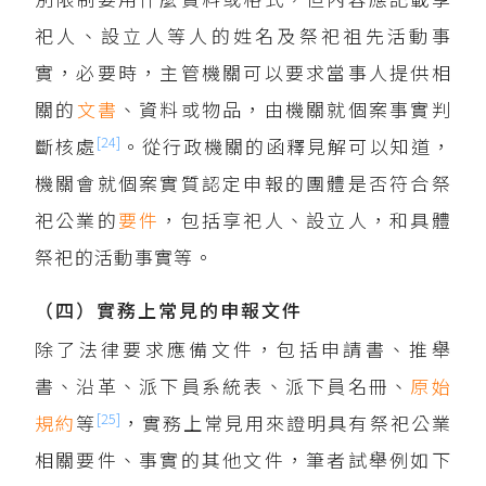
祀人、設立人等人的姓名及祭祀祖先活動事
實，必要時，主管機關可以要求當事人提供相
關的
文書
、資料或物品，由機關就個案事實判
[24]
斷核處
。從行政機關的函釋見解可以知道，
機關會就個案實質認定申報的團體是否符合祭
祀公業的
要件
，包括享祀人、設立人，和具體
祭祀的活動事實等。
（四）實務上常見的申報文件
除了法律要求應備文件，包括申請書、推舉
書、沿革、派下員系統表、派下員名冊、
原始
[25]
規約
等
，實務上常見用來證明具有祭祀公業
相關要件、事實的其他文件，筆者試舉例如下