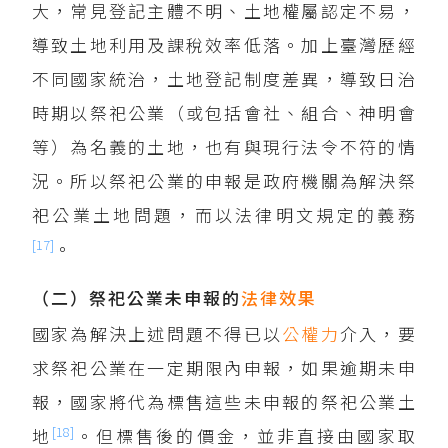
大，常見登記主體不明、土地權屬認定不易，
導致土地利用及課稅效率低落。加上臺灣歷經
不同國家統治，土地登記制度差異，導致日治
時期以祭祀公業（或包括會社、組合、神明會
等）為名義的土地，也有與現行法令不符的情
況。所以祭祀公業的申報是政府機關為解決祭
祀公業土地問題，而以法律明文規定的義務
[17]
。
（二）祭祀公業未申報的
法律效果
國家為解決上述問題不得已以
公權力
介入，要
求祭祀公業在一定期限內申報，如果逾期未申
報，國家將代為標售這些未申報的祭祀公業土
[18]
地
。但標售後的價金，並非直接由國家取