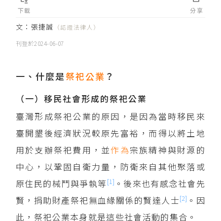
下載
分享
文：
張捷誠
（認證法律人）
刊登於
2024-06-07
一、什麼是
祭祀公業
？
（一）移民社會形成的祭祀公業
臺灣形成祭祀公業的原因，是因為當時移民來
臺開墾後經濟狀況較原先富裕，而得以將土地
用於支辦祭祀費用，並
作為
宗族精神與財源的
中心，以鞏固自衛力量，防衛來自其他聚落或
[1]
原住民的械鬥與爭執等
。後來也有感念社會先
[2]
賢，捐助財產祭祀無血緣關係的賢達人士
。因
此，祭祀公業本身就是這些社會活動的集合。