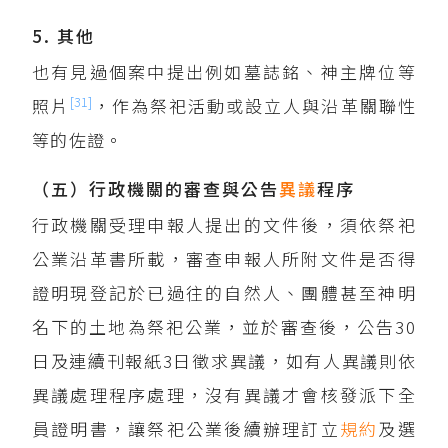
5. 其他
也有見過個案中提出例如墓誌銘、神主牌位等
[31]
照片
，作為祭祀活動或設立人與沿革關聯性
等的佐證。
（五）行政機關的審查與公告
異議
程序
行政機關受理申報人提出的文件後，須依祭祀
公業沿革書所載，審查申報人所附文件是否得
證明現登記於已過往的自然人、團體甚至神明
名下的土地為祭祀公業，並於審查後，公告30
日及連續刊報紙3日徵求異議，如有人異議則依
異議處理程序處理，沒有異議才會核發派下全
員證明書，讓祭祀公業後續辦理訂立
規約
及選