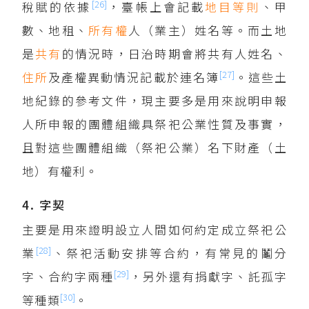
[26]
稅賦的依據
，臺帳上會記載
地目等則
、甲
數、地租、
所有權
人（業主）姓名等。而土地
是
共有
的情況時，日治時期會將共有人姓名、
[27]
住所
及產權異動情況記載於連名簿
。這些土
地紀錄的參考文件，現主要多是用來說明申報
人所申報的團體組織具祭祀公業性質及事實，
且對這些團體組織（祭祀公業）名下財產（土
地）有權利。
4. 字契
主要是用來證明設立人間如何約定成立祭祀公
[28]
業
、祭祀活動安排等合約，有常見的鬮分
[29]
字、合約字兩種
，另外還有捐獻字、託孤字
[30]
等種類
。