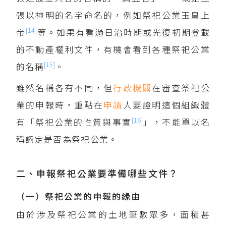
張以神明的名字命名的，例如祭祀公業玉皇上
[14]
帝
等。如果有看過日治時期或光復初期登載
的不動產權利文件，有機會看到各種祭祀公業
[15]
的名稱
。
雖然名稱各有不同，但
行政機關
在審查祭祀公
業的申報時，重點在
申請
人要證明這個組織體
[16]
有「祭祀公業的性質與事實
」，不能單以名
稱認定是否為祭祀公業。
二、申報祭祀公業要準備哪些文件？
（一）祭祀公業的申報的緣由
由於涉及祭祀公業的土地筆數眾多，面積甚