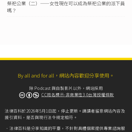
祭祀公業（二）——女性現在可以成為祭祀公業的派下員
祭祀公業條例第3條
第2款：「本條例用詞定義如
嗎？
下：……二、設立人：捐助財產設立祭祀公業之
自然人或團體。」
祭祀公業條例第3條
第3款：「本條例用詞定義如
下：……三、享祀人：受祭祀公業所奉祀之
人。」
最高法院85年度台上字第2718號民事判決
：「祭
祀公業之派下係以祭祀享祀者為目的之祭祀團體
之構成員，所謂派下權，即係該構成員居於派下
員之地位所可得享有之權利之總稱，除具有財產
權之性質外，尚具有家族團體之色彩，故無就祭
By all and for all，網站內容歡迎分享使用。
祀公業之某一部分財產具有派下權之可言。」
最高法院72年度台上字第3201號民事判決
：「台
除 Podcast 與自製影片以外，網站採用
灣地區祭祀公業之所謂派下權，雖非僅係身分
CC姓名標示-非商業性3.0台灣授權條款
權，並為財產權之一種。且公業財產又屬於派下
全體公同共有。然凡為公業之設立者及其繼承
人，均為派下，各有其派下權，僅其由繼承而取
法律百科於2026年5月1日起，停止更新。請讀者留意網站內容及
得者，或因房份關係，或因同時繼承者有數人，
援引資料，是否與現行法令規定相符。
故派下權之分量有等差而已。」
法律百科是分享知識的平臺，不針對具體個案提供專業諮詢服