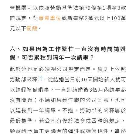
管機關可以依照勞動基準法第79條第1項第3款
的規定，對
事業單位
處新臺幣2萬元以上100萬
元以下
罰鍰
。
六、如果因為工作繁忙一直沒有時間請婚
假，可否累積到隔年一次請畢？
此部分也是必須視公司規定而定。原則上依照
[7]
勞動部函釋
，從結婚當日前10天開始新人就可
以請假準備婚事，一直到結婚後3個月內請畢都
沒有問題；不過如果經任職的公司同意，也可
以延長到一年請畢。不過，勞動部的函釋屬於
最低標準，若公司有優於法令或函釋的規定，
願意給予員工更優渥的彈性或請假條件，當然