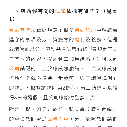
一、與婚假有關的
法律
依據有哪些？（見圖
1）
勞動基準法
雖然規定了很多
勞動契約
中應該要
遵守的事項及勞、資雙方的
權利
及義務，但是
[1]
就請假的部分，勞動基準法第43條
只規定了非
常基本的內容，提到勞工如果結婚，是可以向
公司
請假的，至於應該怎麼請？
工資
又應該如
何給付？就必須進一步參照「勞工請假規則」
[2]
的規定，根據該規則第2條
，勞工結婚可以獲
得8日的婚假，且公司應給付全額工資。
附帶一提，如果是於公、私立學校體制內編定
的專任教師或是
公務人員
，分別依照教師請假