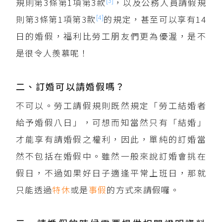
[3]
規則第3條第1項第3款
，以及公務人員請假規
[4]
則第3條第1項第3款
的規定，甚至可以享有14
日的婚假，福利比勞工朋友們更為優渥，是不
是很令人羨慕呢！
二、訂婚可以請婚假嗎？
不可以。勞工請假規則既然規定「勞工結婚者
給予婚假八日」，可想而知當然只有「結婚」
才能享有請婚假之權利，因此，單純的訂婚當
然不包括在婚假中。雖然一般來說訂婚會挑在
假日，不過如果好日子適逢平常上班日，那就
只能透過
特休
或是
事假
的方式來請假囉。