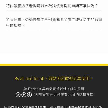
6）：「勞工請假規則第二條規定：『勞工結婚者
特休怎麼排？老闆可以因為我沒有提前申請不准假嗎？
給予婚假八日，工資照給。』勞工離婚後再婚，
既有結婚之事實，雇主即應依上開規定辦理。」
勞健保費、勞退是雇主全部負擔嗎？雇主能從勞工的薪資
中預扣嗎？
By all and for all，網站內容歡迎分享使用。
除 Podcast 與自製影片以外，網站採用
CC姓名標示-非商業性3.0台灣授權條款
法律百科於2026年5月1日起，停止更新。請讀者留意網站內容及