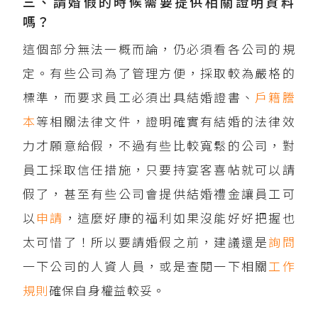
三、請婚假的時候需要提供相關證明資料
嗎？
這個部分無法一概而論，仍必須看各公司的規
定。有些公司為了管理方便，採取較為嚴格的
標準，而要求員工必須出具結婚證書、
戶籍謄
本
等相關法律文件，證明確實有結婚的法律效
力才願意給假，不過有些比較寬鬆的公司，對
員工採取信任措施，只要持宴客喜帖就可以請
假了，甚至有些公司會提供結婚禮金讓員工可
以
申請
，這麼好康的福利如果沒能好好把握也
太可惜了！所以要請婚假之前，建議還是
詢問
一下公司的人資人員，或是查閱一下相關
工作
規則
確保自身權益較妥。