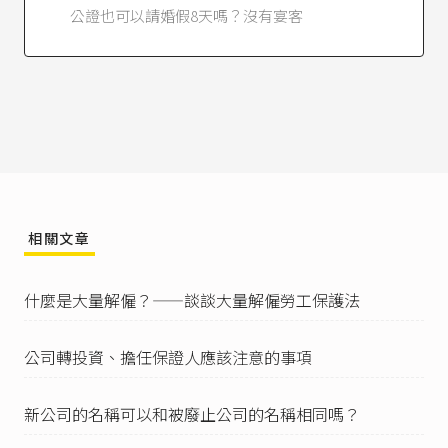
公務人員請假規則第3條
第1項第3款：「公務人員
公證也可以請婚假8天嗎？沒有宴客
之請假，依下列規定：……三、因結婚者，給婚
假十四日，應自結婚之日前十日起三個月內請
畢。但因特殊事由經機關長官核准者，得於一年
內請畢。」
內政部（74）臺內勞字第302665號函
（1985/4/2
7）、
內政部（74）臺內勞字第315045號函
（198
5/5/13）：「一、勞工事假、婚假、喪假期間，
如遇例假、紀念日、勞動節日及其他由中央主管
機關規定應放假之日，應不計入請假期內。」
相關文章
內政部（74）台內勞字第321282號函
（1985/6/2
8）：「勞工婚假以一次給足為原則。至喪假，勞
工如因禮俗原因，得申請分次給假。」
什麼是大量解僱？——談談大量解僱勞工保護法
勞動部勞動條3字第1040130270號令
（2015/10/
7）：「核釋勞工請假規則第二條規定：『勞工結
公司轉投資、擔任保證人應該注意的事項
婚者給予婚假八日，工資照給。』前開婚假應自
結婚之日前十日起三個月內請畢。但經雇主同意
者，得於一年內請畢，並自即日生效。」
新公司的名稱可以和被廢止公司的名稱相同嗎？
內政部（75）台內勞字第467204號函
（1986/12/2