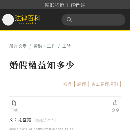
關於我們
作者群

法律百科 Legispedia
所有文章
/
勞動‧工作
/
工時
婚假權益知多少
婚假
請假
勞工請假規則


下載
分享
文：
謝宜霓
（認證法律人）
刊登於
2019-09-20
最後更新於
2022-12-13