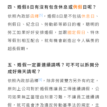
四、婚假8日有沒有包含休息或
例假
日呢？
[5]
依照內政部
函釋
，婚假8日是不包括
休息日
、
例假日、紀念日、勞動節等節日的喔，聰明的
勞工如果好好安排婚假，並跟
國定假日
、特休
等假別相互配合，就有機會創造出令人稱羨的
超長假期。
五、婚假一定要連續請嗎？可不可以拆開分
成好幾天請呢？
[6]
依照內政部函釋
，除非勞資雙方另外有約定，
原則上公司對於婚假應讓員工得連續請假，公
司如果無正當理由刻意刁難，不讓員工連續請
假，就可能會涉及違反勞動基準法的規定，主