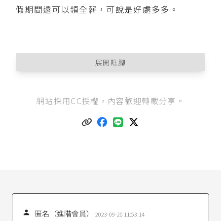
假期間還可以領全薪，可說是好處多多。
展開註腳
勞動基準法第43條
：「勞工因婚、喪、疾病或其
網站採用CC授權，內容歡迎轉載分享。
他正當事由得請假；請假應給之假期及事假以外
期間內工資給付之最低標準，由中央主管機關定
之。」
勞工請假規則第2條
：「勞工結婚者給予婚假八
日，工資照給。」
教師請假規則第3條
第1項第3款：「教師之請假，
依下列規定：……三、因結婚者，給婚假十四
日，應自結婚登記之日前十日起三個月內請畢。
但因特殊事由經學校核准者，得於一年內請
畢。」

匿名（進階會員）
2023-09-20 11:53:14