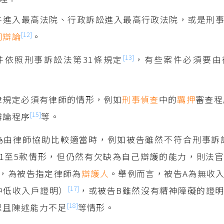
件進入最高法院、行政訴訟進入最高行政法院，或是刑
[12]
詞辯論
。
[13]
件依照刑事訴訟法第31條規定
，有些案件必須要由
律規定必須有律師的情形，例如
刑事偵查
中的
羈押
審查程
[15]
辯論程序
等。
為由律師協助比較適當時，例如被告雖然不符合刑事訴訟
第1至5款情形，但仍然有欠缺為自己辯護的能力，則法
款，為被告指定律師為
辯護人
。舉例而言，被告A為無收
[17]
中低收入戶證明）
，或被告B雖然沒有精神障礙的證
[18]
思且陳述能力不足
等情形。