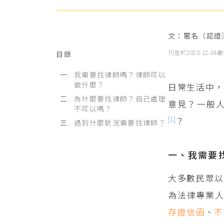
文：匿名（認證
刊登於
2020-12-04
最
目錄
我需要找律師嗎？律師可以
做什麼？
日常生活中
為什麼要找律師？自己處理
意見？一般
不可以嗎？
[1]
？
遇到什麼狀況需要找律師？
一、我需要
大多數民眾以
為法律專業
存證信函
、
不