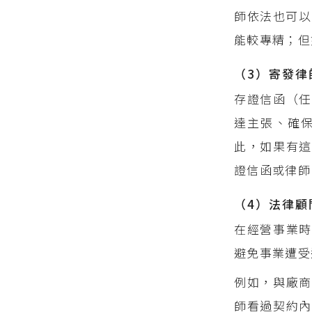
師依法也可以
能較專精；但
（3）寄發律
存證信函（任
達主張、確
此，如果有這
證信函或律師
（4）法律顧
在經營事業時
避免事業遭受
例如，與廠
師看過契約