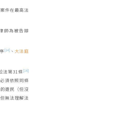
事案件在最高法
律師為被告辯
[14]
序
、
大法庭
[16]
法第31條
官必須依照同條
入的遊民（但沒
明但無法理解法