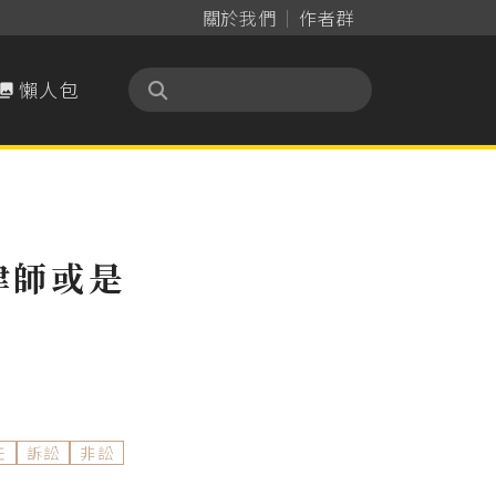
關於我們
作者群
懶人包

律師或是
任
訴訟
非訟