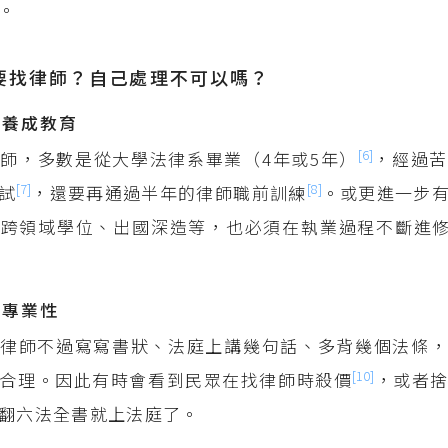
。
要找律師？自己處理不可以嗎？
的養成教育
[6]
師，多數是從大學法律系畢業（4年或5年）
，經過苦
[7]
[8]
試
，還要再通過半年的律師職前訓練
。或更進一步
至跨領域學位、出國深造等，也必須在執業過程不斷進
的專業性
律師不過寫寫書狀、法庭上講幾句話、多背幾個法條，
[10]
合理。因此有時會看到民眾在找律師時殺價
，或者
翻六法全書就上法庭了。