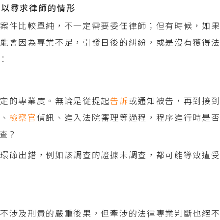
可以尋求律師的情形
案件比較單純，不一定需要委任律師；但有時候，如果
能會因為專業不足，引發日後的糾紛，或是沒有獲得法
：
一定的專業度。無論是從提起
告訴
或通知被告，再到接
錄
、
檢察官
偵訊、進入法院審理等過程，程序進行時是
查？
環節出錯，例如該調查的證據未調查，都可能導致遭受
不涉及刑責的嚴重後果，但牽涉的法律專業判斷也絕不