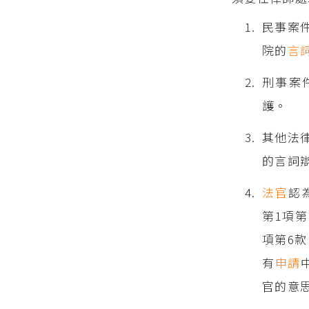
民事案
院的
言
刑事案
護。
其他法
的言詞
法官
認
第1項
項第6
有
申請
官的意