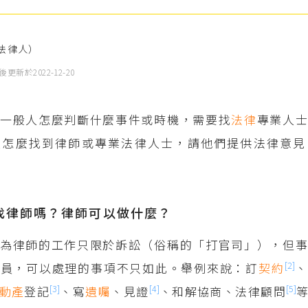
法律人）
後更新於
2022-12-20
，一般人怎麼判斷什麼事件或時機，需要找
法律
專業人
人怎麼找到律師或專業法律人士，請他們提供法律意見
找律師嗎？律師可以做什麼？
為律師的工作只限於訴訟（俗稱的「打官司」），但事
[2]
人員，可以處理的事項不只如此。舉例來說：訂
契約
、
[3]
[4]
[5]
動產
登記
、寫
遺囑
、見證
、和解協商、法律顧問