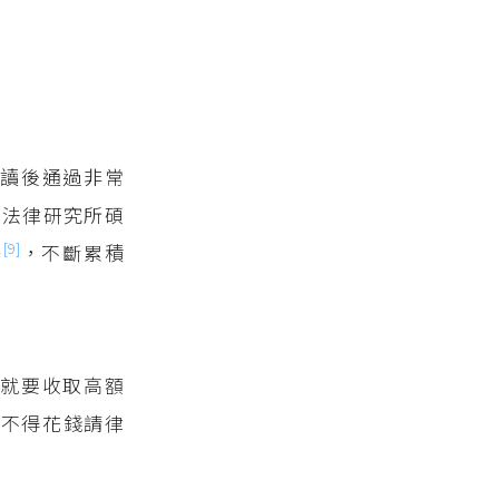
讀後通過非常
有法律研究所碩
[9]
修
，不斷累積
就要收取高額
捨不得花錢請律