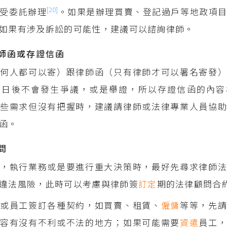
[20]
受委託辦理
。如果是辦理買賣、登記過戶等地政項
如果有涉及訴訟的可能性，建議可以諮詢律師。
師函或存證信函
何人都可以寄）跟律師函（只有律師才可以署名寄發）
保日後不會發生爭議，或是舉證，所以存證信函的內容
些需求但沒有把握時，建議請律師或法律專業人員協助
函。
問
，執行業務或是要進行重大決策時，最好先尋求律師法
違法風險，此時可以考慮與律師簽
訂定
期的法律顧問合
商或員工簽訂各種契約，如買賣、租賃、
僱傭
等等，先
內容有沒有不利或不法的地方；如果可能需要
資遣
員工