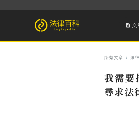
文

法律百科 Legispedia
所有文章
/
法
我需要
尋求法