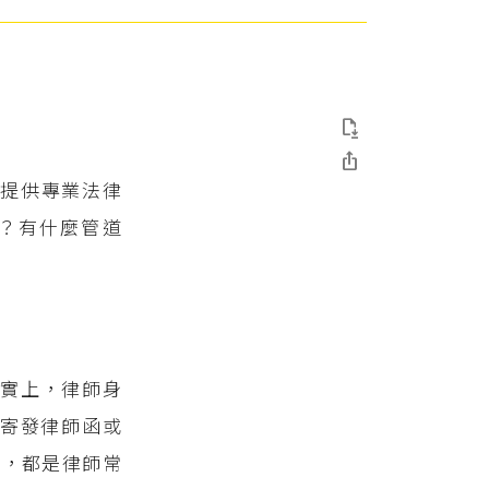


士提供專業法律
？有什麼管道
實上，律師身
寄發律師函或
等，都是律師常