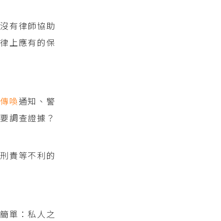
沒有律師協助
律上應有的保
到
傳喚
通知、警
否要調查證據？
刑責等不利的
簡單：私人之