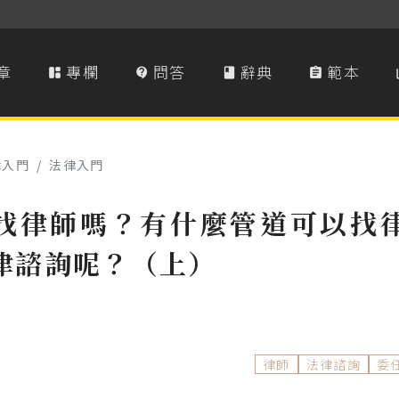
章
專欄
問答
辭典
範本




律入門
/
法律入門
找律師嗎？有什麼管道可以找
律諮詢呢？（上）
律師
法律諮詢
委