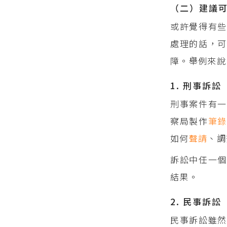
（二）建議
或許覺得有些
處理的話，可
障。舉例來說
1. 刑事訴訟
刑事案件有
察局製作
筆
如何
聲請
、調
訴訟中任一個
結果。
2. 民事訴訟
民事訴訟雖然