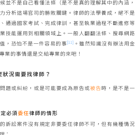
候並不是自己看懂法條（是不是真的理解其中的內涵，
力分析這場官司的勝敗關鍵。律師的法學養成，絕不是
、通過國家考試、完成律訓，甚至執業過程不斷進修等
業技能運用到相關領域上。一般人翻翻法條、搜尋網路
[11]
值，恐怕不是一件容易的事
。雖然知識沒有辦法用
專業的事情還是交給專業的來吧！
麼狀況需要找律師？
律問題或糾紛，或是可能要成為原告或
被告
時，是不是
規定必須
委任
律師的情形
的訴訟案件沒有規定非要委任律師不可，但有幾種情況
理：