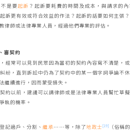
是不是要
起訴
？起訴要耗費的時間及成本，與請求的內
起訴更有效或符合效益的作法？起訴的話要如何主張？
教律師或法律專業人員，經過他們專業的評估。
、審契約
，經常可以見到民眾因為當初的契約內容寫不清楚，或
糾紛，直到訴訟中仍為了契約中的某一個字詞爭論不休
法繼續進行，因而蒙受損失。
契約以前，建議可以請律師或是法律專業人員幫忙草擬
爭執的機率。
[19]
登記過戶、分割、
繼承
……等，除了
地政士
（俗稱