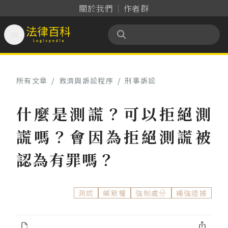
關於我們
作者群

法律百科 Legispedia
所有文章
/
救濟與訴訟程序
/
刑事訴訟
什麼是測謊？可以拒絕測
謊嗎？會因為拒絕測謊被
認為有罪嗎？
測謊
緘默權
強制處分
補強證據

