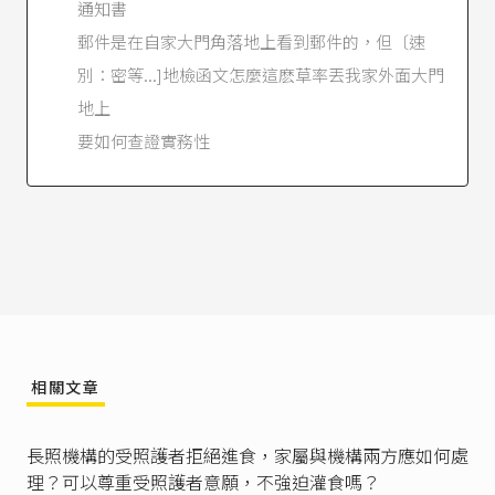
通知書
郵件是在自家大門角落地上看到郵件的，但〔速
別：密等...]地檢函文怎麼這麽草率丟我家外面大門
地上
要如何查證實務性
相關文章
長照機構的受照護者拒絕進食，家屬與機構兩方應如何處
理？可以尊重受照護者意願，不強迫灌食嗎？