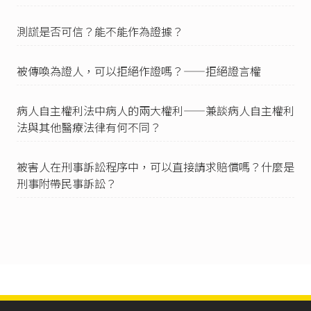
測謊是否可信？能不能作為證據？
被傳喚為證人，可以拒絕作證嗎？——拒絕證言權
病人自主權利法中病人的兩大權利——兼談病人自主權利
法與其他醫療法律有何不同？
被害人在刑事訴訟程序中，可以直接請求賠償嗎？什麼是
刑事附帶民事訴訟？