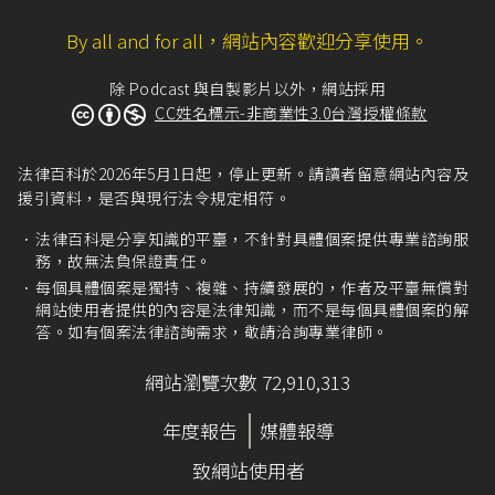
By all and for all，網站內容歡迎分享使用。
除 Podcast 與自製影片以外，網站採用
CC姓名標示-非商業性3.0台灣授權條款
法律百科於2026年5月1日起，停止更新。請讀者留意網站內容及
援引資料，是否與現行法令規定相符。
法律百科是分享知識的平臺，不針對具體個案提供專業諮詢服
務，故無法負保證責任。
每個具體個案是獨特、複雜、持續發展的，作者及平臺無償對
網站使用者提供的內容是法律知識，而不是每個具體個案的解
答。如有個案法律諮詢需求，敬請洽詢專業律師。
網站瀏覽次數 72,910,313
年度報告
媒體報導
致網站使用者