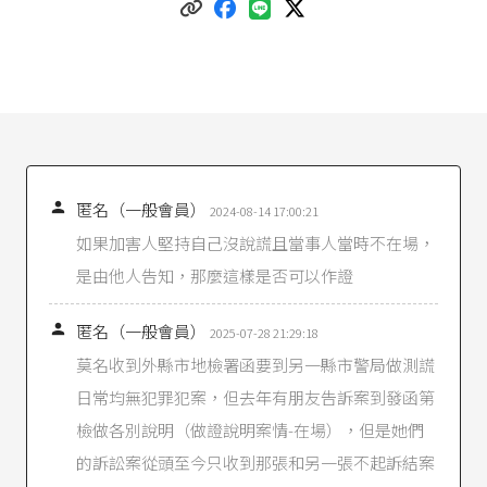
測以外其他事件之影響等，不止於說謊一項……
況科學鑑識技術重在『再現性』，亦即一再的檢
驗而仍可獲得相同之結果，如指紋、血型、去氧
核糖核酸之比對，毒品、化學物質、物理性質之
鑑驗等，均可達到此項要求，可在審判上得其確
信，至於測謊原則上沒有再現性，蓋受測之對象
為人，其生理、心理及情緒等狀態在不同的時間
不可能完全相同……」
最高法院88年度台上字第2936號刑事判決
節錄:

匿名（一般會員）
2024-08-14 17:00:21
「……再按測謊鑑定，倘鑑定人具備專業之知識
如果加害人堅持自己沒說謊且當事人當時不在場，
技能，復基於保障緘默權而事先獲得受測者之同
是由他人告知，那麼這樣是否可以作證
意，所使用之測謊儀器及其測試之問題與方法又
具專業可靠性時，該測謊結果，如就有利之供
述，經鑑定人分析判斷有不實之情緒波動反應，

匿名（一般會員）
2025-07-28 21:29:18
依補強性法則，雖不得為有罪判決之唯一證據，
莫名收到外縣市地檢署函要到另一縣市警局做測謊
但非無證據能力，仍得供裁判之佐證，其證明力
如何，事實審法院有自由判斷之職權……」
日常均無犯罪犯案，但去年有朋友告訴案到發函第
檢做各別說明（做證說明案情-在場），但是她們
的訴訟案從頭至今只收到那張和另一張不起訴結案