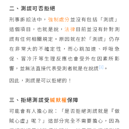
二、測謊可否拒絕
刑事訴訟法中，
強制處分
並沒有包括「測謊」
這個項目，也就是說，
法律
目前並沒有針對測
謊有任何相關規定。原因就在於「測謊」仍存
在非常大的不確定性，而心跳加速、呼吸急
促、冒冷汗等生理反應也會受外在因素所影
[1]
響，並無法直接代表受測者就是在說謊
。
因此，測謊是可以拒絕的！
三、拒絕測謊受
緘默權
保障
可能會有人擔心說：「是否拒絕測謊就是『做
賊心虛』呢？」這部分完全不需要擔心，因為