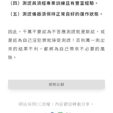
（四）測謊員須經專業訓練且有豐富經驗。
（五）測謊儀器須保持正常良好的運作狀態。
因此，千萬不要認為不答應測謊就是默認，或
是認為自己沒犯罪就接受測謊！否則萬一測出
來的結果不利，都將為自己帶來不必要的風
險。
展開註腳
最高法院94年度台上字第1725號刑事判決
節錄:
網站採用CC授權，內容歡迎轉載分享。
「……然人之生理反應受外在影響因素甚夥，諸
如疾病、高度冷靜的自我抑制、激憤的情緒、受