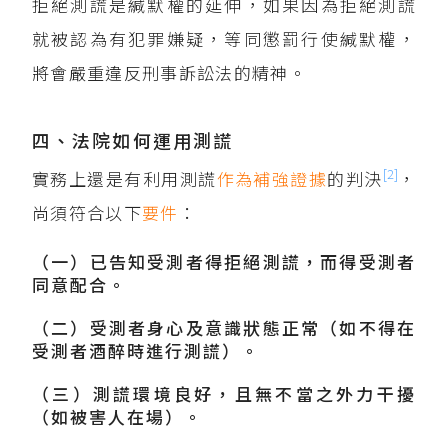
拒絕測謊是緘默權的延伸，如果因為拒絕測謊
就被認為有犯罪嫌疑，等同懲罰行使緘默權，
將會嚴重違反刑事訴訟法的精神。
四、法院如何運用測謊
[2]
實務上還是有利用測謊
作為
補強證據
的判決
，
尚須符合以下
要件
：
（一）已告知受測者得拒絕測謊，而得受測者
同意配合。
（二）受測者身心及意識狀態正常（如不得在
受測者酒醉時進行測謊）。
（三）測謊環境良好，且無不當之外力干擾
（如被害人在場）。