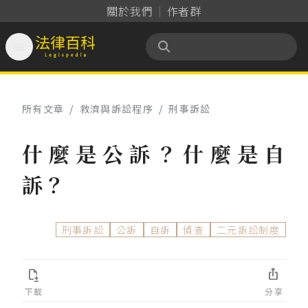
關於我們
作者群

法律百科 Legispedia
所有文章
/
救濟與訴訟程序
/
刑事訴訟
什麼是公訴？什麼是自
訴？
刑事訴訟
公訴
自訴
偵查
二元訴訟制度


下載
分享