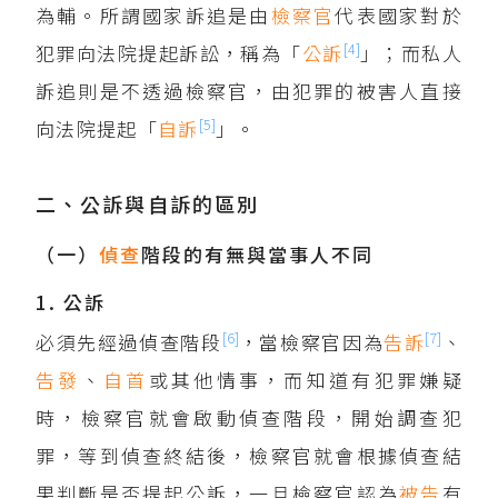
為輔。所謂國家訴追是由
檢察官
代表國家對於
[4]
犯罪向法院提起訴訟，稱為「
公訴
」；而私人
訴追則是不透過檢察官，由犯罪的被害人直接
[5]
向法院提起「
自訴
」。
二、公訴與自訴的區別
（一）
偵查
階段的有無與當事人不同
1. 公訴
[6]
[7]
必須先經過偵查階段
，當檢察官因為
告訴
、
告發
、
自首
或其他情事，而知道有犯罪嫌疑
時，檢察官就會啟動偵查階段，開始調查犯
罪，等到偵查終結後，檢察官就會根據偵查結
果判斷是否提起公訴，一旦檢察官認為
被告
有