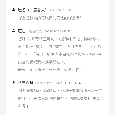
發後有給付賠償金額給被害人，另一種情況則是
對被害人沒有任何賠償或道歉，兩種情況相比較

匿名（一般會員）
2021-03-17 13:56:25
之下，承審法院會認為在第一種情況，犯罪行為
保全證據真的可以做到完全的保全嗎?
人的犯罪後態度良好，就會依
刑法第57條
第10款
的規定，量刑較輕。

匿名
（進階會員）
2022-02-28 09:25:15
起訴二元制以白話的方式講，就是使刑事案件繫
您好: 法條有修正用詞，註解第[15]之 刑事訴訟法
屬於法院有兩種方式。
第71條第1項：「傳喚被告，應用傳票。」、同條
刑事訴訟法第251條
第1項：「檢察官依偵查所得
之證據，足認被告有犯罪嫌疑者，應提起公
第4項：「傳票，於偵查中由檢察官簽名，審判中
訴。」
由審判長或受命推事簽名。」
刑事訴訟法第319條
第1項：「犯罪之被害人得提
最後一句受命推事要改為「受命法官」。
起自訴。但無行為能力或限制行為能力或死亡
者，得由其法定代理人、直系血親或配偶為

法律百科
之。」
（認證法律人）
2022-03-21 01:32:47
謝謝讀者熱心提醒修法，經與作者連繫後已經更正
依
刑事訴訟法第228條
第1項的規定，檢察官因為
告訴、告發、自首或其他情事知有犯罪嫌疑，就
註腳15，再次感謝您的提醒，也請繼續支持法律百
會開始啟動偵查程序，進入偵查階段。
科喔！
所謂「告訴」是指犯罪被害人或有告訴權人向司