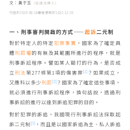
文：
黃于玉
（認證法律人）
刊登於
2019-08-16
最後更新於
2022-12-20
一、刑事審判開啟的方式——
起訴
二元制
對於特定人的特定
犯罪事實
，國家為了確定具
體
刑罰權
的有無及其範圍所進行的程序，就是
刑事訴訟程序。譬如某人毆打的行為，是否成
[1]
立
刑法
第277條第1項的傷害罪
？如果成立，
[2]
又應科以多少
刑罰
？國家為了確定這些事項，
就必須進行刑事訴訟程序，換句話說，透過刑
事訴訟的進行以達到訴追犯罪的目的。
對於犯罪的訴追，我國現行刑事訴訟法採取起
[3]
訴二元制
，而且是以國家訴追為主、私人訴追