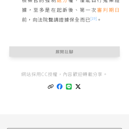
據，至多是在起訴後、第一次
審判期日
[19]
前，向法院聲請證據保全而已
。
展開註腳
刑法第277條
：「
網站採用CC授權，內容歡迎轉載分享。
I 傷害人之身體或健康者，處五年以下有期徒刑、
拘役或五十萬元以下罰金。
II 犯前項之罪，因而致人於死者，處無期徒刑或七
年以上有期徒刑；致重傷者，處三年以上十年以
下有期徒刑。」
由於傷害罪的法定刑是「三年以下有期徒刑、拘
役或一千元以下罰金」，承審法官在此法定刑的
範圍內，可依
刑法第57條至第60條
的規定，視個
案的具體情況量刑，一種情況是犯罪行為人在事