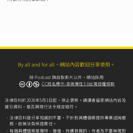
刑事訴訟法第329條
第2項：「自訴人未委任代理
人，法院應定期間以裁定命其委任代理人；逾期
仍不委任者，應諭知不受理之判決。」
最高法院2005年4月26日、5月10日94年度第六
次、第七次刑事庭會議決議「刑事訴訟法自訴由
律師代理制度之決議」
第玖項。
刑事訴訟法第161條
第1項：「檢察官就被告犯罪
事實，應負舉證責任，並指出證明之方法。」
By all and for all，網站內容歡迎分享使用。
刑事訴訟法第71條
第1項：「傳喚被告，應用傳
票。」、同條第4項：「傳票，於偵查中由檢察官
除 Podcast 與自製影片以外，網站採用
簽名，審判中由審判長或受命法官簽名。」
CC姓名標示-非商業性3.0台灣授權條款
刑事訴訟法第77條
第1項：「拘提被告，應用拘
票。」、同條第3項：「第七十一條第三項及第四
項之規定，於拘票準用之。」
法律百科於2026年5月1日起，停止更新。請讀者留意網站內容及
援引資料，是否與現行法令規定相符。
刑事訴訟法第128條之1
：「
I 偵查中檢察官認有搜索之必要者，除第一百三十
法律百科是分享知識的平臺，不針對具體個案提供專業諮詢服
一條第二項所定情形外，應以書面記載前條第二
務，故無法負保證責任。
項各款之事項，並敘述理由，聲請該管法院核發
每個具體個案是獨特、複雜、持續發展的，作者及平臺無償對