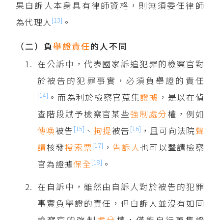
果自訴人本身具有律師資格，則無須委任律師
[13]
為代理人
。
（二）負
舉證責任
的人不同
在公訴中，代表國家訴追犯罪的檢察官對
於被告的犯罪事實，必須負舉證的責任
[14]
。而為利於檢察官蒐集
證據
，是以在偵
查階段賦予檢察官某些
強制處分
權，例如
[15]
[16]
傳喚
被告
、
拘提
被告
，且可向法院
聲
[17]
請
核發
搜索票
，
告訴人
也可以聲請檢察
[18]
官為證據
保全
。
在自訴中，雖然由自訴人對於被告的犯罪
事實負舉證的責任，但自訴人並沒有如同
檢察官的強制
處分
權，僅能自行蒐集證