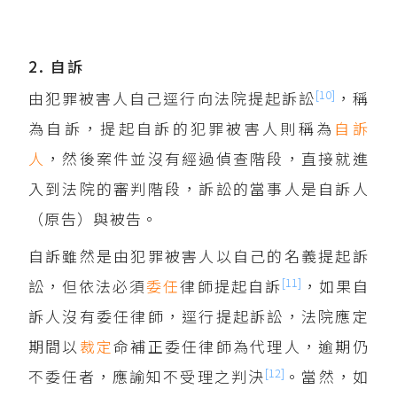
2. 自訴
[10]
由犯罪被害人自己逕行向法院提起訴訟
，稱
為自訴，提起自訴的犯罪被害人則稱為
自訴
人
，然後案件並沒有經過偵查階段，直接就進
入到法院的審判階段，訴訟的當事人是自訴人
（原告）與被告。
自訴雖然是由犯罪被害人以自己的名義提起訴
[11]
訟，但依法必須
委任
律師提起自訴
，如果自
訴人沒有委任律師，逕行提起訴訟，法院應定
期間以
裁定
命補正委任律師為代理人，逾期仍
[12]
不委任者，應諭知不受理之判決
。當然，如