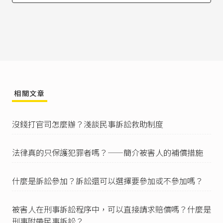
法偵查機關申告犯罪事實，並表示訴追的意思，
透過檢察官提起公訴。
刑事訴訟法第250條
：「檢察官知有犯罪嫌疑而不
屬其管轄或於開始偵查後認為案件不屬其管轄
者，應即分別通知或移送該管檢察官。但有急迫
情形時，應為必要之處分。」
檢察官偵查的結果有可能做出起訴、不起訴或是
緩起訴的處分。只有起訴處分才能使案件繫屬於
相關文章
法院。
刑事訴訟法第319條
：「
沒錢打官司怎麼辦？淺談民事訴訟救助制度
I 犯罪之被害人得提起自訴。但無行為能力或限制
行為能力或死亡者，得由其法定代理人、直系血
親或配偶為之。
法律真的只保護犯罪者嗎？——簡介被害人的補償措施
II 前項自訴之提起，應委任律師行之。
III 犯罪事實之一部提起自訴者，他部雖不得自訴
亦以得提起自訴論。但不得提起自訴部分係較重
什麼是訴訟參加？訴訟還可以選擇要參加或不參加嗎？
之罪，或其第一審屬於高等法院管轄，或第三百
二十一條之情形者，不在此限。」
被害人在刑事訴訟程序中，可以直接請求賠償嗎？什麼是
刑事訴訟法第319條
第1項、第2項。
刑事附帶民事訴訟？