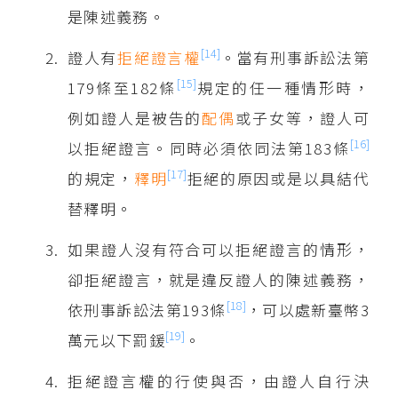
是陳述義務。
[14]
證人有
拒絕證言權
。當有刑事訴訟法第
[15]
179條至182條
規定的任一種情形時，
例如證人是被告的
配偶
或子女等，證人可
[16]
以拒絕證言。同時必須依同法第183條
[17]
的規定，
釋明
拒絕的原因或是以具結代
替釋明。
如果證人沒有符合可以拒絕證言的情形，
卻拒絕證言，就是違反證人的陳述義務，
[18]
依刑事訴訟法第193條
，可以處新臺幣3
[19]
萬元以下罰鍰
。
拒絕證言權的行使與否，由證人自行決