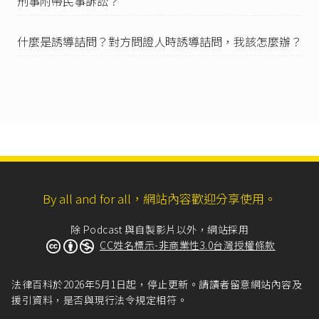
刑事附帶民事訴訟？
I 證人不能到場或有其他必要情形，得於聽取當事
人及辯護人之意見後，就其所在或於其所在地法
什麼是誘導詰問？對方問證人時誘導詰問，我該怎麼辦？
院訊問之。
II 前項情形，證人所在與法院間有聲音及影像相互
傳送之科技設備而得直接訊問，經法院認為適當
者，得以該設備訊問之。
III 當事人、辯護人及代理人得於前二項訊問證人
時在場並得詰問之；其訊問之日時及處所，應預
行通知之。
IV 第二項之情形，於偵查中準用之。」
所謂「就訊」證人也就是
刑事訴訟法第177條
第1
項所規定，就證人所在地或所在地法院訊問證
By all and for all，網站內容歡迎分享使用。
人。
刑事訴訟法第178條
：「
除 Podcast 與自製影片以外，網站採用
I 證人經合法傳喚，無正當理由而不到場者，得科
CC姓名標示-非商業性3.0台灣授權條款
以新臺幣三萬元以下之罰鍰，並得拘提之；再傳
不到者，亦同。
法律百科於2026年5月1日起，停止更新。請讀者留意網站內容及
II 前項科罰鍰之處分，由法院裁定之。檢察官為傳
喚者，應聲請該管法院裁定之。
援引資料，是否與現行法令規定相符。
III 對於前項裁定，得提起抗告。