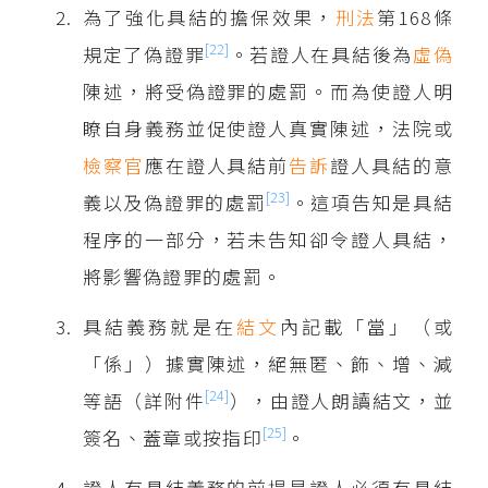
為了強化具結的擔保效果，
刑法
第168條
[22]
規定了偽證罪
。若證人在具結後為
虛偽
陳述，將受偽證罪的處罰。而為使證人明
瞭自身義務並促使證人真實陳述，法院或
檢察官
應在證人具結前
告訴
證人具結的意
[23]
義以及偽證罪的處罰
。這項告知是具結
程序的一部分，若未告知卻令證人具結，
將影響偽證罪的處罰。
具結義務就是在
結文
內記載「當」（或
「係」）據實陳述，絕無匿、飾、增、減
[24]
等語（詳附件
），由證人朗讀結文，並
[25]
簽名、蓋章或按指印
。
證人有具結義務的前提是證人必須有具結