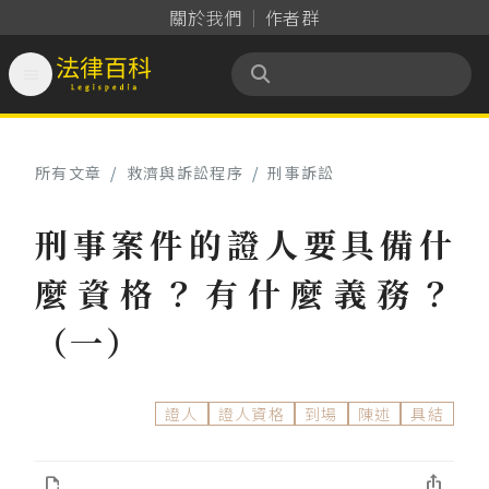
關於我們
作者群

法律百科 Legispedia
所有文章
/
救濟與訴訟程序
/
刑事訴訟
刑事案件的證人要具備什
麼資格？有什麼義務？
（一）
證人
證人資格
到場
陳述
具結

