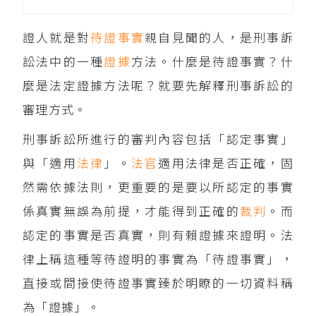
證人就是對
待證事實
親自見聞的人，是刑事訴
訟法中的一種
證據
方法。什麼是待證事實？什
麼是法定證據方法呢？就要先解釋刑事訴訟的
審理方式。
刑事訴訟所進行的審判內容包括「認定事實」
與「適用
法律
」。
法官
適用法律是否正確，固
然需依據法則，更重要的是要以所認定的事實
係真實無誤為前提，才能得到正確的
裁判
。而
認定的事實是否真實，則有賴證據來證明。法
律上稱這種等待證明的事實為「待證事實」，
直接或間接使待證事實臻於明瞭的一切資料稱
為「證據」。