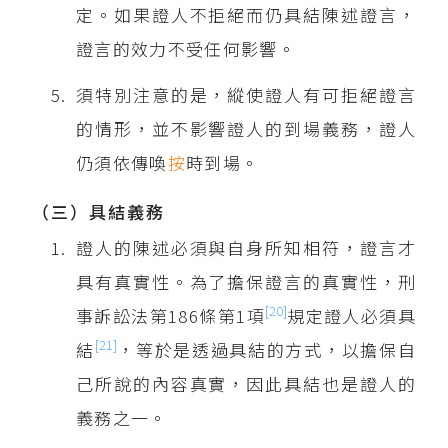
定。如果證人不拒絕而仍具結陳述證言，
證言的效力不受任何影響。
須特別注意的是，縱使證人有可拒絕證言
的情形，並不影響證人的到場義務，證人
仍須依傳喚
按
時到場。
（三）具結義務
證人的陳述必須與自身所知相符，證言才
具有真實性。為了擔保證言的真實性，刑
[20]
事訴訟法第186條第1項
規定證人必須具
[21]
結
，等於是透過具結的方式，以擔保自
己所說的內容真實，因此具結也是證人的
義務之一。