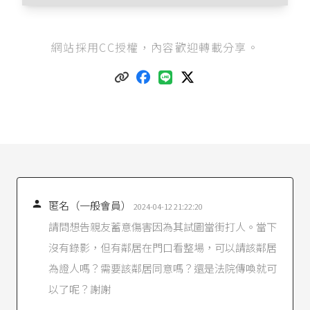
篇先說明刑事案件證人的意義、資格和義務，接
網站採用CC授權，內容歡迎轉載分享。
著在下一篇以案例說明要如何適用法律規定，可
以參閱：黃于玉（2021），《
刑事案件的證人要
具備什麼資格？有什麼義務？（二）
》。
我國刑事訴訟法採取法定證據方法，區別不同證
據方法的實益是在於證據調查方法並不相同。
刑事訴訟法第155條
第1項：「證據之證明力，由
法院本於確信自由判斷，但不得違背經驗法則及
論理法則。」
刑事訴訟法第12章第2節
節名雖然是「人證」，但

匿名（一般會員）
章節裡面條文都是關於證人的規定。
2024-04-12 21:22:20
請問想告親友蓄意傷害因為其試圖當街打人。當下
刑事訴訟法第213條
第2款：「勘驗，得為左列處
分：……二、檢查身體……。」
沒有錄影，但有鄰居在門口看整場，可以請該鄰居
物證，是以物的存在或狀態作為證據方法，調查
為證人嗎？需要該鄰居同意嗎？還是法院傳喚就可
方法是將證物提供給和案件有關的人，讓他們辨
以了呢？謝謝
認，或告訴他們重點內容。
刑事訴訟法第164條
：「