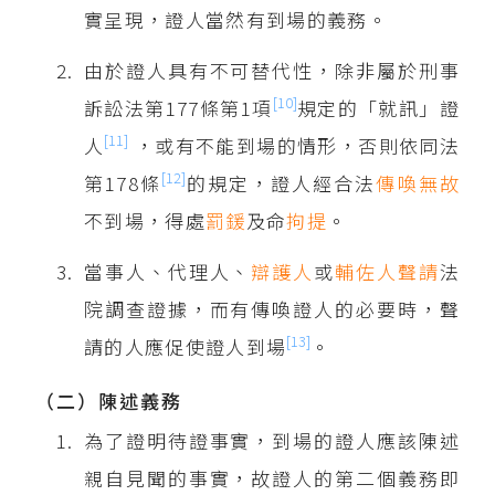
實呈現，證人當然有到場的義務。
由於證人具有不可替代性，除非屬於刑事
[10]
訴訟法第177條第1項
規定的「就訊」證
[11]
人
，或有不能到場的情形，否則依同法
[12]
第178條
的規定，證人經合法
傳喚
無故
不到場，得處
罰鍰
及命
拘提
。
當事人、代理人、
辯護人
或
輔佐人
聲請
法
院調查證據，而有傳喚證人的必要時，聲
[13]
請的人應促使證人到場
。
（二）陳述義務
為了證明待證事實，到場的證人應該陳述
親自見聞的事實，故證人的第二個義務即