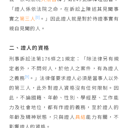
「證人係依法院之命，在訴訟上陳述其見聞事
[8]
實之
第三人
。」因此證人就是對於待證事實有
親自見聞的人。
二、證人的資格
刑事訴訟法第176條之1規定：「除法律另有規
定者外，不問何人，於他人之案件，有為證人
[9]
之義務
。」法律僅要求證人必須是當事人以外
的第三人，此外對證人資格沒有任何限制。因
此，不論國籍、年齡、性別、學經歷、工作能
力及社會地位，都有作證的義務，至於證人的
年齡及精神狀態，只與證人
具結
能力有關，不
影響證人的資格。