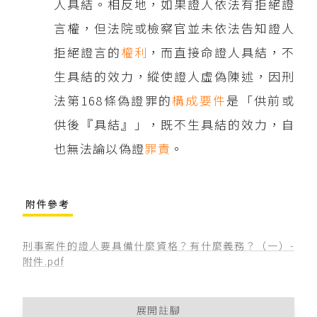
人具結。相反地，如果證人依法有拒絕證
言權，但法院或檢察官並未依法告知證人
拒絕證言的
權利
，而直接命證人具結，不
生具結的效力，縱使證人虛偽陳述，因刑
法第168條偽證罪的
構成要件
是「供前或
供後『具結』」，既不生具結的效力，自
也無法論以偽證
罪責
。
附件參考
刑事案件的證人要具備什麼資格？有什麼義務？（一）-
附件.pdf
展開註腳