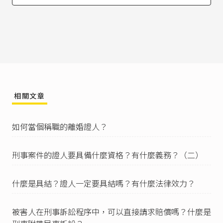
I 審判長應將證物提示當事人、代理人、辯護人或
輔佐人，使其辨認。
II 前項證物如係文書而被告不解其意義者，應告以
要旨。」
書證，也稱作文書證據，是以文書的內容作為證
據，調查方法是向案件有關的人宣讀內容或向他
們說明重點。
刑事訴訟法第165條
：「
相關文章
I 卷宗內之筆錄或其他文書可為證據者，審判長應
向當事人、代理人、辯護人或輔佐人宣讀或告以
要旨。
如何當個稱職的離婚證人？
II 前項文書，有關風化、公安或有毀損他人名譽之
虞者，應交當事人、代理人、辯護人或輔佐人閱
覽，不得宣讀；如被告不解其意義者，應告以要
刑事案件的證人要具備什麼資格？有什麼義務？（二）
旨。」
司法院釋字第249號解釋
理由書：「證人係依法院
什麼是具結？證人一定要具結嗎？有什麼法律效力？
之命，在訴訟上陳述其見聞事實之第三人。」
刑事訴訟法第176條之1
。
被害人在刑事訴訟程序中，可以直接請求賠償嗎？什麼是
刑事訴訟法第177條
：「