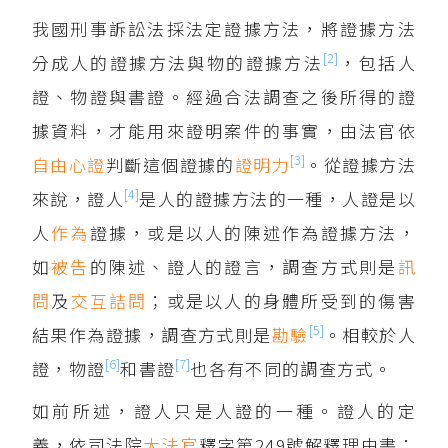
我國刑事訴訟法採法定證據方法，將證據方法
[2]
分成人的證據方法與物的證據方法
，包括人
證、物證與書證。經過合法調查之後所得的證
據資料，才能用來證明案件的事實，由法官依
[3]
自由心證
判斷這個證據的
證明力
。從證據方法
[4]
來說，證人
是人的證據方法的一種，人證是以
人
作為
證據，或是以人的陳述作為證據方法，
如
被告
的陳述、證人的證言，調查方式則是
訊
問
及
交互詰問
；或是以人的身體所受到的傷害
[5]
結果作為證據，調查方式則是
勘驗
。相較於人
[6]
[7]
證，物證
和書證
也各有不同的調查方式。
如前所述，證人只是人證的一種。證人的定
義，依司法院
大法官
釋字第249號解釋理由書：