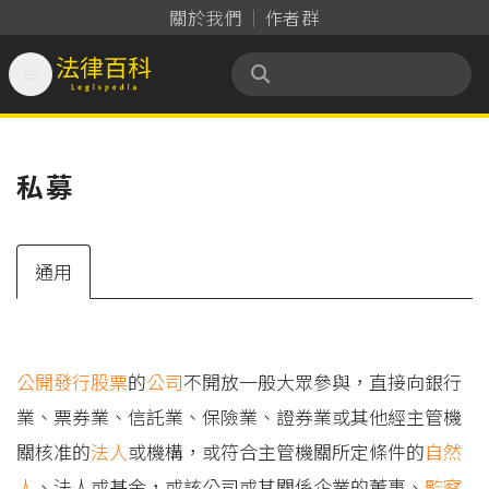
關於我們
作者群

法律百科 Legispedia
私募
通用
公開發行
股票
的
公司
不開放一般大眾參與，直接向銀行
業、票券業、信託業、保險業、證券業或其他經主管機
關核准的
法人
或機構，或符合主管機關所定條件的
自然
人
、法人或基金，或該公司或其關係企業的董事、
監察