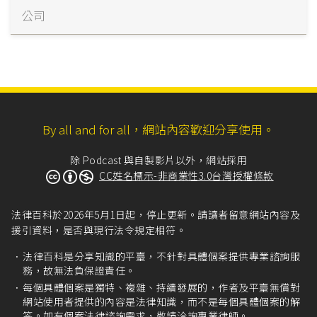
公司
By all and for all，網站內容歡迎分享使用。
除 Podcast 與自製影片以外，網站採用
CC姓名標示-非商業性3.0台灣授權條款
法律百科於2026年5月1日起，停止更新。請讀者留意網站內容及
援引資料，是否與現行法令規定相符。
法律百科是分享知識的平臺，不針對具體個案提供專業諮詢服
務，故無法負保證責任。
每個具體個案是獨特、複雜、持續發展的，作者及平臺無償對
網站使用者提供的內容是法律知識，而不是每個具體個案的解
答。如有個案法律諮詢需求，敬請洽詢專業律師。