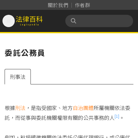
關於我們
作者群

法律百科 Legispedia
委託公務員
刑事法
根據
刑法
，是指受國家、地方
自治團體
所屬機關依法委
[1]
託，而從事與委託機關權限有關的公共事務的人
。
例如，稅捐稽徵機關依法委託公庫代理銀行，或公庫代