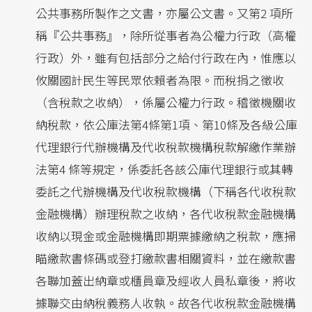
公共事務所製作之文書，亦屬公文書。又第2 項所
稱『公共事務』，除所從事者為公權力行政（高權
行政）外，雖有包括部分之給付行政在內，惟應以
攸關國計民生等民眾依賴者為限。而稅捐之徵收
（含稅款之收納），係屬公權力行政。稽徵機關收
納稅款，依公庫法第4條第1項、第10條及各級公庫
代理銀行代辦機構及代收稅款機構稅款解繳作業辦
法第4 條等規定，係委託各該公庫代理銀行或其轉
委託之代辦機構及代收稅款機構（下稱各代收稅款
金融機構）辦理稅款之收納，各代收稅款金融機構
收納以現金或金融機構即期票據繳納之稅款，應掃
瞄繳款書條碼或登打繳款書相關資料，並在繳款書
各聯加蓋出納章或櫃員章及經收人員私章後，將收
據聯交由納稅義務人收執。故各代收稅款金融機構