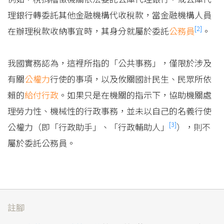
理銀行轉委託其他金融機構代收稅款，當金融機構人員
[2]
在辦理稅款收納事宜時，其身分就屬於委託
公務員
。
我國實務認為，這裡所指的「公共事務」，僅限於涉及
有關
公權力
行使的事項，以及攸關國計民生、民眾所依
賴的
給付行政
。如果只是在機關的指示下，協助機關處
理勞力性、機械性的行政事務，並未以自己的名義行使
[3]
公權力（即「行政助手」、「行政輔助人」
），則不
屬於委託公務員。
註腳