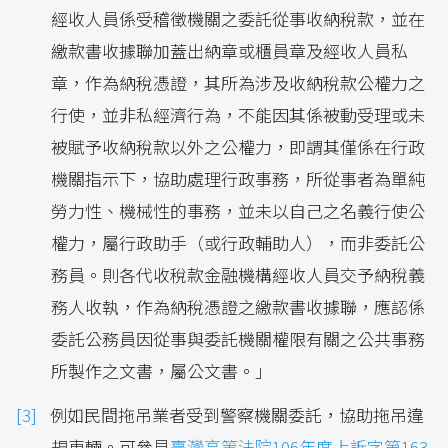
經收人員係受稽徵機關之委託從事收納稅款，並在
繳款書收據聯加蓋出納章或櫃員章及經收人員私
章，作為納稅憑證，其所為涉及收納稅款公權力之
行使，並非私經濟行為，不能因其係被動受理或未
被賦予收納稅款以外之公權力，即謂其僅係在行政
機關指示下，協助處理行政事務，所從事者為單純
勞力性、機械性的事務，並未以自己之名義行使公
權力，屬行政助手（或行政輔助人），而非委託公
務員。則各代收稅款金融機構經收人員交予納稅義
務人收執，作為納稅憑證之繳款書收據聯，應認係
委託公務員因從事與委託機關權限有關之公共事務
所製作之文書，屬公文書。」
例如民間拖吊業者受到警察機關委託，協助拖吊違
規車輛。可參見
臺灣高等法院106年度上訴字第163