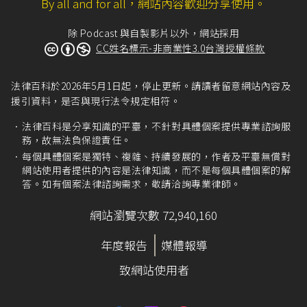
By all and for all，網站內容歡迎分享使用。
除 Podcast 與自製影片以外，網站採用
CC姓名標示-非商業性3.0台灣授權條款
法律百科於2026年5月1日起，停止更新。請讀者留意網站內容及
援引資料，是否與現行法令規定相符。
法律百科是分享知識的平臺，不針對具體個案提供專業諮詢服
務，故無法負保證責任。
每個具體個案是獨特、複雜、持續發展的，作者及平臺無償對
網站使用者提供的內容是法律知識，而不是每個具體個案的解
答。如有個案法律諮詢需求，敬請洽詢專業律師。
網站瀏覽次數 72,940,160
年度報告
媒體報導
致網站使用者