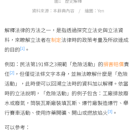
圖1 歷史解釋
資料來源：本辭典內容 / 繪圖：Yen
解釋法律的方法之一，是指透過探究立法史與立法資
料，來瞭解立法者在
制定
法律時的政策考量及所欲達成
[1]
的目的
。
例如：民法第191條之3規範「危險活動」的
損害賠償
責
[2]
任
，但僅從法條文字本身，並無法瞭解什麼是「危險
活動」，此時便可以回溯立法時的資料加以解釋。依當
時的立法說明，「危險活動」的例子包含：工廠排放廢
水或廢氣，筒裝瓦斯廠裝填瓦斯、爆竹廠製造爆竹、舉
[3]
行賽車活動、使用炸藥開礦、開山或燃放焰火
。
可以參考：