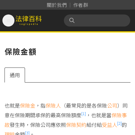
關於我們
作者群

法律百科 Legispedia
保險金額
通用
也就是
保險金
，指
保險人
（最常見的是各保險
公司
）同
[1]
意在保險期間承保的最高保險額度
，也就是當
保險事
[2]
故
發生時，保險公司應依照
保險契約
給付給
受益人
的
[3]
理賠
金額
。