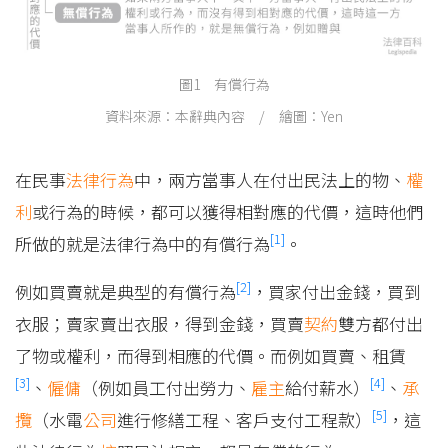
圖1 有償行為
資料來源：本辭典內容 / 繪圖：Yen
在民事
法律行為
中，兩方當事人在付出民法上的物、
權
利
或行為的時候，都可以獲得相對應的代價，這時他們
[1]
所做的就是法律行為中的有償行為
。
[2]
例如買賣就是典型的有償行為
，買家付出金錢，買到
衣服；賣家賣出衣服，得到金錢，買賣
契約
雙方都付出
了物或權利，而得到相應的代價。而例如買賣、租賃
[3]
[4]
、
僱傭
（例如員工付出勞力、
雇主
給付薪水）
、
承
[5]
攬
（水電
公司
進行修繕工程、客戶支付工程款）
，這