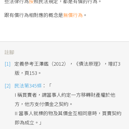
些法律行為
按
照民法規定，都是有償的行為。
跟有償行為相對應的概念是
無償行為
。
註腳
定義參考王澤鑑（2012），《債法原理》，增訂3
版，頁153。
民法第345條
：「
I 稱買賣者，謂當事人約定一方移轉財產權於他
方，他方支付價金之契約。
II 當事人就標的物及其價金互相同意時，買賣契約
即為成立。」