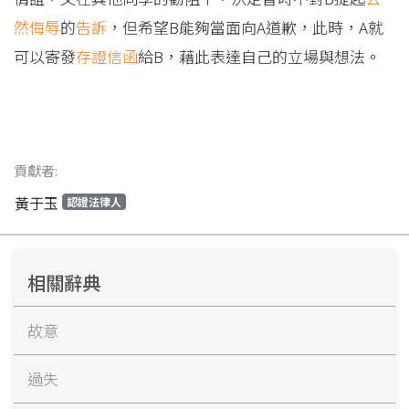
然侮辱
的
告訴
，但希望B能夠當面向A道歉，此時，A就
可以寄發
存證信函
給B，藉此表達自己的立場與想法。
貢獻者:
黃于玉
認證法律人
相關辭典
故意
過失