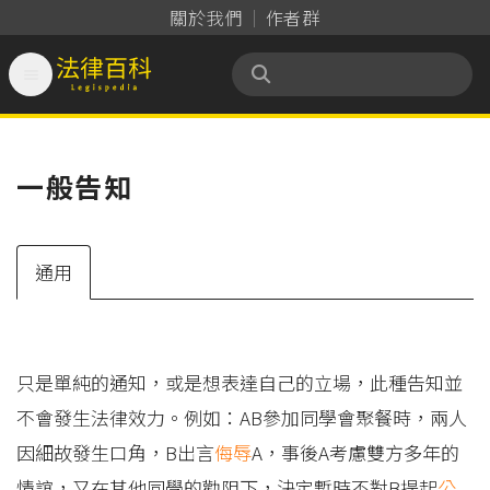
關於我們
作者群

法律百科 Legispedia
一般告知
通用
只是單純的通知，或是想表達自己的立場，此種告知並
不會發生法律效力。例如：AB參加同學會聚餐時，兩人
因細故發生口角，B出言
侮辱
A，事後A考慮雙方多年的
情誼，又在其他同學的勸阻下，決定暫時不對B提起
公