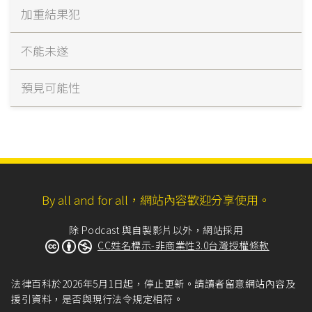
加重結果犯
不能未遂
預見可能性
By all and for all，網站內容歡迎分享使用。
除 Podcast 與自製影片以外，網站採用
CC姓名標示-非商業性3.0台灣授權條款
法律百科於2026年5月1日起，停止更新。請讀者留意網站內容及
援引資料，是否與現行法令規定相符。