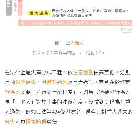
圖1 重大
過失
資料來源：本辭典內容 / 繪圖：Yen
在法律上過失區分成三種，依
注意義務
由高至低，分別
是
抽象輕過失
、
具體輕過失
及重大過失，差別在於認定
行為人
需要「注意到什麼程度」。如果只須要求行為人
像「一般人」對於此事的注意程度，沒做到則稱為有重
[1]
大過失，例如民法第434條
規定，房客只對重大過失的
失火
才負
損害賠償
責任。