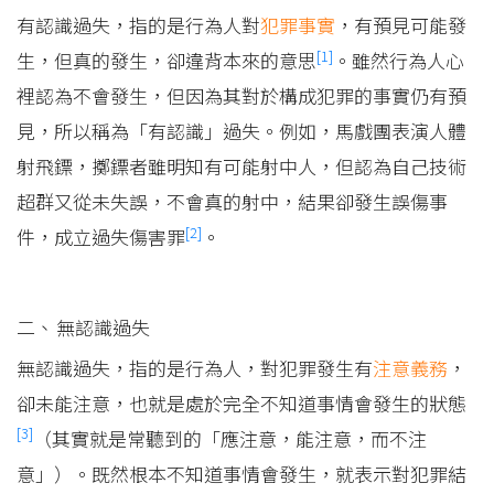
有認識過失，指的是行為人對
犯罪事實
，有預見可能發
[1]
生，但真的發生，卻違背本來的意思
。雖然行為人心
裡認為不會發生，但因為其對於構成犯罪的事實仍有預
見，所以稱為「有認識」過失。例如，馬戲團表演人體
射飛鏢，擲鏢者雖明知有可能射中人，但認為自己技術
超群又從未失誤，不會真的射中，結果卻發生誤傷事
[2]
件，成立過失傷害罪
。
無認識過失
無認識過失，指的是行為人，對犯罪發生有
注意義務
，
卻未能注意，也就是處於完全不知道事情會發生的狀態
[3]
（其實就是常聽到的「應注意，能注意，而不注
意」）。既然根本不知道事情會發生，就表示對犯罪結