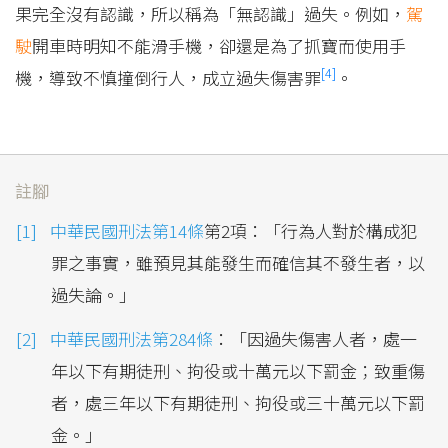
果完全沒有認識，所以稱為「無認識」過失。例如，
駕
駛
開車時明知不能滑手機，卻還是為了抓寶而使用手
[4]
機，導致不慎撞倒行人，成立過失傷害罪
。
註腳
中華民國刑法第14條
第2項：「行為人對於構成犯
罪之事實，雖預見其能發生而確信其不發生者，以
過失論。」
中華民國刑法第284條
：「因過失傷害人者，處一
年以下有期徒刑、拘役或十萬元以下罰金；致重傷
者，處三年以下有期徒刑、拘役或三十萬元以下罰
金。」