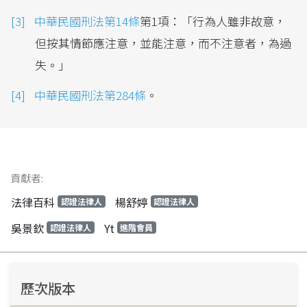
中華民國刑法第14條
第1項：「行為人雖非故意，
但按其情節應注意，並能注意，而不注意者，為過
失。｣
中華民國刑法第284條
。
貢獻者:
法律百科
楊舒婷
認證法律人
認證法律人
吳景欽
Yt
認證法律人
進階會員
歷次版本