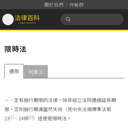
關於我們
作者群

法律百科 Legispedia
限時法
通用
刑事法
ㄧ、定有施行期限的法律，除非經立法院通過延長期
限，否則施行期滿當然失效（見中央法規標準法第
[1]
[2]
23
、24條
）這便是限時法。