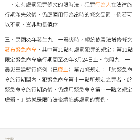
二、定有處罰犯罪條文的限時法，犯罪
行為人
在法律施
行期滿失效後，仍應適用行為當時的條文受罰。倘若可
以不罰，豈非助長僥倖。
三、民國88年發生九二一震災時，總統依憲法增修條文
發布
緊急命令
，其中第11點有處罰犯罪的規定；第12點
限定緊急命令施行期間至89年3月24日止。依照九二一
震災重建暫行條例（已
廢止
）第71條規定：「於緊急命
令施行期間內，犯緊急命令第十一點所規定之罪者，於
緊急命令施行期滿後，仍適用緊急命令第十一點之規定
處罰。」這就是限時法後續追訴處罰的實例。
註腳