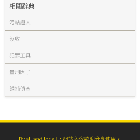
相關辭典
污點證人
沒收
犯罪工具
量刑因子
誘捕偵查
By all and for all，網站內容歡迎分享使用。