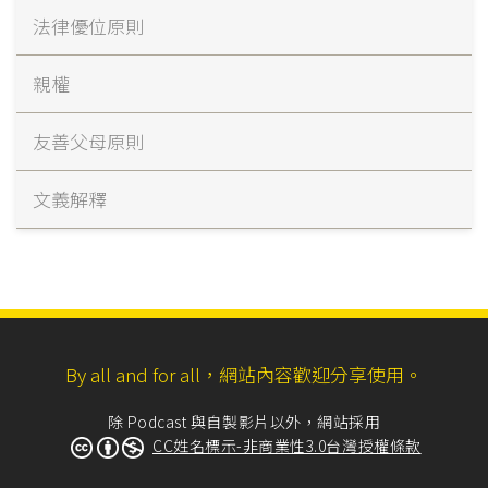
法律優位原則
親權
友善父母原則
文義解釋
By all and for all，網站內容歡迎分享使用。
除 Podcast 與自製影片以外，網站採用
CC姓名標示-非商業性3.0台灣授權條款