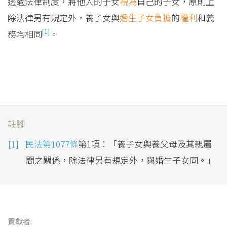
透過法律制度，將他人的子女
視為
自己的子女，原則上
除法律另有規定外，養子女與
婚生子女
負擔
的
權利
和義
[1]
務均相同
。
註腳
民法第1077條
第1項：「養子女與養父母及其親屬
間之關係，除法律另有規定外，與婚生子女同。」
貢獻者: