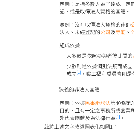
定義：是指多數人為了達成一定
記，或是取得法人資格的團體。
實例：沒有取得法人資格的律師
法人、未經登記的
公司
及
寺廟
、
組成依據
大多數是依照參與者彼此間的
少數則是依據個別法規而成立
[1]
成立
，職工福利委員會則是
狹義的非法人團體
定義：依據
民事訴訟法
第40條第
目的，且有一定之事務所或營業
[4]
外代表團體及為法律行為
。
茲將上述文字敘述圖表化如圖1：