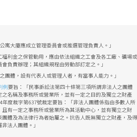
「公寓大廈應成立管理委員會或推選管理負責人。」
工福利金之保管動用，應由依法組織之工會及各工廠、礦場
員會負責辦理；其組織規程由勞動部訂定之。」
人之團體，設有代表人或管理人者，有當事人能力。」
判例
要旨：「民事訴訟法第四十條第三項所謂非法人之團體
定之名稱及事務所或營業所，並有一定之目的及獨立之財產
4年度裁字第637號裁定要旨：「非法人團體係指由多數人所
，且有一定之事務所或營業所為其活動中心，並有獨立之財
表團體及為法律行為者始屬之。抗告人既無獨立之財產，及
屬非法人團體。」