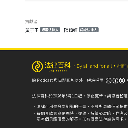
貢獻者:
黃于玉
陳琦姸
認證法律人
認證法律人
‧
By all and for a
除 Podcast 與自製影片以外，網站採用
法律百科於2026年5月1日起，停止更新。請讀者
法律百科是分享知識的平臺，不針對具體個案提供
每個具體個案是獨特、複雜、持續發展的，作者及
是每個具體個案的解答。如有個案法律諮詢需求，