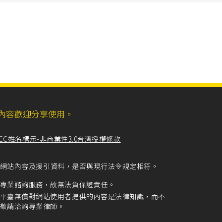
ll，網站內容歡迎分享使用。
CC姓名標示-非商業性3.0台灣授權條款
留意網站內容及援引資料，是否與現行法令規定相符。
專業諮詢服務，故無法負保證責任。
平臺無償對網站使用者提供的內容是法律知識，而不
敬請洽詢專業律師。