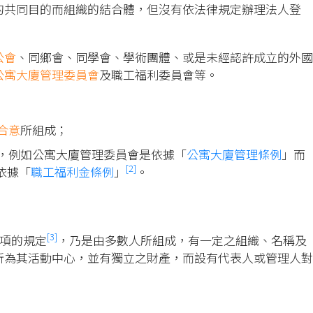
的共同目的而組織的結合體，但沒有依法律規定辦理法人登
公會
、同鄉會、同學會、學術團體、或是未經認許成立的外國
公寓大廈管理委員會
及職工福利委員會等。
合意
所組成；
，例如公寓大廈管理委員會是依據「
公寓大廈管理條例
」而
[2]
依據「
職工福利金條例
」
。
[3]
3項的規定
，乃是由多數人所組成，有一定之組織、名稱及
所為其活動中心，並有獨立之財產，而設有代表人或管理人對