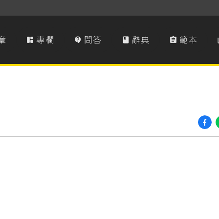
章
專欄
問答
辭典
範本



