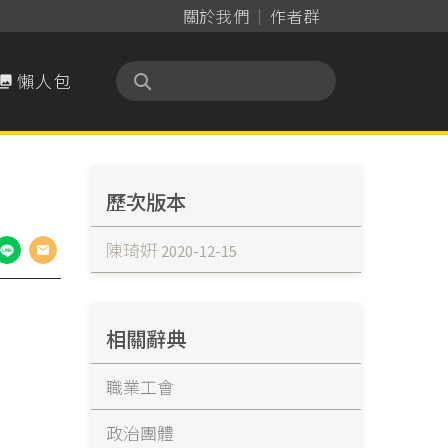
關於我們
作者群
懶人包

歷次版本
陳琦姸
2020-12-15
相關辭典
職業工會
政治團體