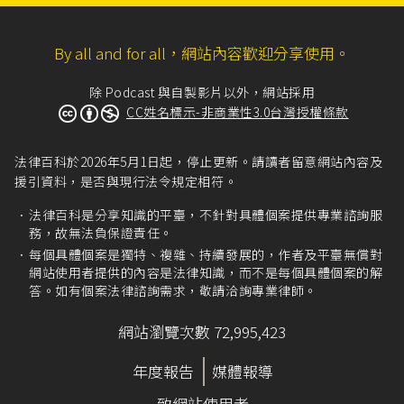
By all and for all，網站內容歡迎分享使用。
除 Podcast 與自製影片以外，網站採用
CC姓名標示-非商業性3.0台灣授權條款
法律百科於2026年5月1日起，停止更新。請讀者留意網站內容及
援引資料，是否與現行法令規定相符。
法律百科是分享知識的平臺，不針對具體個案提供專業諮詢服
務，故無法負保證責任。
每個具體個案是獨特、複雜、持續發展的，作者及平臺無償對
網站使用者提供的內容是法律知識，而不是每個具體個案的解
答。如有個案法律諮詢需求，敬請洽詢專業律師。
網站瀏覽次數 72,995,423
年度報告
媒體報導
致網站使用者