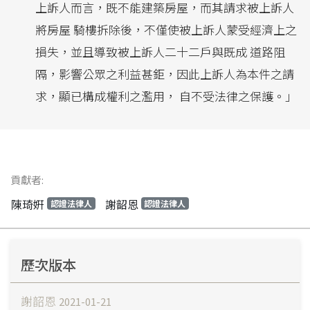
上訴人而言，既不能建築房屋，而其請求被上訴人
將房屋 騎樓拆除後，不僅使被上訴人蒙受經濟上之
損失，並且導致被上訴人二十二戶與既成 道路阻
隔，影響公眾之利益甚鉅，因此上訴人為本件之請
求，顯已構成權利之濫用， 自不受法律之保護。」
貢獻者:
陳琦姸
謝韶恩
認證法律人
認證法律人
歷次版本
謝韶恩
2021-01-21