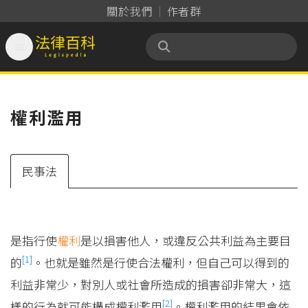
關於我們
作者群

法律百科 Legispedia
權利濫用
民事法
是指行使
權利
是以損害他人，或違反公共利益為主要目
[1]
的
。也就是雖然是行使合法權利，但自己可以得到的
利益非常少，對別人或社會所造成的損害卻非常大，這
[2]
樣的行為就可能構成權利濫用
。權利濫用的結果會依