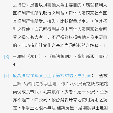
之行使，是否以損害他人為主要目的，應就權利人
因權利行使所能取得之利益，與他人及國家社會因
其權利行使所受之損失，比較衡量以定之。倘其權
利之行使，自己所得利益極少而他人及國家社會所
受之損失甚大者，非不得視為以損害他人為主要目
的，此乃權利社會化之基本內涵所必然之解釋。」
王澤鑑（2014），《民法總則》，增訂新版，頁62
4。
最高法院70年度台上字第3283號民事判決
：「查被
上訴 人占用之系爭土地，係沿八公尺寬之既成道路
兩側成長帶狀，測其縱深，少者不足一 公尺，至多
亦不過二‧四公尺，依台灣省畸零地使用規則之規
定，系爭土地根本無法 建築房屋，是則系爭土地對