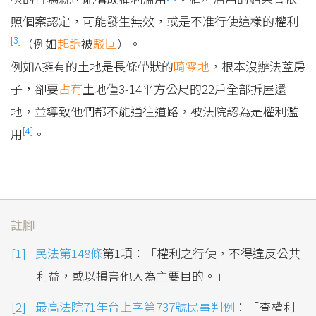
照個案認定，可能發生無效，或是不准行使這樣的權利
[3]
（例如
起訴
被
駁回
）。
例如A擁有的土地是長條帶狀的
畸零地
，根本沒辦法蓋房
子，卻要
占有
土地僅3-14平方公尺的22戶全部拆屋還
地，並導致他們都不能通往道路，被法院認為是權利濫
[4]
用
。
註腳
民法第148條
第1項：「權利之行使，不得違反公共
利益，或以損害他人為主要目的。」
最高法院71年台上字第737號民事判例
：「查權利