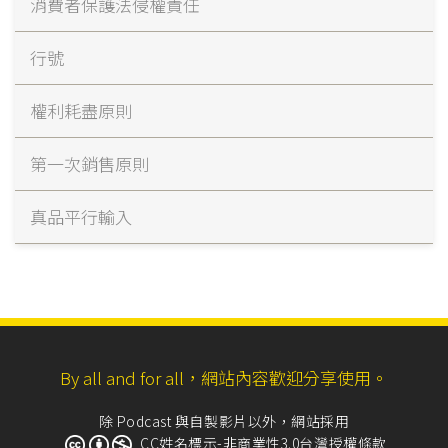
消費者保護法侵權責任
行號
權利耗盡原則
第一次銷售原則
真品平行輸入
By all and for all，網站內容歡迎分享使用。
除 Podcast 與自製影片以外，網站採用
CC姓名標示-非商業性3.0台灣授權條款