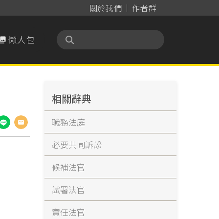
關於我們
作者群
懶人包

相關辭典
職務法庭
必要共同訴訟
候補法官
試署法官
實任法官