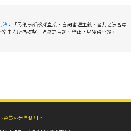
判決
：「另刑事訴訟採直接、言詞審理主義，審判之法官原
造當事人所為攻擊、防禦之言詞、舉止，以獲得心證，
ll，網站內容歡迎分享使用。