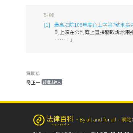
註腳
最高法院108年度台上字第7號刑事
則上須在公判庭上直接聽取訴訟兩
……。」
貢獻者:
喬正一
認證法律人
‧
By all and for a