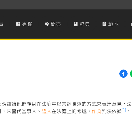
章
專欄
問答
辭典
範本




上應該讓他們親身在法庭中以言詞陳述的方式來表達意見，法
[1]
料，來替代當事人、
證人
在法庭上的陳述，
作為
判決依據
。