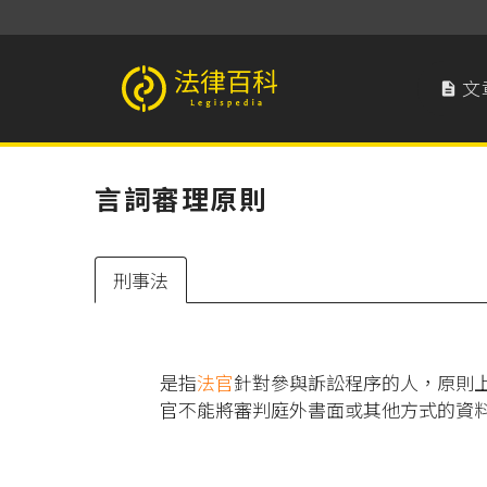
文

法律百科 Legispedia
言詞審理原則
刑事法
是指
法官
針對參與訴訟程序的人，原則
官不能將審判庭外書面或其他方式的資