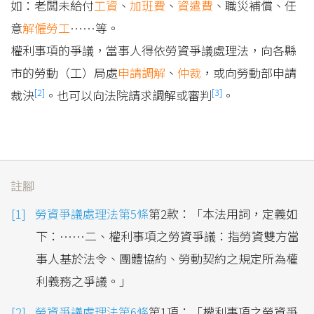
如：老闆未給付
工資
、
加班費
、
資遣費
、職災補償、任
意
解僱
勞工
……等。
權利事項的爭議，當事人得依勞資爭議處理法，向各縣
市的勞動（工）局處
申請
調解
、
仲裁
，或向勞動部申請
[2]
[3]
裁決
。也可以向法院請求調解或審判
。
註腳
勞資爭議處理法第5條
第2款：「本法用詞，定義如
下：……二、權利事項之勞資爭議：指勞資雙方當
事人基於法令、團體協約、勞動契約之規定所為權
利義務之爭議。」
勞資爭議處理法第6條
第1項：「權利事項之勞資爭