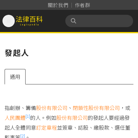
關於我們
作者群

法律百科 Legispedia
發起人
通用
指創辦、籌備
股份有限公司
、
閉鎖性股份有限公司
，或
[1]
人民團體
的人。例如
股份
有限公司
的發起人要經過發
起人全體同意
訂定
章程
並簽章、認股、繳股款、選任董
[2]
監事等
。