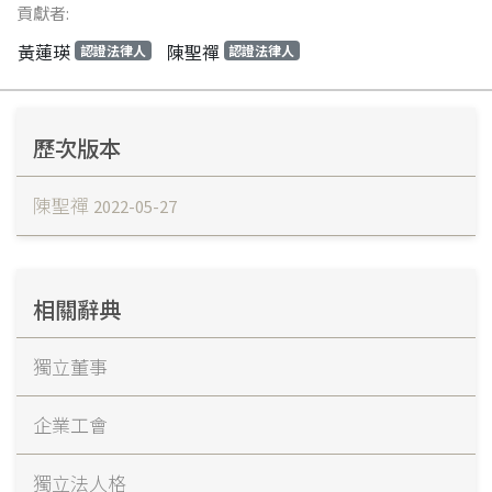
貢獻者:
黃蓮瑛
陳聖禪
認證法律人
認證法律人
歷次版本
陳聖禪
2022-05-27
相關辭典
獨立董事
企業工會
獨立法人格